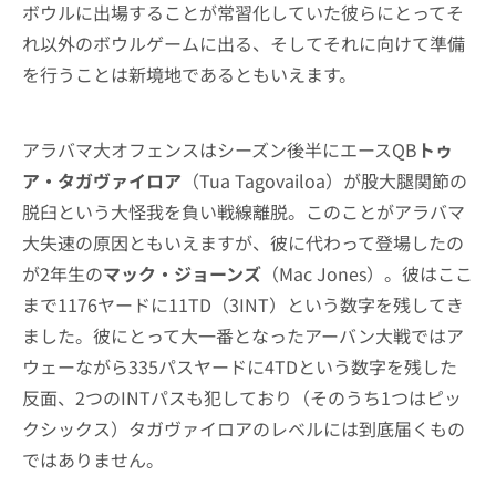
ボウルに出場することが常習化していた彼らにとってそ
れ以外のボウルゲームに出る、そしてそれに向けて準備
を行うことは新境地であるともいえます。
アラバマ大オフェンスはシーズン後半にエースQB
トゥ
ア・タガヴァイロア
（Tua Tagovailoa）が股大腿関節の
脱臼という大怪我を負い戦線離脱。このことがアラバマ
大失速の原因ともいえますが、彼に代わって登場したの
が2年生の
マック・ジョーンズ
（Mac Jones）。彼はここ
まで1176ヤードに11TD（3INT）という数字を残してき
ました。彼にとって大一番となったアーバン大戦ではア
ウェーながら335パスヤードに4TDという数字を残した
反面、2つのINTパスも犯しており（そのうち1つはピッ
クシックス）タガヴァイロアのレベルには到底届くもの
ではありません。