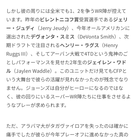
しかし彼の周りには全米でも1、2を争うWR陣が控えて
います。昨年の
ビレントニコフ賞
受賞選手である
ジェリ
ー・ジュディ
（Jerry Jeudy）、今年オールアメリカンに
選出された
デヴォンタ・スミス
（DeVonta Smith）、次
期ドラフトで注目される
ヘンリー・ラグス
（Henry
Ruggs III）、そしてアーバン大戦で4TDという鬼神のご
としパフォーマンスを見せた2年生の
ジェイレン・ワド
ル
（Jaylen Waddle）。このユニットだけ見てもCFPと
いう大舞台で彼らの活躍が見れなかったのが残念でなり
ません。ジョーンズは自分がヒーローになるのではな
く、彼の回りにいるスーパーWR陣たちに仕事をさせるよ
うなプレーが求められます。
ただ、アラバマ大がタガヴァイロアを失ったのは確かに
痛手でしたが彼らが今年プレーオフに進めなかった真の