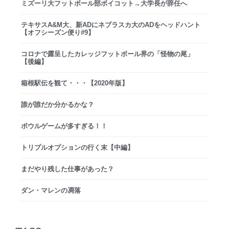
ミズーリ大フットボール部ボイコット→大学長が辞任へ
テキサスA&M大、新ADにネブラスカ大のADをヘッドハント
【オフシーズン便り#9】
コロナで露呈したカレッジフットボール界の「怪物の尾」
【後編】
箱根駅伝を観て・・・【2020年版】
誰が誰だか分かるかな？
ボウルゲームが多すぎる！！
トリプルオプションの行く末【中編】
まだやり残した仕事があった？
ダン・マレンの凋落