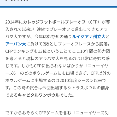
2014年に
カレッジフットボールプレーオフ
（CFP）が導
入されて以来5年連続でプレーオフに進出してきたアラ
バマ大ですが、今年は御存知の通り
ルイジアナ州立大
と
アーバン大
に負けて2敗としプレーオフレースから脱落。
CFPランキングも13位ということでここ10年間の勢力図
を考えると現状のアラバマ大を見るのは非常に奇妙な感
じです。しかもCFPに出られないばかりか「ニューイヤ
ーズ6」のどのボウルゲームにも出場できず、CFP以外の
ボウルゲームに出場するのは2010年度シーズン以来で
す。この時の試合は今回出場するシトラスボウルの前身
である
キャピタルワンボウル
でした。
ですからおそらくCFPゲームを含む「ニューイヤーズ6」