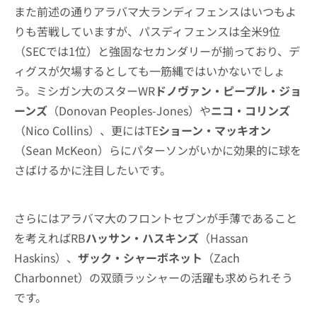
また前述の通りアラバマ大ランディフェンスはいつもよ
りも苦戦していますが、パスディフェンスは全米9位
（SECでは1位）と強固なセカンダリーが揃っており、デ
ィグスが欠場するとしても一筋縄ではいかないでしょ
う。ミシガン大のスターWR
ドノヴァン・ピープル・ジョ
ーンズ
（Donovan Peoples-Jones）や
ニコ・コリンズ
（Nico Collins）、更にはTE
ショーン・マッキオン
（Sean McKeon）らにパターソンがいかに効果的に球を
さばけるかに注目したいです。
さらにはアラバマ大のフロントセブンが手薄であること
を考えればRB
ハッサン・ハスキンズ
（Hassan
Haskins）、
ザック・シャーボネット
（Zach
Charbonnet）の双頭ラッシャーの活躍も求められそう
です。