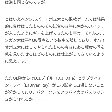
は逆も同じなのですが。
とはいえペンシルバニア州立大との敗戦ゲームでは結果
的に負けはしたもののその試合の後半に何かのスイッチ
が入ったようにギアを上げてきたのも事実。それ以来ミ
シガン大は平均38得点という数字を残しており、オハイ
オ州立大にはしてやられたものの今後にある程度の季を
兎を見いだせるほどのものには仕上がってきているよう
に思えます。
ただOL陣からは
D.J.デイル
（D.J. Dale）と
ラブライア
ン・レイ
（LaBryan Ray）がこの試合に出場しないこと
が分かっており、パターソンをアラバマ大のパスラッシ
ュから守れるか・・・。