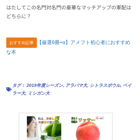
はたしてこの名門対名門の豪華なマッチアップの軍配は
どちらに？
【厳選6冊+α】アメフト初心者におすすめ
おすすめ記事
な本
タグ：
2019年度シーズン
,
アラバマ大
,
シトラスボウル
,
ベイ
ラー大
,
ミシガン大