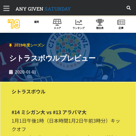
ANY GIVEN
SATURDAY
'19
週間
スコア
ランキング
順位表
記事
2019年度シーズン
シトラスボウルプレビュー
2020-01-01
シトラスボウル
#14 ミシガン大 vs #13 アラバマ大
1月1日午後1時（日本時間1月2日午前3時分）キッ
クオフ