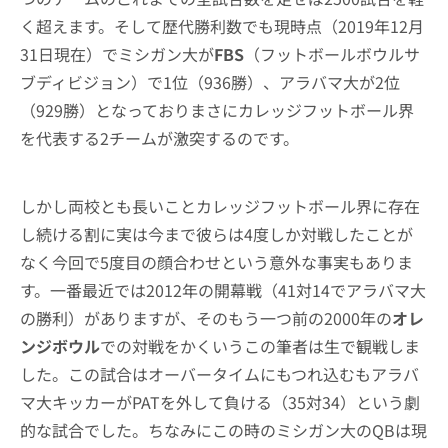
く超えます。そして歴代勝利数でも現時点（2019年12月
31日現在）でミシガン大が
FBS
（フットボールボウルサ
ブディビジョン）で1位（936勝）、アラバマ大が2位
（929勝）となっておりまさにカレッジフットボール界
を代表する2チームが激突するのです。
しかし両校とも長いことカレッジフットボール界に存在
し続ける割に実は今まで彼らは4度しか対戦したことが
なく今回で5度目の顔合わせという意外な事実もありま
す。一番最近では2012年の開幕戦（41対14でアラバマ大
の勝利）がありますが、そのもう一つ前の2000年の
オレ
ンジボウル
での対戦をかくいうこの筆者は生で観戦しま
した。この試合はオーバータイムにもつれ込むもアラバ
マ大キッカーがPATを外して負ける（35対34）という劇
的な試合でした。ちなみにこの時のミシガン大のQBは現