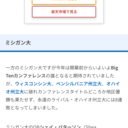
楽天市場で見る
ミシガン大
一方のミシガン大ですが今年は開幕前からいよいよ
Big
Tenカンファレンス
の雄となると期待されていました
が、
ウィスコンシン大
、
ペンシルバニア州立大
、
オハイ
オ州立大
に破れカンファレンスタイトルどころか地区優
勝も果たせず、永遠のライバル・オハイオ州立大には8連
敗となってしまいました。
ミシガン大のQB
シェイ・パターソン
（Shea