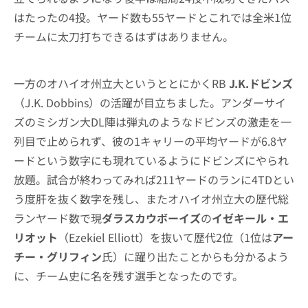
はたったの4投。ヤード数も55ヤードとこれでは全米1位
チームに太刀打ちできるはずはありません。
一方のオハイオ州立大というととにかくRB
J.K.ドビンズ
（J.K. Dobbins）の活躍が目立ちました。アンダーサイ
ズのミシガン大DL陣は弾丸のようなドビンズの激走を一
列目で止められず、彼の1キャリーの平均ヤードが6.8ヤ
ードという数字にも現れているようにドビンズにやられ
放題。試合が終わってみれば211ヤードのランに4TDとい
う度肝を抜く数字を残し、またオハイオ州立大の歴代総
ランヤード数で現
ダラスカウボーイズ
の
イゼキール・エ
リオット
（Ezekiel Elliott）を抜いて歴代2位（1位は
アー
チー・グリフィン
氏）に躍り出たことからも分かるよう
に、チーム史に名を残す選手となったのです。