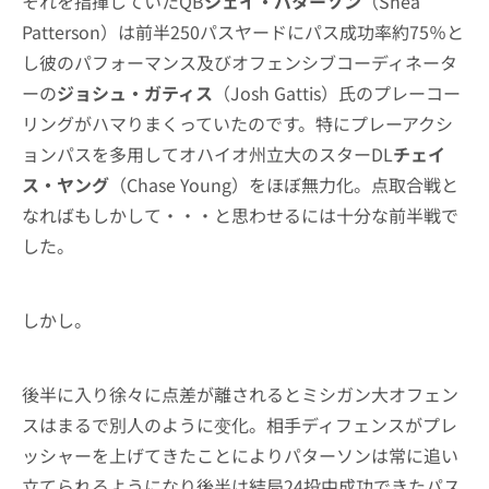
それを指揮していたQB
シェイ・パターソン
（Shea
Patterson）は前半250パスヤードにパス成功率約75％と
し彼のパフォーマンス及びオフェンシブコーディネータ
ーの
ジョシュ・ガティス
（Josh Gattis）氏のプレーコー
リングがハマりまくっていたのです。特にプレーアクシ
ョンパスを多用してオハイオ州立大のスターDL
チェイ
ス・ヤング
（Chase Young）をほぼ無力化。点取合戦と
なればもしかして・・・と思わせるには十分な前半戦で
した。
しかし。
後半に入り徐々に点差が離されるとミシガン大オフェン
スはまるで別人のように变化。相手ディフェンスがプレ
ッシャーを上げてきたことによりパターソンは常に追い
立てられるようになり後半は結局24投中成功できたパス