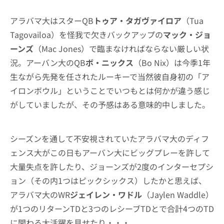
アラバマ大はスターQB
トゥア・タガヴァイロア
（Tua
Tagovailoa）を怪我で欠きバックアップの
マック・ジョ
ーンズ
（Mac Jones）で臨まなければならない厳しい状
況。アーバン大のQB
ボ・ニックス
（Bo Nix）は今季1年
生ながら先発を任されたルーキーで当然彼自身初の「ア
イロンボウル」ということでいつもとは何かが違う感じ
がしていましたが、その予感はある意味的中しました。
シーズンを通して不安視されていたアラバマ大のディフ
ェンス大がこの日もアーバン大にビッグプレーを許して
大量失点を許したり、ジョーンズが2度のインターセプシ
ョン（その内1つはピックシックス）したかと思えば、
アラバマ大のWR
ジェイレン・ワドル
（Jaylen Waddle）
が1つのリターンTDと3つのレシーブTDとで合計4つのTD
に関わる大活躍を見せたり・・・。