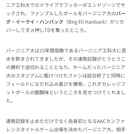
ニア工科大でのドライブでフッカーがエンドゾーンでサ
ックされ、ファンブルしたボールをバージニア大の
バー
グ・イーライ・ハンバック
（Birg Eli Hanback）がリカ
バーしてダメ押しTDを奪ったところ。
バージニア大は15年間宿敵であるバージニア工科大に苦
水を飲まされてきましたが、その連敗記録がとうとうこ
の勝利で途切れることとなり、ホームだったバージニア
大のスタジアムに駆けつけたファンは試合終了と同時に
フィールドになだれ込み喜びを爆発。これぞカレッジフ
ットボールの醍醐味というところを見せつけてくれまし
た。
連敗記録を止めただけでなく自身初となるAACカンファ
レンスタイトルゲーム出場を決めたバージニア大。相手