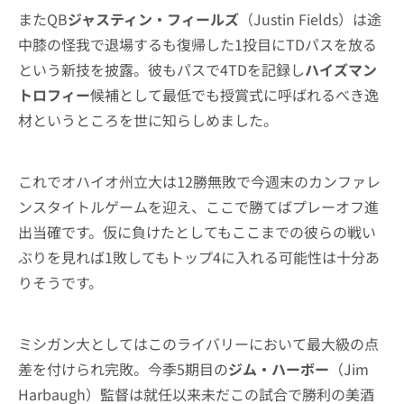
またQB
ジャスティン・フィールズ
（Justin Fields）は途
中膝の怪我で退場するも復帰した1投目にTDパスを放る
という新技を披露。彼もパスで4TDを記録し
ハイズマン
トロフィー
候補として最低でも授賞式に呼ばれるべき逸
材というところを世に知らしめました。
これでオハイオ州立大は12勝無敗で今週末のカンファレ
ンスタイトルゲームを迎え、ここで勝てばプレーオフ進
出当確です。仮に負けたとしてもここまでの彼らの戦い
ぶりを見れば1敗してもトップ4に入れる可能性は十分あ
りそうです。
ミシガン大としてはこのライバリーにおいて最大級の点
差を付けられ完敗。今季5期目の
ジム・ハーボー
（Jim
Harbaugh）監督は就任以来未だこの試合で勝利の美酒