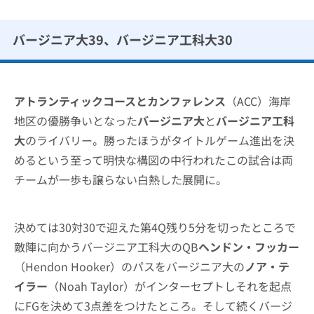
バージニア大39、バージニア工科大30
アトランティックコースとカンファレンス
（ACC）海岸
地区の優勝争いとなった
バージニア大
と
バージニア工科
大
のライバリー。勝ったほうがタイトルゲーム進出を決
めるという至って明快な構図の中行われたこの試合は両
チームが一歩も譲らない白熱した展開に。
決めては30対30で迎えた第4Q残り5分を切ったところで
敵陣に向かうバージニア工科大のQB
ヘンドン・フッカー
（Hendon Hooker）のパスをバージニア大の
ノア・テ
イラー
（Noah Taylor）がインターセプトしそれを起点
にFGを決めて3点差をつけたところ。そして続くバージ