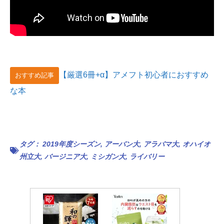
【厳選6冊+α】アメフト初心者におすすめ
おすすめ記事
な本
タグ：
2019年度シーズン
,
アーバン大
,
アラバマ大
,
オハイオ
州立大
,
バージニア大
,
ミシガン大
,
ライバリー