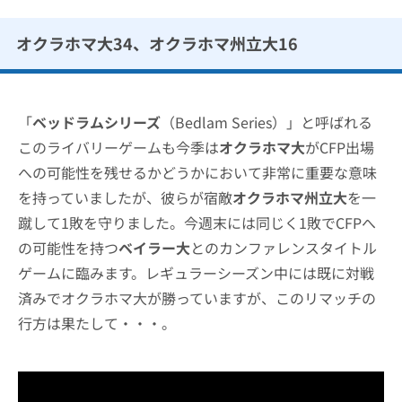
オクラホマ大34、オクラホマ州立大16
「
ベッドラムシリーズ
（Bedlam Series）」と呼ばれる
このライバリーゲームも今季は
オクラホマ大
がCFP出場
への可能性を残せるかどうかにおいて非常に重要な意味
を持っていましたが、彼らが宿敵
オクラホマ州立大
を一
蹴して1敗を守りました。今週末には同じく1敗でCFPへ
の可能性を持つ
ベイラー大
とのカンファレンスタイトル
ゲームに臨みます。レギュラーシーズン中には既に対戦
済みでオクラホマ大が勝っていますが、このリマッチの
行方は果たして・・・。