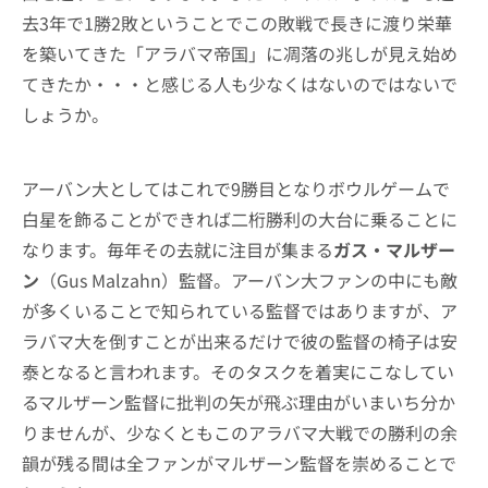
去3年で1勝2敗ということでこの敗戦で長きに渡り栄華
を築いてきた「アラバマ帝国」に凋落の兆しが見え始め
てきたか・・・と感じる人も少なくはないのではないで
しょうか。
アーバン大としてはこれで9勝目となりボウルゲームで
白星を飾ることができれば二桁勝利の大台に乗ることに
なります。毎年その去就に注目が集まる
ガス・マルザー
ン
（Gus Malzahn）監督。アーバン大ファンの中にも敵
が多くいることで知られている監督ではありますが、ア
ラバマ大を倒すことが出来るだけで彼の監督の椅子は安
泰となると言われます。そのタスクを着実にこなしてい
るマルザーン監督に批判の矢が飛ぶ理由がいまいち分か
りませんが、少なくともこのアラバマ大戦での勝利の余
韻が残る間は全ファンがマルザーン監督を崇めることで