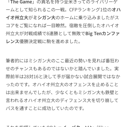
「
The Game
」の異名を持つ全米きってのライバリーゲ
ームとして知られるこの一戦。CFPランキング1位の
オハ
イオ州立大
が
ミシガン大
のホームに乗り込みましたがス
コアをご覧になれば一目瞭然。宿敵を圧倒したオハイオ
州立大が対戦成績で8連勝として無敗で
Big Tenカンファ
レンス
優勝決定戦に駒を進めました。
筆者的にはミシガン大のここ最近の勢いを見れば番狂わ
せのチャンスもあるのではないかと踏んでいました。実
際前半は28対16と決して手が届かない試合展開ではなか
ったのです。オハイオ州立大のオフェンスを止めること
は出来ませんでしたが、少なくともミシガン大も鉄壁と
言われるオハイオ州立大のディフェンス大を切り崩して
パスを通すことに成功していたのです。