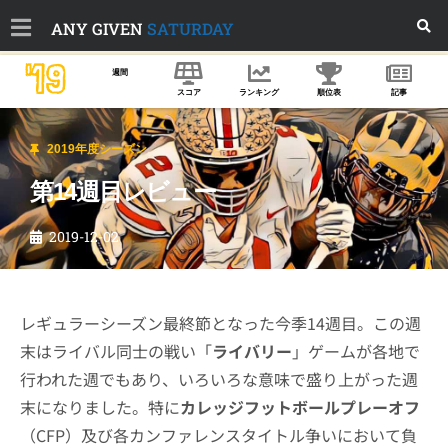
ANY GIVEN
SATURDAY
'19
週間
スコア
ランキング
順位表
記事
2019年度シーズン
第14週目レビュー
2019-12-02
レギュラーシーズン最終節となった今季14週目。この週
末はライバル同士の戦い「
ライバリー
」ゲームが各地で
行われた週でもあり、いろいろな意味で盛り上がった週
末になりました。特に
カレッジフットボールプレーオフ
（CFP）及び各カンファレンスタイトル争いにおいて負