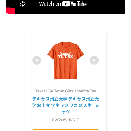
Texas USA Texan Gifts America Tee
テキサス州立大学 テキサス州立大
学 お土産 学生 アメリカ 新入生 Tシ
ャツ
GW593WNNS17