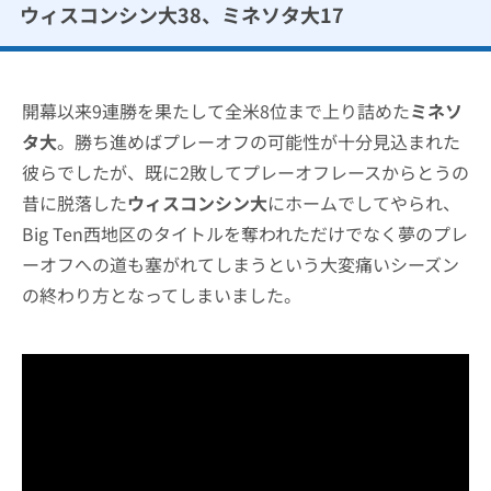
ウィスコンシン大38、ミネソタ大17
開幕以来9連勝を果たして全米8位まで上り詰めた
ミネソ
タ大
。勝ち進めばプレーオフの可能性が十分見込まれた
彼らでしたが、既に2敗してプレーオフレースからとうの
昔に脱落した
ウィスコンシン大
にホームでしてやられ、
Big Ten西地区のタイトルを奪われただけでなく夢のプレ
ーオフへの道も塞がれてしまうという大変痛いシーズン
の終わり方となってしまいました。