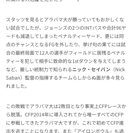
スタッツを見るとアラバマ大が勝っていてもおかしくな
い試合でしたが、ジョーンズの2つのINTパスや合計96ヤ
ードも減退してしまったペナルティーヤード、更には同
点のチャンスとなるFGを外したり、挙げ句の果てには試
合の最終局面で12人の選手がフィールドに居残るペナル
ティーを犯して相手に致命的な1stダウンを与えてしまう
など、厳しい統制力で知られる
ニック・セイバン
（Nick
Saban）監督の指揮するチームらしからぬ面が多々見ら
れました。
この敗戦でアラバマ大は2敗目となり事実上CFPレースか
ら脱落。CFP2014年に導入されてから唯一すべてのCFP
に参戦してきたアラバマ大ですが、これで初めてCFP進
出を逃すことになります。また「アイロンボウル」も過