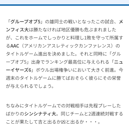
「
グループオブ5
」の雄同士の戦いとなったこの試合、
メ
ンフィス大
は勝たなければ地区優勝も危ぶまれました
が、これをホームでしっかりと料理し1敗を守って所属す
る
AAC
（アメリカンアスレティックカンファレンス）の
タイトルゲーム進出を決めました。それと同時に「グル
ープオブ5」出身でランキング最高位に与えられる「
ニュ
ーイヤーズ6
」ボウル出場権争いにおいて大きく前進。今
週末のタイトルゲームに勝てばおそらく彼らにその栄誉
が与えられるでしょう。
ちなみにタイトルゲームでの対戦相手は先程プレーした
ばかりの
シンシナティ大
。同じチームと2週連続対戦する
ことが果たして吉と出るか凶と出るか・・・。