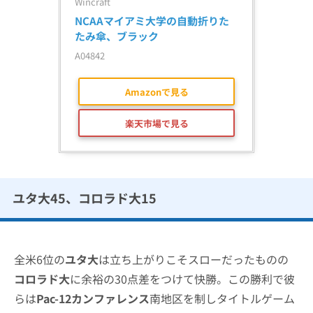
Wincraft
NCAAマイアミ大学の自動折りた
たみ傘、ブラック
A04842
Amazonで見る
楽天市場で見る
ユタ大45、コロラド大15
全米6位の
ユタ大
は立ち上がりこそスローだったものの
コロラド大
に余裕の30点差をつけて快勝。この勝利で彼
らは
Pac-12カンファレンス
南地区を制しタイトルゲーム