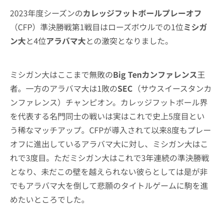
2023年度シーズンの
カレッジフットボールプレーオフ
（CFP）準決勝戦第1戦目はローズボウルでの1位
ミシガ
ン大
と4位
アラバマ大
との激突となりました。
ミシガン大はここまで無敗の
Big Tenカンファレンス
王
者。一方のアラバマ大は1敗の
SEC
（サウスイースタンカ
ンファレンス）チャンピオン。カレッジフットボール界
を代表する名門同士の戦いは実はこれで史上5度目とい
う稀なマッチアップ。CFPが導入されて以来8度もプレー
オフに進出しているアラバマ大に対し、ミシガン大はこ
れで3度目。ただミシガン大はこれで3年連続の準決勝戦
となり、未だこの壁を越えられない彼らとしては是が非
でもアラバマ大を倒して悲願のタイトルゲームに駒を進
めたいところでした。