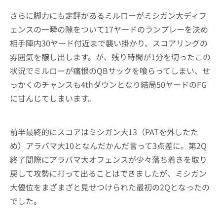
さらに脚力にも定評があるミルローがミシガン大ディフ
ェンスの一瞬の隙をついて17ヤードのランプレーを決め
相手陣内30ヤード付近まで襲い掛かり、スコアリングの
雰囲気を醸し出します。が、残り時間が1分を切ったこの
状況でミルローが痛恨のQBサックを喰らってしまい、せ
っかくのチャンスも4thダウンとなり結局50ヤードのFG
に甘んじてしまいます。
前半最終的にスコアはミシガン大13（PATを外したた
め）アラバマ大10となんだかんだ言って3点差に。第2Q
終了間際にアラバマ大オフェンスが少々落ち着きを取り
戻して攻勢に打って出ることはできましたが、ミシガン
大優位をまざまざと見せつけられた最初の2Qとなったの
でした。