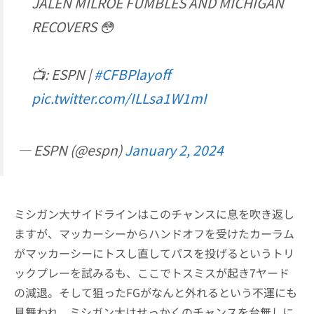
JALEN MILROE FUMBLES AND MICHIGAN
RECOVERS 😳
📺: ESPN |
#CFBPlayoff
pic.twitter.com/ILLsa1W1mI
— ESPN (@espn)
January 2, 2024
ミシガン大サイドラインはこのチャンスに息を吹き返し
ますが、マッカーシーからハンドオフを受けたカーラム
がマッカーシーにトスし直してパスを投げるというトリ
ックプレーを試みるも、ここでトスミスが起き7ヤード
の減退。そして狙ったFGがなんと外れるという不運にも
見舞われ、ミシガン大はせっかくのチャンスを台無しに