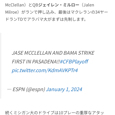
McClellan）とQB
ジェイレン・ミルロー
（Jalen
Milroe）がランで押し込み、最後はマクレランの34ヤー
ドランTDでアラバマ大がまずは先制します。
JASE MCCLELLAN AND BAMA STRIKE
FIRST IN PASADENA‼️
#CFBPlayoff
pic.twitter.com/KdmAVKPTr4
— ESPN (@espn)
January 1, 2024
続くミシガン大のドライブは10プレーの重厚なアタッ