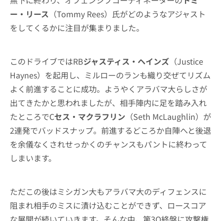
無下に終わり、オフェンシブコーディネーターの
トミ
ー・リース
（Tommy Rees）氏がどのようなアジャスト
をしてくるかに注目が集まりました。
このドライブではRB
ジャスティス・ヘインズ
（Justice
Haynes）を起用し、ミルローのランも織り交ぜてリズム
よく前進することに成功。ようやくアラバマ大らしさが
出てきたかと思われましたが、相手陣内に足を踏み入れ
たところでC
セス・マクラフリン
（Seth McLaughlin）が
2連発でバッドスナップ。前進するどころか自陣へと後退
を余儀なくされせっかくのチャンスもパントに終わって
しまいます。
ただこの後はミシガン大もアラバマ大のディフェンスに
阻まれ相手のミスに漬け込むことができず、ロースコア
な展開が続いていきます。そんな中、第3Q終盤に攻撃権