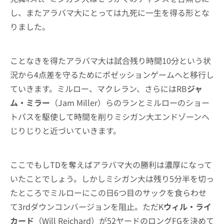
し、またアラバマ大にとっては九死に一生を得る形とな
りました。
ことなきを得たアラバマ大は試合残り時間10分という状
況から4点差を守るためにポゼッションゲームへと移行し
ていきます。ミルロー、マクレラン、さらにはRB
ジャ
ム・ミラー
（Jam Miller）らのランとミルローのショー
トパスを駆使して時間を削りミシガン大エンドゾーンへ
じりじりと近づいていきます。
ここでもしTDを奪えばアラバマ大の勝利は濃厚になって
いたことでしょう。しかしミシガン大は残り5分半を切っ
たところでミルローにこの日6つ目のサックを食らわせ
て3rdダウンコンバージョンを阻止。ただK
ウィル・ライ
カード
（Will Reichard）が52ヤードのロングFGを決めて