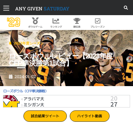
ANY GIVEN
SATURDAY
'23
順位表
プレシーズン
ボウルゲーム
ランキング
2023年度シーズン
ローズボウルレビュー【2023年度
CFP準決勝第1試合】
2024-01-02
ローズボウル（CFP準決勝戦）
20
アラバマ大
4
27
ミシガン大
1
試合結果ツイート
ハイライト動画