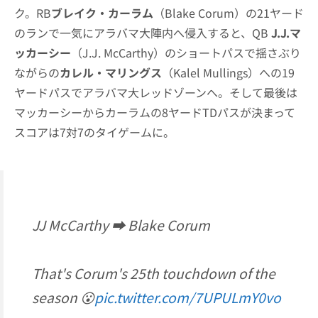
ク。RB
ブレイク・カーラム
（Blake Corum）の21ヤード
のランで一気にアラバマ大陣内へ侵入すると、QB
J.J.マ
ッカーシー
（J.J. McCarthy）のショートパスで揺さぶり
ながらの
カレル・マリングス
（Kalel Mullings）への19
ヤードパスでアラバマ大レッドゾーンへ。そして最後は
マッカーシーからカーラムの8ヤードTDパスが決まって
スコアは7対7のタイゲームに。
JJ McCarthy ➡️ Blake Corum
That's Corum's 25th touchdown of the
season 😮
pic.twitter.com/7UPULmY0vo