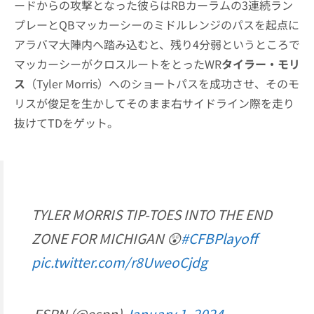
ードからの攻撃となった彼らはRBカーラムの3連続ラン
プレーとQBマッカーシーのミドルレンジのパスを起点に
アラバマ大陣内へ踏み込むと、残り4分弱というところで
マッカーシーがクロスルートをとったWR
タイラー・モリ
ス
（Tyler Morris）へのショートパスを成功させ、そのモ
リスが俊足を生かしてそのまま右サイドライン際を走り
抜けてTDをゲット。
TYLER MORRIS TIP-TOES INTO THE END
ZONE FOR MICHIGAN 😲
#CFBPlayoff
pic.twitter.com/r8UweoCjdg