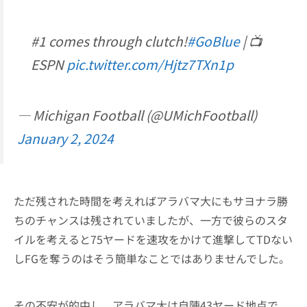
#1 comes through clutch!
#GoBlue
| 📺
ESPN
pic.twitter.com/Hjtz7TXn1p
— Michigan Football (@UMichFootball)
January 2, 2024
ただ残された時間を考えればアラバマ大にもサヨナラ勝
ちのチャンスは残されていましたが、一方で彼らのスタ
イルを考えると75ヤードを速攻をかけて進撃してTDない
しFGを奪うのはそう簡単なことではありませんでした。
その不安が的中し、アラバマ大は自陣43ヤード地点で