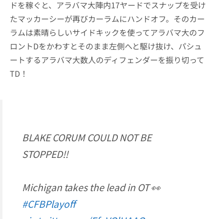
ドを稼ぐと、アラバマ大陣内17ヤードでスナップを受け
たマッカーシーが再びカーラムにハンドオフ。そのカー
ラムは素晴らしいサイドキックを使ってアラバマ大のフ
ロントDをかわすとそのまま左側へと駆け抜け、パシュ
ートするアラバマ大数人のディフェンダーを振り切って
TD！
BLAKE CORUM COULD NOT BE
STOPPED‼️
Michigan takes the lead in OT 👀
#CFBPlayoff