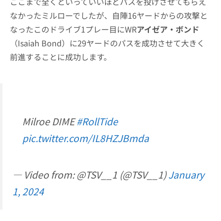
ここまで全くといっていいほどパスを投げさせてもらえ
なかったミルローでしたが、自陣16ヤードからの攻撃と
なったこのドライブ1プレー目にWR
アイゼア・ボンド
（Isaiah Bond）に29ヤードのパスを成功させて大きく
前進することに成功します。
Milroe DIME
#RollTide
pic.twitter.com/IL8HZJBmda
— Video from: @TSV__1 (@TSV__1)
January
1, 2024