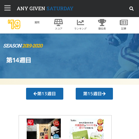
ANY GIVEN
SATURDAY
'19
週間
スコア
ランキング
順位表
記事
SEASON
2019-2020
第14週目
第13週目
第15週目