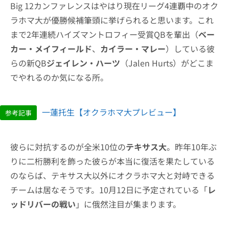
Big 12カンファレンスはやはり現在リーグ4連覇中のオク
ラホマ大が優勝候補筆頭に挙げられると思います。これ
まで2年連続ハイズマントロフィー受賞QBを輩出（
ベー
カー・メイフィールド
、
カイラー・マレー
）している彼
らの新QB
ジェイレン・ハーツ
（Jalen Hurts）がどこま
でやれるのか気になる所。
一蓮托生【オクラホマ大プレビュー】
参考記事
彼らに対抗するのが全米10位の
テキサス大
。昨年10年ぶ
りに二桁勝利を飾った彼らが本当に復活を果たしている
のならば、テキサス大以外にオクラホマ大と対峙できる
チームは居なそうです。10月12日に予定されている「
レ
ッドリバーの戦い
」に俄然注目が集まります。