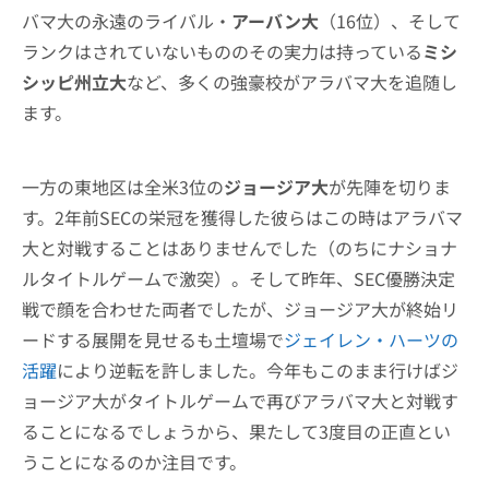
バマ大の永遠のライバル・
アーバン大
（16位）、そして
ランクはされていないもののその実力は持っている
ミシ
シッピ州立大
など、多くの強豪校がアラバマ大を追随し
ます。
一方の東地区は全米3位の
ジョージア大
が先陣を切りま
す。2年前SECの栄冠を獲得した彼らはこの時はアラバマ
大と対戦することはありませんでした（のちにナショナ
ルタイトルゲームで激突）。そして昨年、SEC優勝決定
戦で顔を合わせた両者でしたが、ジョージア大が終始リ
ードする展開を見せるも土壇場で
ジェイレン・ハーツの
活躍
により逆転を許しました。今年もこのまま行けばジ
ョージア大がタイトルゲームで再びアラバマ大と対戦す
ることになるでしょうから、果たして3度目の正直とい
うことになるのか注目です。