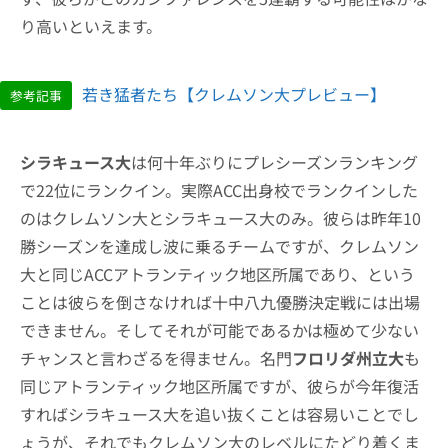
り高いといえます。
若き猛者たち【クレムソン大プレビュー】
参考記事
シラキュース大
は何十年ぶりにプレシーズンランキング
で22位にランクイン。実際ACC出身校でランクインした
のはクレムソン大とシラキュース大のみ。彼らは昨年10
勝シーズンを達成し波に乗るチームですが、クレムソン
大と同じACCアトランティック地区所属であり、という
ことは彼らを倒さなければ十中八九優勝決定戦には出場
できません。そしてそれが可能であるかは極めて少ない
チャンスと言わざるを得ません。名門
フロリダ州立大
も
同じアトランティック地区所属ですが、彼らが今年復活
すればシラキュース大を追い抜くことは容易いことでし
ょうが、それでもクレムソン大のレベルにたどり着くま