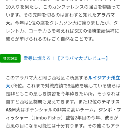
10入りを果たし、このカンファレンスの強さを物語って
います。その先陣を切るのは言わずと知れた
アラバマ
大
。今年は1位の座をクレムソン大に譲りましたが、タ
レント力、コーチ力らを考えればSECの優勝筆頭候補に
彼らが挙げられるのはごく自然なことです。
雪辱に燃える！【アラバマ大プレビュー】
参考記事
このアラバマ大と同じ西地区に所属する
ルイジアナ州立
大
が6位。これまで対戦成績で8連敗を喫している彼らは
是非ともこの悪しき慣習を今年砕きたい所。そうなれば
自ずと西地区制覇も見えてきます。また12位の
テキサス
A&M大
はポテンシャルの非常に高いチーム。
ジンボ・フ
ィッシャー
（Jimbo Fisher）監督2年目の今年、彼らが
台風の目になる可能性は十分有ります。その他にもアラ