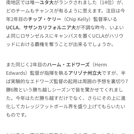
南地区では唯一
ユタ大
がランクされました（14位）が、
どのチームもチャンスが有るように思えます。注目は今
年2年目の
チップ・ケリー
（Chip Kelly）監督率いる
UCLA
。
サザンカリフォルニア大
が不調な昨今、いよい
よ同じロサンゼルスにキャンパスを置くUCLAがハリウ
ッドにおける覇権を奪うことが出来るでしょうか。
また同じく2年目の
ハーム・エドワーズ
（Herm
Edwards）監督が指揮を執る
アリゾナ州立大
ですが、半
ば実験的なエドワーズ監督の起用は周囲の予想を裏切り7
勝6敗という勝ち越しシーズンで皆を驚かせてくれまし
た。今年はただ勝ち越すだけでなく、さらにその上に進
化してカレッジフットボール界を盛り上げてもらいたい
ものです。