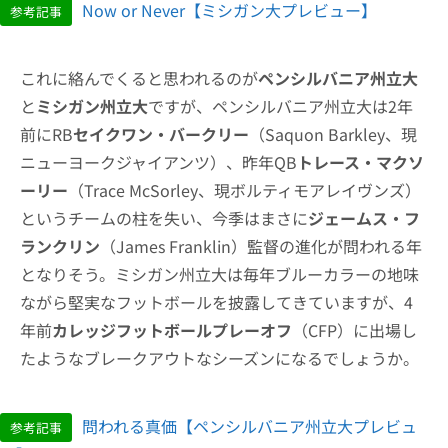
Now or Never【ミシガン大プレビュー】
参考記事
これに絡んでくると思われるのが
ペンシルバニア州立大
と
ミシガン州立大
ですが、ペンシルバニア州立大は2年
前にRB
セイクワン・バークリー
（Saquon Barkley、現
ニューヨークジャイアンツ）、昨年QB
トレース・マクソ
ーリー
（Trace McSorley、現ボルティモアレイヴンズ）
というチームの柱を失い、今季はまさに
ジェームス・フ
ランクリン
（James Franklin）監督の進化が問われる年
となりそう。ミシガン州立大は毎年ブルーカラーの地味
ながら堅実なフットボールを披露してきていますが、4
年前
カレッジフットボールプレーオフ
（CFP）に出場し
たようなブレークアウトなシーズンになるでしょうか。
問われる真価【ペンシルバニア州立大プレビュ
参考記事