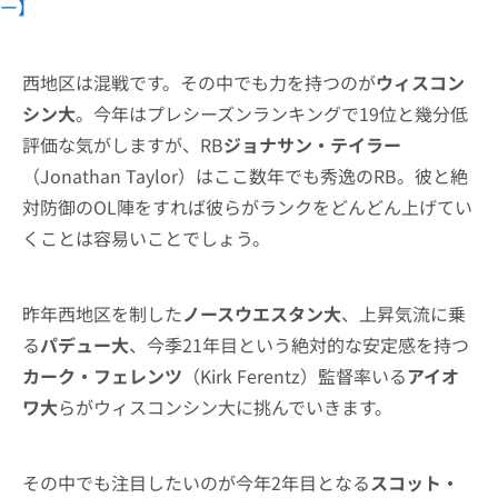
ー】
西地区は混戦です。その中でも力を持つのが
ウィスコン
シン大
。今年はプレシーズンランキングで19位と幾分低
評価な気がしますが、RB
ジョナサン・テイラー
（Jonathan Taylor）はここ数年でも秀逸のRB。彼と絶
対防御のOL陣をすれば彼らがランクをどんどん上げてい
くことは容易いことでしょう。
昨年西地区を制した
ノースウエスタン大
、上昇気流に乗
る
パデュー大
、今季21年目という絶対的な安定感を持つ
カーク・フェレンツ
（Kirk Ferentz）監督率いる
アイオ
ワ大
らがウィスコンシン大に挑んでいきます。
その中でも注目したいのが今年2年目となる
スコット・