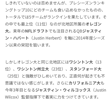
しきれていないのは否めませんが、プレシーズンランキ
ングトップ10にどのチームも食い込めなかったものの、
トータルでは5チームがランクインを果たしています。そ
の中でも最上位（11位）なのが北地区所属の
オレゴン
大
。来年の
NFLドラフト
でも注目されるQB
ジャスティ
ン・ハバート
（Justin Herbert）を軸に2014年度シーズ
ン以来の栄冠を狙います。
しかしオレゴン大と同じ北地区には
ワシントン大
（13
位）、
ワシントン州立大
（23位）、
スタンフォード大
（25位）と強敵がひしめいており、正直何が起きても不
思議ではない感じがします。さらに
カリフォルニア大
も
今年3年目となる
ジャスティン・ウィルコックス
（Justin
Wilcox）監督指揮下で着実に力をつけてきています。