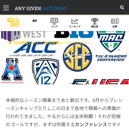
ANY GIVEN
SATURDAY
'19
週間
スコア
ランキング
順位表
記事
2019年度シーズン
,
2019年度シーズンプレビュー
カンファレンスプレビュー【パワー
5】
2019-08-28
本格的なシーズン開幕まであと数日です。8月からプレシ
ーズンキャンプ入りしこの日まで各地で開幕への準備が
行われてきました。やるからには全米制覇！それが究極
のゴールですが、まずは所属する
カンファレンス
でタイ