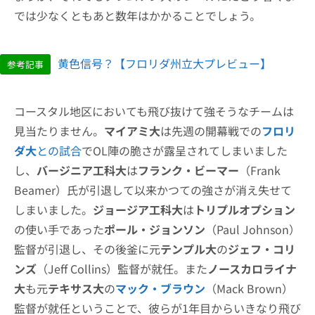
では少なくともあと数年はかかることでしょう。
黄色信号？【フロリダ州立大プレビュー】
参考記事
コースタル地区においても飛び抜けて強そうなチームは
見当たりません。
マイアミ大
は先週の開幕戦での
フロリ
ダ大
との試合
でOL陣の脆さが露呈されてしまいました
し、
バージニア工科大
は
フランク・ビーマー
（Frank
Beamer）氏が引退して以来かつての強さが消え失せて
しまいました。
ジョージア工科大
は
トリプルオプション
の使い手であった
ポール・ジョンソン
（Paul Johnson）
監督が引退し、その後釜に元
テンプル大
の
ジェフ・コリ
ンズ
（Jeff Collins）監督が就任。また
ノースカロライナ
大
も元
テキサス大
の
マック・ブラウン
（Mack Brown）
監督が就任ということで、彼らが1年目からいきなり飛び