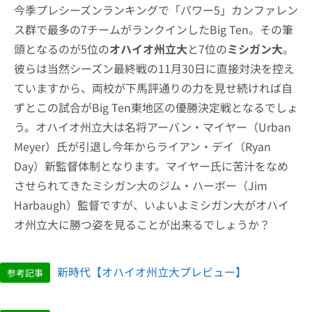
今季プレシーズンランキングで「パワー5」カンファレン
ス群で最多の7チームがランクインしたBig Ten。その筆
頭となるのが5位の
オハイオ州立大
と7位の
ミシガン大
。
彼らは当然シーズン最終戦の11月30日に直接対決を控え
ていますから、両校が下馬評通りの力を見せ続ければ自
ずとこの試合がBig Ten東地区の優勝決定戦となるでしょ
う。オハイオ州立大は名将アーバン・マイヤー（Urban
Meyer）氏が引退し今年からライアン・デイ（Ryan
Day）新監督体制となります。マイヤー氏に苦汁をなめ
させられてきたミシガン大のジム・ハーボー（Jim
Harbaugh）監督ですが、いよいよミシガン大がオハイ
オ州立大に勝つ姿を見ることが出来るでしょうか？
新時代【オハイオ州立大プレビュー】
参考記事