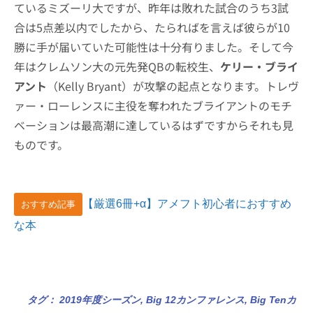
ているミズーリ大ですが、昨年は敗れた試合のうち3試
合は5点差以内でしたから、たらればを言えば彼らが10
勝に手が届いていた可能性は十分有りました。そして今
年はクレムソン大の元先発QBの転校生、
ケリー・ブライ
アント
（Kelly Bryant）が攻撃の起点となります。トレヴ
ァー・ローレンスに主役を奪われたブライアントのモチ
ベーションは最高潮に達しているはずですからそれも見
ものです。
【厳選6冊+α】アメフト初心者におすすめ
おすすめ記事
な本
タグ：
2019年度シーズン
,
Big 12カンファレンス
,
Big Tenカ