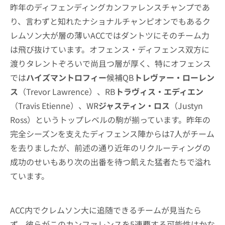
昨年のディフェンディングカンファレンスチャンプであ
り、言わずと知れたナショナルチャンピオンでもあるク
レムソン大が層の薄いACCではダントツにそのチーム力
は飛び抜けています。オフェンス・ディフェンス双方に
渡りタレントぞろいで尚且つ層が厚く、特にオフェンス
では
ハイズマントロフィー
候補QB
トレヴァー・ローレン
ス
（Trevor Lawrence）、RB
トラヴィス・エディエン
（Travis Etienne）、WR
ジャスティン・ロス
（Justyn
Ross）というトップレベルの駒が揃っています。昨年の
完全シーズンを支えたディフェンス陣からは7人がチーム
を去りましたが、前述の通り近年のリクルーティングの
成功のせいもあり次の出番を待つ飢えた猛者たちで溢れ
ています。
ACC内でクレムソン大に追随できるチームが見当たら
ず、彼らがこのカンファレンスを5連覇する可能性はかな