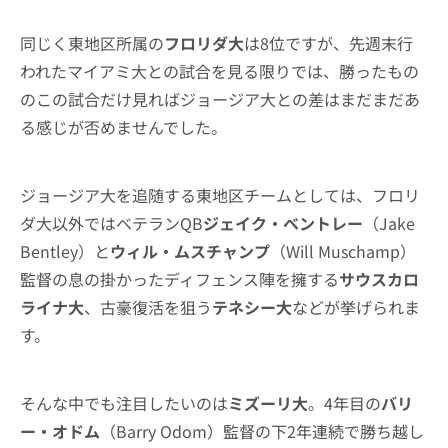
同じく東地区所属の
フロリダ大
は8位ですが、先週末行
われたマイアミ大との試合を見る限りでは、勝ったもの
のこの試合だけ見ればジョージア大との差はまだまだあ
る感じが否めませんでした。
ジョージア大を追随する東地区チームとしては、フロリ
ダ大以外ではベテランQB
ジェイク・ベントレー
（Jake
Bentley）と
ウィル・ムスチャンプ
（Will Muschamp）
監督の息の掛かったディフェンス陣を擁する
サウスカロ
ライナ大
、古豪復活を狙う
テネシー大
などが挙げられま
す。
そんな中でも注目したいのは
ミズーリ大
。4年目の
バリ
ー・オドム
（Barry Odom）監督の下2年連続で勝ち越し