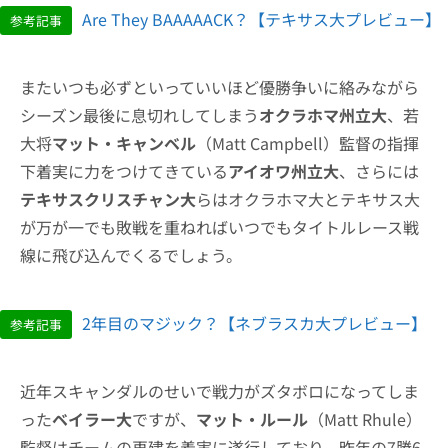
Are They BAAAAACK？【テキサス大プレビュー】
参考記事
またいつも必ずといっていいほど優勝争いに絡みながら
シーズン最後に息切れしてしまう
オクラホマ州立大
、若
大将
マット・キャンベル
（Matt Campbell）監督の指揮
下着実に力をつけてきている
アイオワ州立大
、さらには
テキサスクリスチャン大
らはオクラホマ大とテキサス大
が万が一でも敗戦を重ねればいつでもタイトルレース戦
線に飛び込んでくるでしょう。
2年目のマジック？【ネブラスカ大プレビュー】
参考記事
近年スキャンダルのせいで戦力がズタボロになってしま
った
ベイラー大
ですが、
マット・ルール
（Matt Rhule）
監督はチームの再建を着実に遂行しており、昨年の7勝6