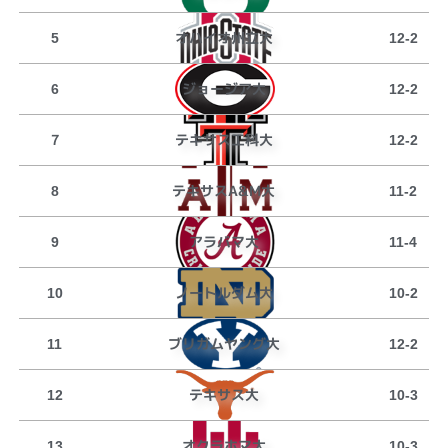
オハイオ州立大
5
12-2
ジョージア大
6
12-2
テキサス工科大
７
12-2
テキサスA&M大
8
11-2
アラバマ大
9
11-4
ノートルダム大
10
10-2
ブリガムヤング大
11
12-2
テキサス大
12
10-3
オクラホマ大
13
10-3