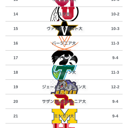
ユタ大
14
10-2
ヴァンダービルト大
15
10-3
バージニア大
16
11-3
アイオワ大
17
9-4
トゥレーン大
18
11-3
ジェームスマディソン大
19
12-2
サザンカリフォルニア大
20
9-4
ミシガン大
21
9-4