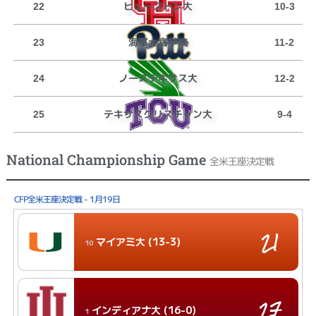
ヒューストン大
22
10-3
海軍士官学校
23
11-2
ノーステキサス大
24
12-2
テキサスクリスチャン大
25
9-4
National Championship Game
全米王座決定戦
CFP全米王座決定戦 - 1月19日
21
マイアミ大 (13-3)
10
27
インディアナ大 (16-0)
1