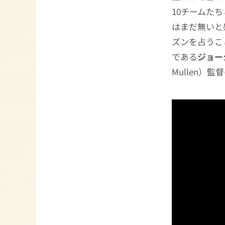
10チームた
はまだ無いと
ズンを占うこ
である
ジョー
Mullen）