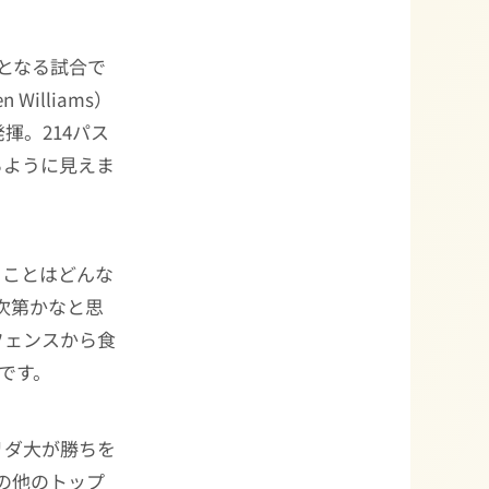
采配となる試合で
en Williams）
揮。214パス
るように見えま
うことはどんな
次第かなと思
フェンスから食
です。
リダ大が勝ちを
の他のトップ