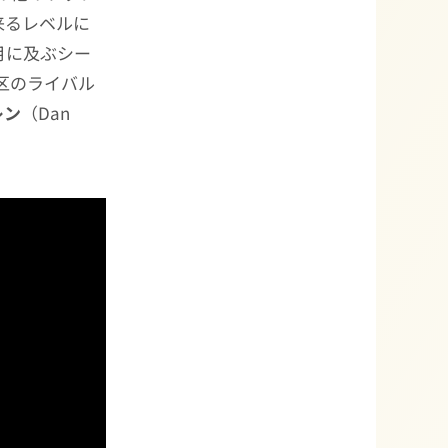
来るレベルに
月に及ぶシー
区のライバル
レン
（Dan