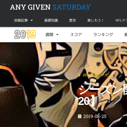
ANY GIVEN
SATURDAY
投稿記事
基礎知識
歴史
楽しもう！
NFL
20
19
週間
スコア
ランキング
2019年度シーズン
シーズン開幕！【フロリダ大24、マイアミ大
2019年度シーズン
シーズン
20】
2019-08-25