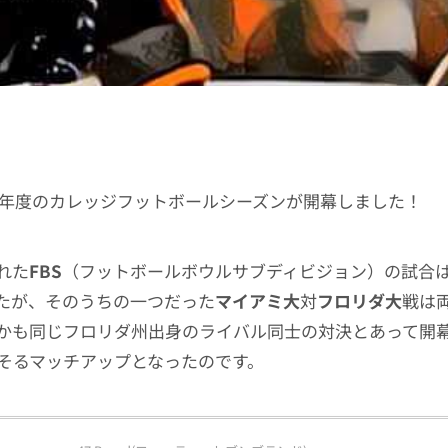
19年度のカレッジフットボールシーズンが開幕しました！
れた
FBS
（フットボールボウルサブディビジョン）の試合は
たが、そのうちの一つだった
マイアミ大
対
フロリダ大
戦は
かも同じフロリダ州出身のライバル同士の対決とあって開
そるマッチアップとなったのです。