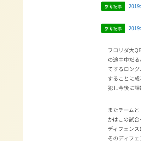
20
参考記事
20
参考記事
フロリダ大Q
の途中中だる
てするロング
することに成
犯し今後に課
またチームと
かはこの試合
ディフェンス
そのディフェ