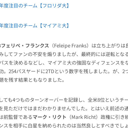
19年度注目のチーム【フロリダ大】
19年度注目のチーム【マイアミ大】
B
フェリペ・フランクス
（Feleipe Franks）は立ち上が
みしてファンの不安を煽りましたが、最終的には逆転となる
パスを決めるなどし、マイアミ大の強固なディフェンスを
功。254パスヤードに2TDという数字を残しました。が、2つ
題を残す結果ともなりました。
しても4つものターンオーバーを記録し、全米8位というチ
を見ただけではまだわかりませんでした。とはいえ前述の
は前監督である
マーク・リクト
（Mark Richt）政権に引
ンスを相手に白星を納められたのは当然良しとすべきでし