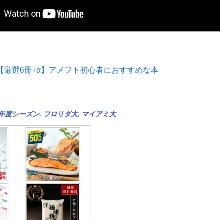
【厳選6冊+α】アメフト初心者におすすめな本
9年度シーズン
,
フロリダ大
,
マイアミ大