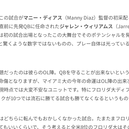
この試合が
マニー・ディアス
（Manny Diaz）監督の初
直前に先発QBに任命された
ジャレン・ウィリアムス
（Jarr
は初の試合出場となったこの大舞台でそのポテンシャルを発
Dと驚くような数字ではないものの、プレー自体は光ってい
題だったのは彼らのOL陣。QBを守ることが出来ないとい
命傷となりますが、マイアミ大の今年の命運はOL陣の出来
現時点では大変不安なユニットです。特にフロリダ大ディ
ックが10つでは流石に勝てる試合も勝てなくなるというもの
はどちらに転んでもおかしくなかった試合。たまたまフロ
てもいいくらいで、そう考えると全米8位のフロリダ大はそ