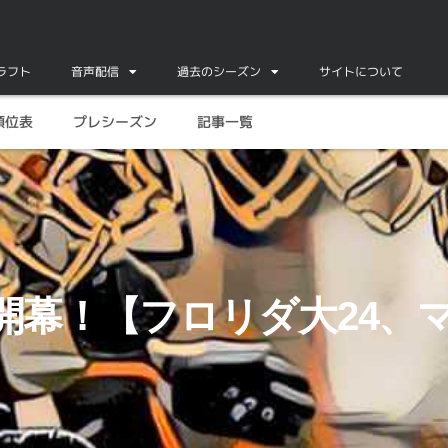
ドラフト
音声配信
過去のシーズン
サイトについて
順位表
プレシーズン
記事一覧
20】
開幕！【フロリダ大24、