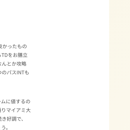
りは良かったもの
TDをお膳立
なんとか攻略
のパスINTも
ームに値するの
通りマイアミ大
き続き好調で、
ょう。