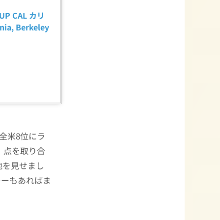
P CAL カリ
, Berkeley 
全米8位にラ
、点を取り合
地を見せまし
レーもあればま
。