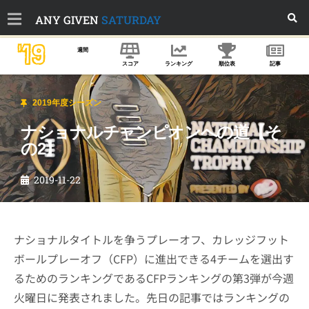
ANY GIVEN
SATURDAY
'19
週間
スコア
ランキング
順位表
記事
2019年度シーズン
ナショナルチャンピオンへの道【そ
の2】
2019-11-22
ナショナルタイトルを争うプレーオフ、カレッジフット
ボールプレーオフ（CFP）に進出できる4チームを選出す
るためのランキングであるCFPランキングの第3弾が今週
火曜日に発表されました。先日の記事ではランキングの