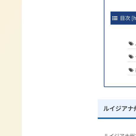
目次
[
h
ルイジアナ
ルイジアナ州