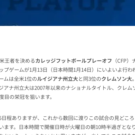
全米王者を決める
カレッジフットボールプレーオフ
（CFP）
ップゲームが1月13日（日本時間1月14日）にいよいよ行わ
ームは全米1位の
ルイジアナ州立大
と同3位の
クレムソン大
ジアナ州立大は2007年以来のナショナルタイトル、クレム
4度目の栄冠を狙います。
5日程ありますが、これから数回に渡りこの試合の見どころ
います。日本時間で開催日時が火曜日の朝10時半過ぎとな