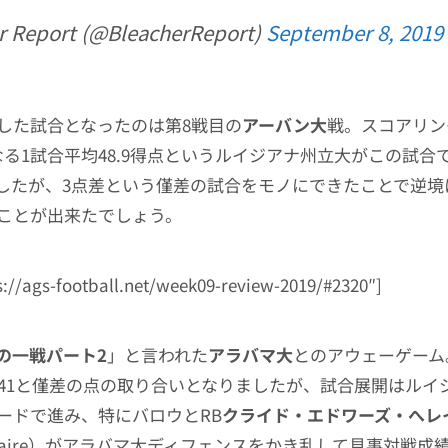
r Report (@BleacherReport)
September 8, 2019
した試合となったのは第8戦目の
アーバン大
戦。スコアリン
なる1試合平均48.9得点というルイジアナ州立大がこの試合で
したが、3点差という僅差の試合をモノにできたことで逆境
ことが出来たでしょう。
ps://ags-football.net/week09-review-2019/#2320″]
の一戦パート2
」と言われた
アラバマ大
とのアウェーゲーム
対41と僅差の点の取り合いとなりましたが、試合展開はルイ
ードで進み、特にバロウとRB
クライド・エドワーズ・へレ
-Helaire）がアラバマ大ディフェンスをかき乱して見事対戦成