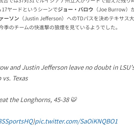
試合では37対31でルイジアナ州立大がリードで迎えた残り
＆17ヤードというシーンで
ジョー・バロウ
（Joe Burrow）
ァーソン
（Justin Jefferson）へのTDパスを決めテキ
今季のチームの快進撃の狼煙を見ているようでした。
ow and Justin Jefferson leave no doubt in LSU’
 vs. Texas
eat the Longhorns, 45-38 🐯
SSportsHQ
)
pic.twitter.com/SaOiKNQBO1