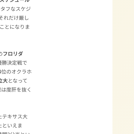
けタフなスケジ
それだけ厳し
うことになりま
の
フロリダ
C優勝決定戦で
4位のオクラホ
立大
となって
果は度肝を抜く
たテキサス大
たといえま