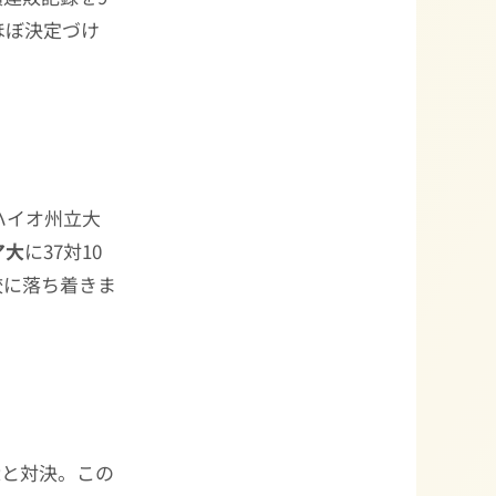
ほぼ決定づけ
ハイオ州立大
ア大
に37対10
校に落ち着きま
大
と対決。この