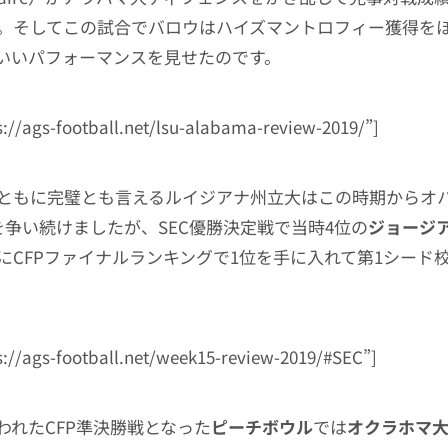
。そしてこの試合でバロウはハイズマントロフィー獲得を
いいパフォーマンスを見せたのです。
ps://ags-football.net/lsu-alabama-review-2019/”]
ともに完璧とも言えるルイジアナ州立大はこの時期からオ
を争い続けましたが、SEC優勝決定戦で当時4位の
ジョージ
にCFPファイナルランキングで1位を手に入れて第1シード
ps://ags-football.net/week15-review-2019/#SEC”]
われたCFP準決勝戦となった
ピーチボウル
では
オクラホマ