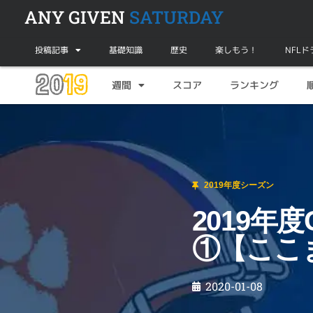
ANY GIVEN
SATURDAY
投稿記事
基礎知識
歴史
楽しもう！
NFL
20
19
週間
スコア
ランキング
2019年度シーズン
2019年度CFP全米王座決定戦プレビュー①
2019年度シーズン
2019年
①【ここ
2020-01-08