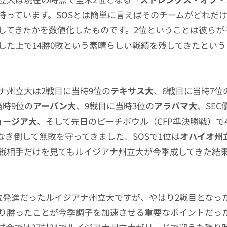
を持っています。SOSとは簡単に言えばそのチームがどれだ
してきたかを数値化したものです。2位ということは彼らが
した上で14勝0敗という素晴らしい戦績を残してきたとい
ナ州立大は2戦目に当時9位の
テキサス大
、6戦目に当時7位
当時9位の
アーバン大
、9戦目に当時3位の
アラバマ大
、SE
ョージア大
、そして先日のピーチボウル（CFP準決勝戦）で
なぎ倒して無敗を守ってきました。SOSで1位は
オハイオ州
戦相手だけを見てもルイジアナ州立大が今季成してきた結
位発進だったルイジアナ州立大ですが、やはり2戦目となっ
り勝ったことが今季調子を加速させる重要なポイントだっ