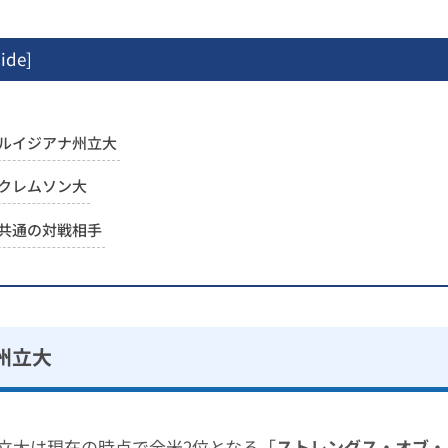
ide
]
ルイジアナ州立大
クレムソン大
共通の対戦相手
州立大
立大は現在の時点で全米2位となる「
ストレングス・オブ・