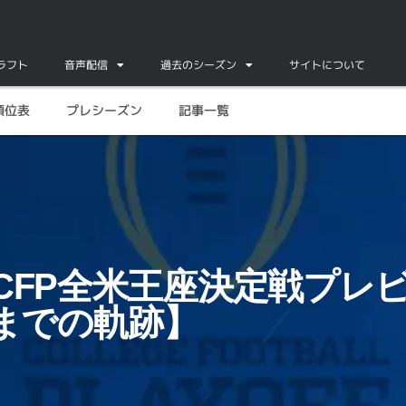
ドラフト
音声配信
過去のシーズン
サイトについて
順位表
プレシーズン
記事一覧
【ここまでの軌跡】
度CFP全米王座決定戦プレ
までの軌跡】