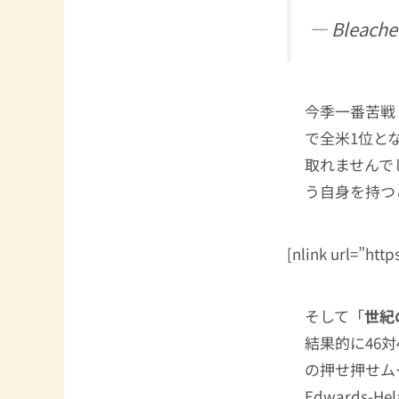
— Bleache
今季一番苦戦
で全米1位と
取れませんで
う自身を持つ
[nlink url=”htt
そして「
世紀
結果的に46
の押せ押せム
Edwards