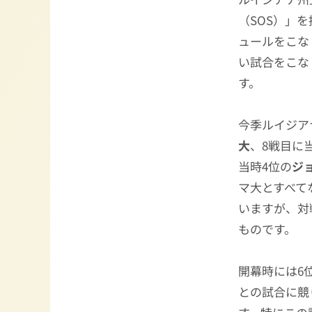
（SOS）」
ュールをこな
い試合をこな
す。
今季ルイジア
大
、8戦目に
当時4位の
ジ
マ大とすべて
いますが、対
ものです。
開幕時には6
との試合に競