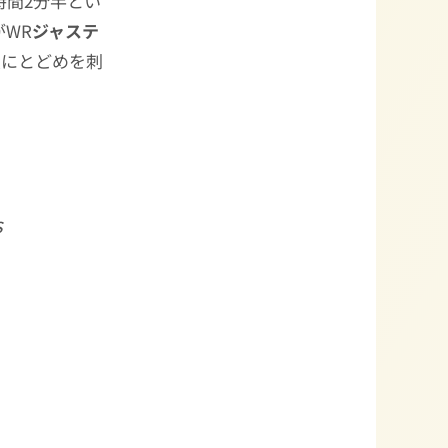
時間2分半とい
がWR
ジャステ
サス大にとどめを刺
s