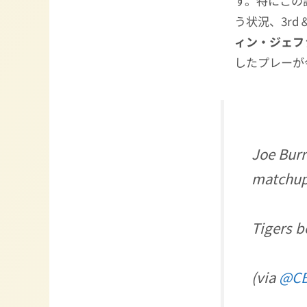
す。特にこの
う状況、3rd
ィン・ジェフ
したプレーが
Joe Burr
matchup
Tigers b
(via
@CB