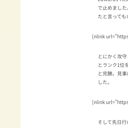
で止めました
たと言っても
[nlink url=”htt
とにかく攻守
とランク1位
と完勝。見事
した。
[nlink url=”htt
そして先日行