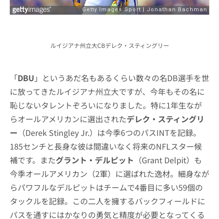
ルイジアナ州立大CBデレク・スティングリー
「
DBU
」というあだ名もあるくらい数々の名DB選手を世
に放ってきたルイジアナ州立大ですが、今年もその名に
恥じないタレントぞろいになりました。特に1年生なが
らオールアメリカンに選出された
デレク・スティングリ
ー
（Derek Stingley Jr.）は今季6つのパスINTを記録。
185センチと長身な彼は間違いなく将来のNFLスター候
補です。また
グラント・デルピット
（Grant Delpit）も
今季オールアメリカン（2軍）に選ばれた逸材。細身なが
らパワフルなデルピットはチームで4番目に多い59個の
タックルを記録。この二人を擁するバックフィールドに
パスを通すにはかなりの勇気と精度が必要となってくる