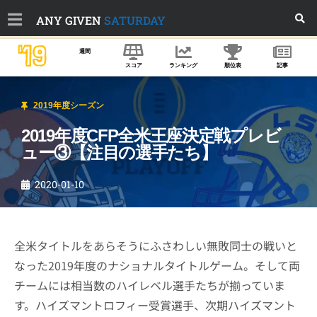
ANY GIVEN
SATURDAY
'19
週間
スコア
ランキング
順位表
記事
2019年度シーズン
2019年度CFP全米王座決定戦プレビ
ュー③【注目の選手たち】
2020-01-10
全米タイトルをあらそうにふさわしい無敗同士の戦いと
なった2019年度のナショナルタイトルゲーム。そして両
チームには相当数のハイレベル選手たちが揃っていま
す。ハイズマントロフィー受賞選手、次期ハイズマント