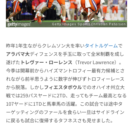
昨年1年生ながらクレムソン大を率い
タイトルゲーム
で
アラバマ大
ディフェンスを手玉に取って全米制覇を成し
遂げた
トレヴァー・ローレンス
（Trevor Lawrence）。
今季は開幕前からハイズマントロフィー最有力候補とさ
れながら前半思うように数字が伸びずトロフィーレース
から脱落。しかし
フィエスタボウル
でのオハイオ州立大
戦では259パスヤードに2TD、走ってもチーム最高となる
107ヤードに1TDと馬車馬の活躍。この試合では途中タ
ーゲッティングのファールを食らい一旦はサイドライン
に戻るも試合に復帰するタフネスさも見せました。