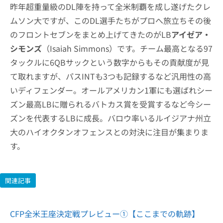
昨年超重量級のDL陣を持って全米制覇を成し遂げたクレ
ムソン大ですが、このDL選手たちがプロへ旅立ちその後
のフロントセブンをまとめ上げてきたのがLB
アイゼア・
シモンズ
（Isaiah Simmons）です。チーム最高となる97
タックルに6QBサックという数字からもその貢献度が見
て取れますが、パスINTも3つも記録するなど汎用性の高
いディフェンダー。オールアメリカン1軍にも選ばれシー
ズン最高LBに贈られるバトカス賞を受賞するなど今シー
ズンを代表するLBに成長。バロウ率いるルイジアナ州立
大のハイオクタンオフェンスとの対決に注目が集まりま
す。
関連記事
CFP全米王座決定戦プレビュー①【ここまでの軌跡】