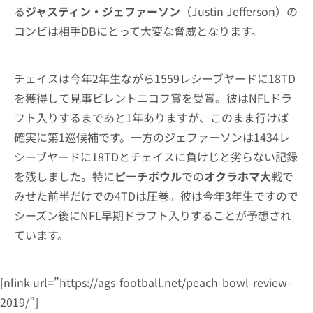
る
ジャスティン・ジェファーソン
（Justin Jefferson）の
コンビは相手DBにとって大変な脅威となります。
チェイスは今年2年生ながら1559レシーブヤードに18TD
を獲得して見事ビレントニコフ賞を受賞。彼はNFLドラ
フト入りするまであと1年ありますが、このまま行けば
確実に第1巡候補です。一方のジェファーソンは1434レ
シーブヤードに18TDとチェイスに負けじと劣らない記録
を残しました。特に
ピーチボウル
での
オクラホマ大
戦で
みせた前半だけでの4TDは圧巻。彼は今年3年生ですので
シーズン後にNFL早期ドラフト入りすることが予想され
ています。
[nlink url=”https://ags-football.net/peach-bowl-review-
2019/”]