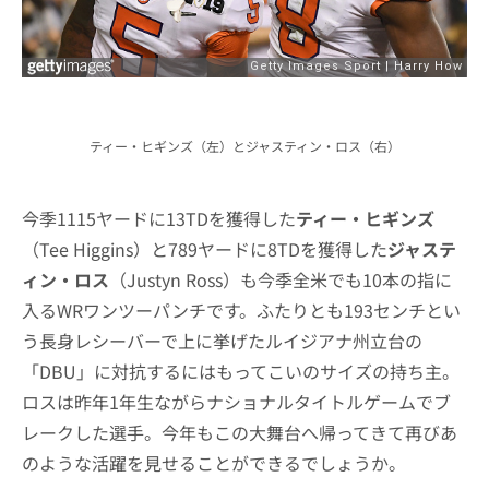
ティー・ヒギンズ（左）とジャスティン・ロス（右）
今季1115ヤードに13TDを獲得した
ティー・ヒギンズ
（Tee Higgins）と789ヤードに8TDを獲得した
ジャステ
ィン・ロス
（Justyn Ross）も今季全米でも10本の指に
入るWRワンツーパンチです。ふたりとも193センチとい
う長身レシーバーで上に挙げたルイジアナ州立台の
「DBU」に対抗するにはもってこいのサイズの持ち主。
ロスは昨年1年生ながらナショナルタイトルゲームでブ
レークした選手。今年もこの大舞台へ帰ってきて再びあ
のような活躍を見せることができるでしょうか。