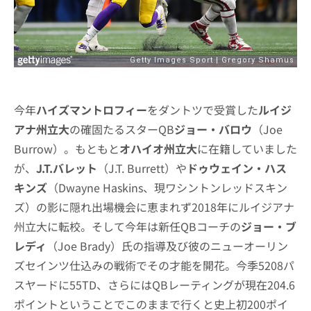
今年
ハイズマントロフィー
をダントツで受賞した
ルイジ
アナ州立大
の確固たるスターQB
ジョー・バロウ
（Joe
Burrow）。もともと
オハイオ州立大
に在籍していました
が、
J.T.バレット
（J.T. Burrett）や
ドゥウェイン・ハス
キンズ
（Dwayne Haskins、現ワシントンレッドスキン
ズ）の影に隠れ出場機会に恵まれず2018年にルイジアナ
州立大に転校。そして今年は新任QBコーチの
ジョー・ブ
レディ
（Joe Brady）氏の指導及び彼のニューオーリン
ズセインツ仕込みの戦術でその才能を開花。今季5208パ
スヤードに55TD、さらにはQBレーティングが現在204.6
ポイントということでこのままで行くと史上初200ポイ