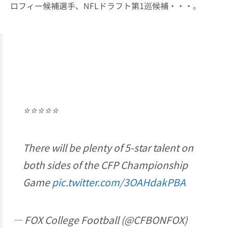
ロフィー候補選手、NFLドラフト第1巡候補・・・。
⭐️⭐️⭐️⭐️⭐️
There will be plenty of 5-star talent on
both sides of the CFP Championship
Game
pic.twitter.com/3OAHdakPBA
— FOX College Football (@CFBONFOX)