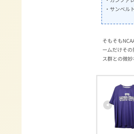
・サンベル
そもそもNC
ームだけその
ス群との微妙