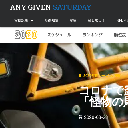
ANY GIVEN
SATURDAY
投稿記事
基礎知識
歴史
楽しもう！
NFL
20
20
スケジュール
ランキング
順位表
2020年度シーズン
,
考察
コロナで露呈したカレッジフットボール界の
2020年度シーズン
,
考察
コロナで
「怪物の
2020-08-23