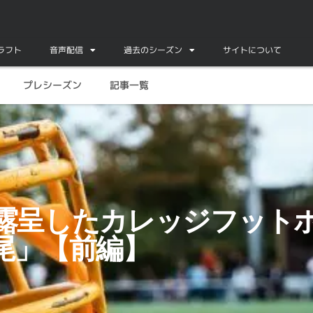
ドラフト
音声配信
過去のシーズン
サイトについて
プレシーズン
記事一覧
「怪物の尾」【前編】
露呈したカレッジフット
尾」【前編】