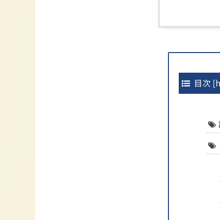
目次
[
h