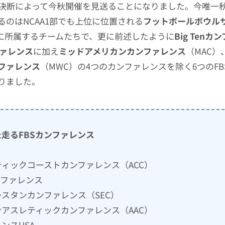
決断によって今秋開催を見送ることになりました。今唯一
るのはNCAA1部でも上位に位置される
フットボールボウル
）に所属するチームたちで、更に前述したように
Big Ten
ファレンス
に加え
ミッドアメリカンカンファレンス
（MAC）
ファレンス
（MWC）の4つのカンファレンスを除く6つのFB
りました。
走るFBSカンファレンス
ィックコーストカンファレンス（ACC）
カンファレンス
スタンカンファレンス（SEC）
アスレティックカンファレンス（AAC）
ンスUSA