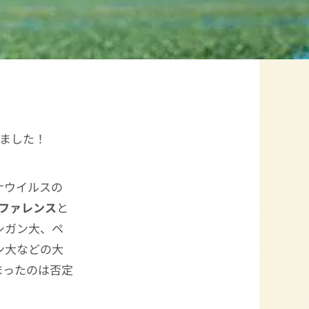
りました！
ナウイルスの
カンファレンス
と
シガン大、ペ
ン大などの大
まったのは否定