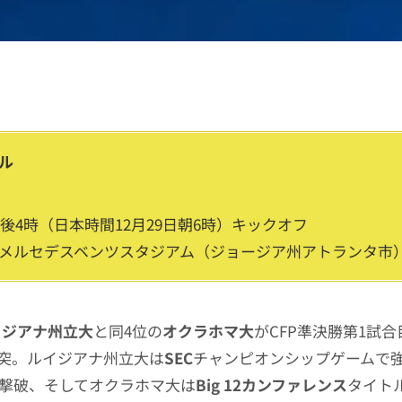
ル
午後4時（日本時間12月29日朝6時）キックオフ
メルセデスベンツスタジアム（ジョージア州アトランタ市
イジアナ州立大
と同4位の
オクラホマ大
がCFP準決勝第1試
突。ルイジアナ州立大は
SEC
チャンピオンシップゲームで
0で撃破、そしてオクラホマ大は
Big 12カンファレンス
タイト