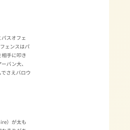
とパスオフェ
すオフェンスはパ
を相手に叩き
アーバン大、
ムでさえバロウ
laire）が太も