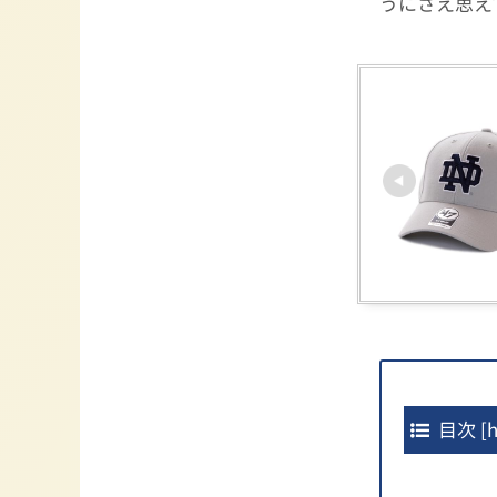
うにさえ思え
目次
[
h