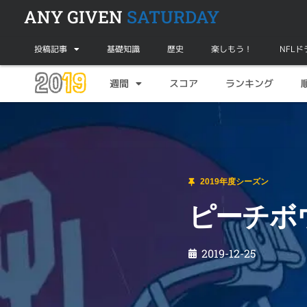
ANY GIVEN
SATURDAY
投稿記事
基礎知識
歴史
楽しもう！
NFL
20
19
週間
スコア
ランキング
2019年度シーズン
ピーチボウルプレビュー（CFP準決勝戦#1）
2019年度シーズン
ピーチボ
2019-12-25