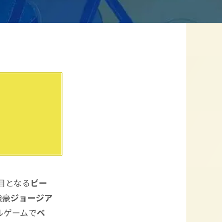
）
合目となる
ピー
強豪
ジョージア
ルゲームで
ベ