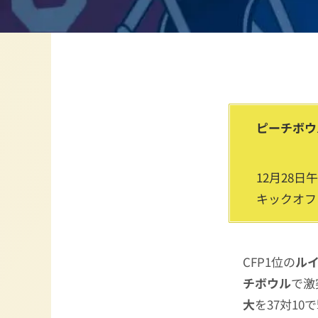
ピーチボウ
12月28日
キックオフ
CFP1位の
ル
チボウル
で激
大
を37対1