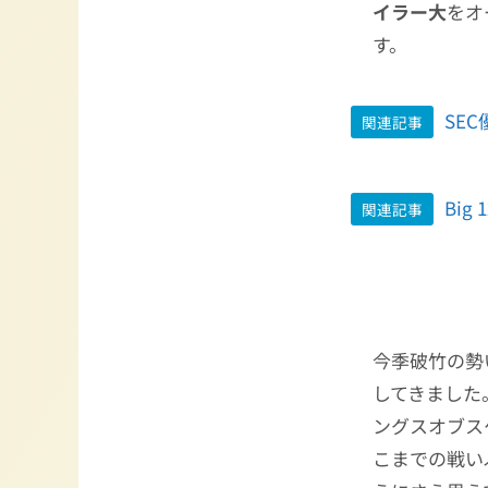
イラー大
をオ
す。
SE
関連記事
Big
関連記事
今季破竹の勢
してきました
ングスオブス
こまでの戦い