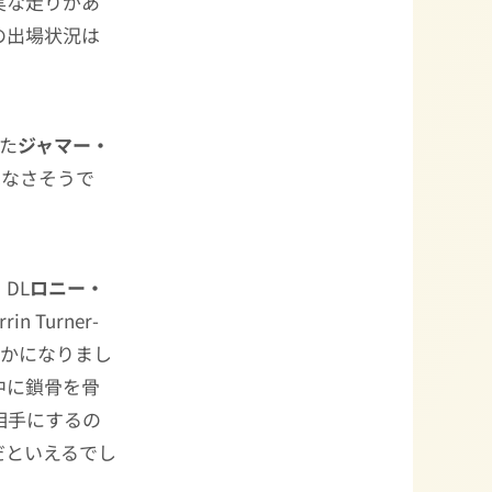
実な走りがあ
の出場状況は
た
ジャマー・
響はなさそうで
DL
ロニー・
rin Turner-
らかになりまし
中に鎖骨を骨
相手にするの
だといえるでし