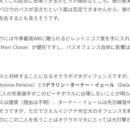
えてこの試合に出場できるかどうか微妙なところ。彼の堅
バロウのパスが活きたという面は否定できませんから、彼
左右するとも言えそうです。
ウには今季最高WRに贈られるビレントニコフ賞を手に入れ
a’Marr Chase）が健在ですし、パスオフェンス自体に影
スと対峙することになるオクラホマ大ディフェンスですが、
onnie Perkins）とS
デラリン・ターナー・イェール
（Delar
いう二人の先発選手がこのピーチボウルに出場しないことが明
スは謹慎（理由は不明）、ターナー・イェールは先日練習
そうですが、ただでさえルイジアナ州立大のオフェンスを
のにこの二人を失うことはオクラホマ大にとっては大打撃