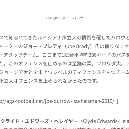
LSU QB ジョー・バロウ
スで知られてきたルイジアナ州立大の慣例を覆したバロウ
ネーターの
ジョー・ブレディ
（Joe Brady）氏の織りな
ーアタックチーム。ここまで1試合平均約386ヤードのパス
た。このオフェンスを止めるのは至難の業。フロリダ大、
ジョージア大と全米上位レベルのディフェンスをもつチー
州立大オフェンスを止められなかったのです。
ps://ags-football.net/joe-burrow-lsu-heisman-2019/”]
B
クライド・エドワーズ・へレイヤー
（Clyde Edwards-He