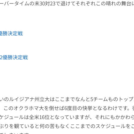
ーバータイムの末30対23で退けてそれぞれこの晴れの舞台
C優勝決定戦
 12優勝決定戦
いのルイジアナ州立大はここまでなんと5チームものトップ
。このオクラホマ大を倒せば6度目の快挙となるわけです。
ケジュールは全米16位となっていますが、それにもかかわ
ぶりを観ていると何の苦もなくここまでのスケジュールを