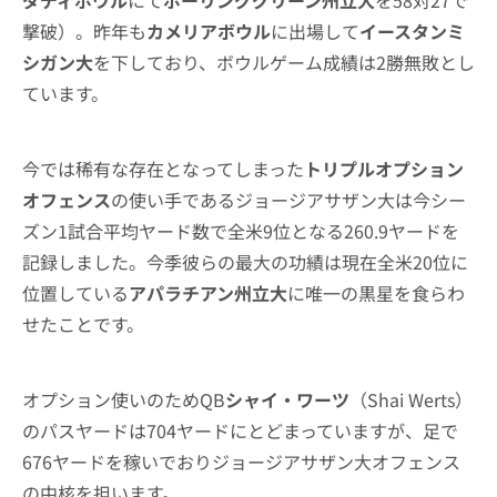
撃破）。昨年も
カメリアボウル
に出場して
イースタンミ
シガン大
を下しており、ボウルゲーム成績は2勝無敗とし
ています。
今では稀有な存在となってしまった
トリプルオプション
オフェンス
の使い手であるジョージアサザン大は今シー
ズン1試合平均ヤード数で全米9位となる260.9ヤードを
記録しました。今季彼らの最大の功績は現在全米20位に
位置している
アパラチアン州立大
に唯一の黒星を食らわ
せたことです。
オプション使いのためQB
シャイ・ワーツ
（Shai Werts）
のパスヤードは704ヤードにとどまっていますが、足で
676ヤードを稼いでおりジョージアサザン大オフェンス
の中核を担います。