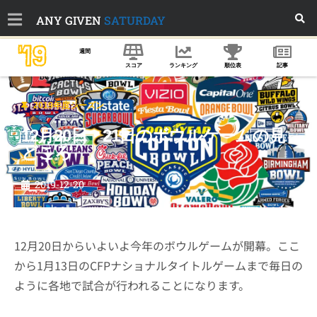
ANY GIVEN
SATURDAY
'19
週間
スコア
ランキング
順位表
記事
2019年度シーズン
12月20日・21日のボウルゲームの見
どころ
2019-12-20
12月20日からいよいよ今年のボウルゲームが開幕。ここ
から1月13日のCFPナショナルタイトルゲームまで毎日の
ように各地で試合が行われることになります。