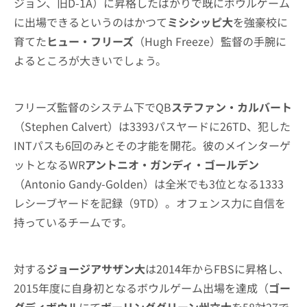
ジョン、旧D-1A）に昇格したばかりで既にボウルゲーム
に出場できるというのはかつて
ミシシッピ大
を強豪校に
育てた
ヒュー・フリーズ
（Hugh Freeze）監督の手腕に
よるところが大きいでしょう。
フリーズ監督のシステム下でQB
ステファン・カルバート
（Stephen Calvert）は3393パスヤードに26TD、犯した
INTパスも6回のみとその才能を開花。彼のメインターゲ
ットとなるWR
アントニオ・ガンディ・ゴールデン
（Antonio Gandy-Golden）は全米でも3位となる1333
レシーブヤードを記録（9TD）。オフェンス力に自信を
持っているチームです。
対する
ジョージアサザン大
は2014年からFBSに昇格し、
2015年度に自身初となるボウルゲーム出場を達成（
ゴー
ダディボウル
にて
ボーリンググリーン州立大
を58対27で