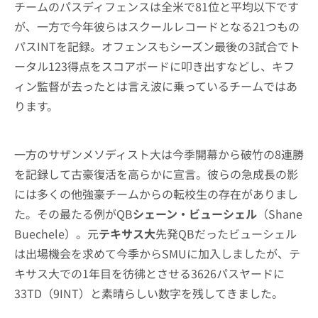
チームのパスディフェンスは全米で81位と平均以下です
が、一方で今年彼らはスクールレコードとなる21つもの
パスINTを記録。オフェンスもシーズン最後の3試合でト
ータル123得点をスコアボードに叩き出すなどし、キフ
ィン監督が去ったとは言え波に乗っているチームではあ
ります。
一方のサザンメソディスト大は今季開幕から破竹の8連勝
を記録して古豪復活を高らかに宣言。彼らの急成長の影
には多くの他強豪チームからの転校生の存在がありまし
た。その最たる例がQB
シェーン・ビューシェル
（Shane
Buechele）。元
テキサス大
先発QBだったビューシェル
は出場機会を求めて今季からSMUに加入しましたが、テ
キサス大での1年目を彷彿とさせる3626パスヤードに
33TD（9INT）と素晴らしい数字を残してきました。