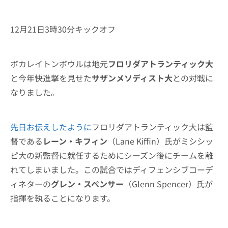
12月21日3時30分キックオフ
ボカレイトンボウルは地元
フロリダアトランティック大
と今年快進撃を見せた
サザンメソディスト大
との対戦に
なりました。
先日お伝えしたように
フロリダアトランティック大は監
督である
レーン・キフィン
（Lane Kiffin）氏がミシシッ
ピ大の新監督に就任するためにシーズン後にチームを離
れてしまいました。この試合ではディフェンシブコーデ
ィネターの
グレン・スペンサー
（Glenn Spencer）氏が
指揮を執ることになります。