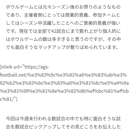
ボウルゲームとは元々シーズン後のお祭りのようなもの
であり、主催者側にとっては商業的意義、参加チームと
してはシーズン中活躍したことへのご褒美的意義が強い
です。現在では全部で42試合にまで膨れ上がり個人的に
はボウルゲームの数は多すぎると思うのですが、その中
でも面白そうなマッチアップが散りばめられています。
[nlink url=”https://ags-
football.net/%e3%83%9c%e3%82%a6%e3%83%ab%e3%
82%b2%e3%83%bc%e3%83%a0%e3%81%8c%e5%a4%9a
%e3%81%99%e3%81%8e%e3%82%8b%ef%bc%81%ef%b
c%81/”]
今回は今週末行われる数試合の中でも特に面白そうな試
合を数試合ピックアップしてその見どころをお伝えした