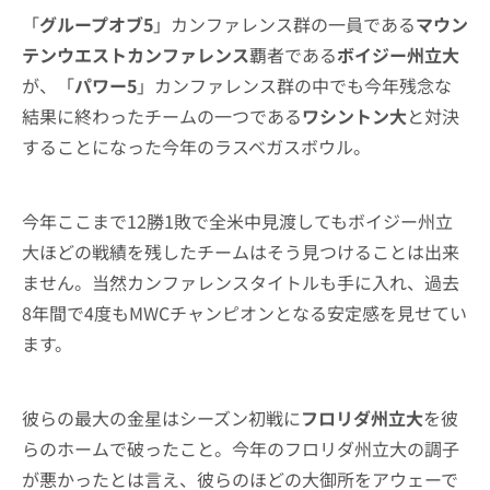
「
グループオブ5
」カンファレンス群の一員である
マウン
テンウエストカンファレンス
覇者である
ボイジー州立大
が、「
パワー5
」カンファレンス群の中でも今年残念な
結果に終わったチームの一つである
ワシントン大
と対決
することになった今年のラスベガスボウル。
今年ここまで12勝1敗で全米中見渡してもボイジー州立
大ほどの戦績を残したチームはそう見つけることは出来
ません。当然カンファレンスタイトルも手に入れ、過去
8年間で4度もMWCチャンピオンとなる安定感を見せてい
ます。
彼らの最大の金星はシーズン初戦に
フロリダ州立大
を彼
らのホームで破ったこと。今年のフロリダ州立大の調子
が悪かったとは言え、彼らのほどの大御所をアウェーで