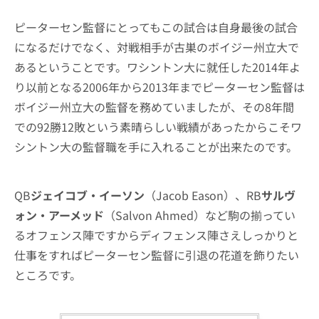
ピーターセン監督にとってもこの試合は自身最後の試合
になるだけでなく、対戦相手が古巣のボイジー州立大で
あるということです。ワシントン大に就任した2014年よ
り以前となる2006年から2013年までピーターセン監督は
ボイジー州立大の監督を務めていましたが、その8年間
での92勝12敗という素晴らしい戦績があったからこそワ
シントン大の監督職を手に入れることが出来たのです。
QB
ジェイコブ・イーソン
（Jacob Eason）、RB
サルヴ
ォン・アーメッド
（Salvon Ahmed）など駒の揃ってい
るオフェンス陣ですからディフェンス陣さえしっかりと
仕事をすればピーターセン監督に引退の花道を飾りたい
ところです。