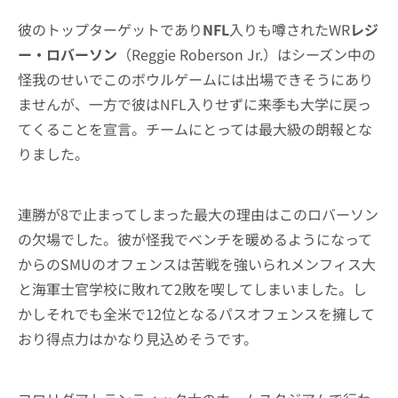
彼のトップターゲットであり
NFL
入りも噂されたWR
レジ
ー・ロバーソン
（Reggie Roberson Jr.）はシーズン中の
怪我のせいでこのボウルゲームには出場できそうにあり
ませんが、一方で彼はNFL入りせずに来季も大学に戻っ
てくることを宣言。チームにとっては最大級の朗報とな
りました。
連勝が8で止まってしまった最大の理由はこのロバーソン
の欠場でした。彼が怪我でベンチを暖めるようになって
からのSMUのオフェンスは苦戦を強いられメンフィス大
と海軍士官学校に敗れて2敗を喫してしまいました。し
かしそれでも全米で12位となるパスオフェンスを擁して
おり得点力はかなり見込めそうです。