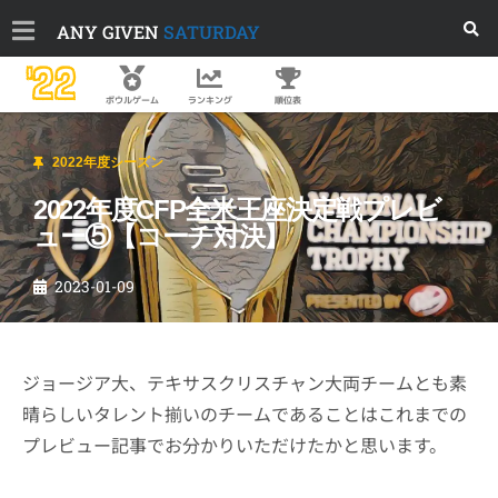
ANY GIVEN
SATURDAY
'22
順位表
ボウルゲーム
ランキング
2022年度シーズン
2022年度CFP全米王座決定戦プレビ
ュー⑤【コーチ対決】
2023-01-09
ジョージア大、テキサスクリスチャン大両チームとも素
晴らしいタレント揃いのチームであることはこれまでの
プレビュー記事でお分かりいただけたかと思います。