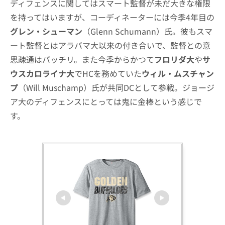
ディフェンスに関してはスマート監督が未だ大きな権限
を持ってはいますが、コーディネーターには今季4年目の
グレン・シューマン
（Glenn Schumann）氏。彼もスマ
ート監督とはアラバマ大以来の付き合いで、監督との意
思疎通はバッチリ。また今季からかつて
フロリダ大
や
サ
ウスカロライナ大
でHCを務めていた
ウィル・ムスチャン
プ
（Will Muschamp）氏が共同DCとして参戦。ジョージ
ア大のディフェンスにとっては鬼に金棒という感じで
す。