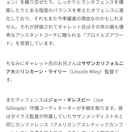
ョン）を織り交ぜたり、しっかりとランオフェンスを構
築したりとある程度のバランスを考えたオフェンスに進
化しており、それもまた今季躍進の理由なのかもしれま
せん。それが評価されてギャレット氏はその年の最も優
秀なアシスタントコーチに贈られる「ブロイルズアワー
ド」を受賞しています。
ちなみにギャレット氏のお兄さんは
サザンカリフォルニ
ア大
の
リンカーン・ライリー
（Lincoln Riley）監督で
す。
またディフェンスは
ジョー・ギレスピー
（Joe
Gillespie）守備コーディネーターが手綱を取ります。彼
はダイクス監督が所属していたサザンメソディスト大と
同じカンファレンス（アメリカンアスレティックカンフ