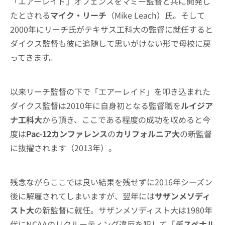
「エアーレイド」オフェンスをマミー監督と共に開発し
たとされる
マイク・リーチ
（Mike Leach）氏。そして
2000年にリーチ氏がテキサス工科大の監督に就任すると
ダイクス監督も彼に追随して思いがけない形で母校に戻
ってきます。
以来リーチ監督の下で「エアーレイド」を叩き込まれた
ダイクス監督は2010年に自身初となる監督職を
ルイジア
ナ工科大
から頂き、ここである程度の成功を収めると今
度は
Pac-12カンファレンス
の
カリフォルニア大
の新監督
に抜擢されます（2013年）。
残念ながらここでは良い結果を残せずに2016年シーズン
後に解雇されてしまいますが、翌年には
サザンメソディ
スト大
の新監督に就任。サザンメソディスト大は1980年
代にNCAAのリクルーティング違反を犯して「
デスペナル