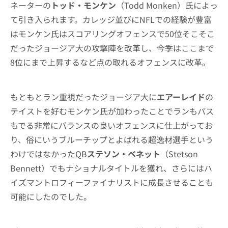
ネーターの
トッド・モンケン
（Todd Monken）氏によっ
て引き入られます。カレッジ並びにNFLでの経験が豊富
はモンケン氏はスコアリングオフェンスで50位そこそこ
だったジョージア大の攻撃陣を改革し、今季はここまで
8位にまで上昇するなど点の取れるオフェンスに改革。
もともとラン重視だったジョージア大に
エアーレイド
の
テイストを好むモンケン氏が加わったことでランもパス
もでる非常にバランスの良いオフェンスに仕上がってお
り、俗にいうブルーチップとよばれる超逸材選手という
わけではなかったQB
ステソン・ベネット
（Stetson
Bennett）でもナショナルタイトルを獲れ、さらにはハ
イズマントロフィーファイナリストに成長させることも
可能にしたのでした。