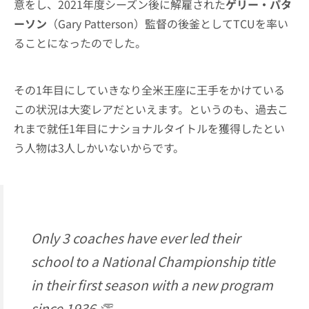
意をし、2021年度シーズン後に解雇された
ゲリー・パタ
ーソン
（Gary Patterson）監督の後釜としてTCUを率い
ることになったのでした。
その1年目にしていきなり全米王座に王手をかけている
この状況は大変レアだといえます。というのも、過去こ
れまで就任1年目にナショナルタイトルを獲得したとい
う人物は3人しかいないからです。
Only 3 coaches have ever led their
school to a National Championship title
in their first season with a new program
since 1936 👏