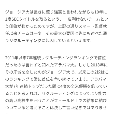
ジョージア大は長きに渡り強豪と言われながらも10年に
1度SECタイトルを取るという、一皮剥けないチームとい
う印象が強かったのですが、上記の通りスマート監督就
任以来チームは一変。その最大の要因は先にも述べた通
り
リクルーティング
に起因しているといえます。
2011年以来7年連続リクルーティングランキングで首位
だったのは言わずと知れたアラバマ大。しかし2018年に
その牙城を崩したのがジョージア大で、以来この2校はこ
のランキングで常に首位を争い続けています。アラバマ
大が7年連続トップだった間に4度の全米優勝を飾ってい
ることを考えれば、リクルーティングによってより能力
の高い高校生を囲うことがフィールド上での結果に結び
ついていると考えることは決して言い過ぎではありませ