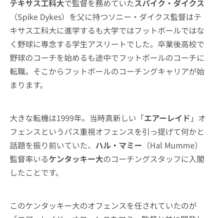
テキサス工科大
で監督を務めていた
スパイク・ダイクス
（Spike Dykes）を父に持つソニー・ダイクス監督はテ
キサス工科大に進学するも大学ではフットボールではな
く野球に専念する学生アスリートでした。卒業後高校で
野球のコーチを始めるも途中でフットボールのコーチに
転職。そこからフットボールのコーチングキャリアが始
まります。
大きな転機は1999年。当時真新しい「
エアーレイド
」オ
フェンスというパス重視オフェンスを引っ提げて何かと
話題を振り前いていた、
ハル・マミー
（Hal Mumme）
監督率いる
ケンタッキー大
のコーチングスタッフに入閣
したことです。
このケンタッキー大のオフェンスを任されていたのが