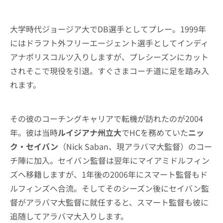
大学時代ジョージア大でDB選手としてプレー。1999年
にはドラフト外フリーエージェント選手としてインディ
アナポリスコルツ入りしますが、プレシーズンにカット
されそこで現役を引退。すぐさまコーチ道に足を踏み入
れます。
その彼のコーチングキャリアで転機が訪れたのが2004
年。彼は当時
ルイジアナ州立大
でHCを務めていた
ニッ
ク・セイバン
（Nick Saban、現アラバマ大監督）のコー
チ陣に加入。セイバン監督は翌年にマイアミドルフィン
ズへ移籍しますが、1年後の2006年にスマート監督もド
ルフィンズへ合流。そしてそのシーズン後にセイバン監
督がアラバマ大監督に就任すると、スマート監督も彼に
追随してアラバマ大入りします。