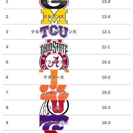
ジョージア大
1
13-0
ミシガン大
2
13-0
テキサスクリスチャン大
3
12-1
オハイオ州立大
4
11-1
アラバマ大
5
10-2
テネシー大
6
10-2
クレムソン大
7
10-2
ユタ大
8
10-3
カンザス州立大
9
10-3