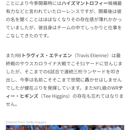
ことにより今季開幕時には
ハイズマントロフィー
候補最
有力などと言われていたローレンスですが、開幕後は彼
の名を聞くことはほぼなくなりその存在感が薄れかかっ
ていましたが、彼自身はチームの中でしっかりと仕事を
こなしてきたのです。
またRB
トラヴィス・エティエン
（Travis Etienne）は最
終戦のサウスカロライナ大戦でこそ51ヤードに甘んじま
したが、そこまでの6試合で連続三桁ランヤードを叩き
出し、今季は名前こそそこまで世間に轟かせはしません
でしたが健在ぶりを発揮しています。またNFL級のWR
テ
ィー・ヒギンズ
（Tee Higgins）の存在も忘れてはなりま
せん。
Embed from Getty Images