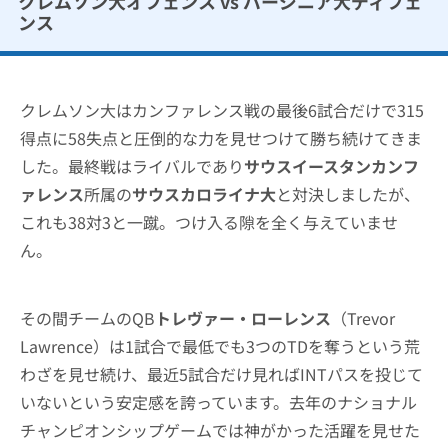
クレムソン大オフェンス vs バージニア大ディフェ
ンス
クレムソン大はカンファレンス戦の最後6試合だけで315
得点に58失点と圧倒的な力を見せつけて勝ち続けてきま
した。最終戦はライバルであり
サウスイースタンカンフ
ァレンス
所属の
サウスカロライナ大
と対決しましたが、
これも38対3と一蹴。つけ入る隙を全く与えていませ
ん。
その間チームのQB
トレヴァー・ローレンス
（Trevor
Lawrence）は1試合で最低でも3つのTDを奪うという荒
わざを見せ続け、最近5試合だけ見ればINTパスを投じて
いないという安定感を誇っています。去年のナショナル
チャンピオンシップゲームでは神がかった活躍を見せた