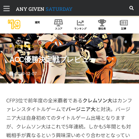
ANY GIVEN
SATURDAY
'19
週間
スコア
ランキング
順位表
記事
2019年度シーズン
ACC優勝決定戦プレビュー
2019-12-07
CFP3位で前年度の全米覇者である
クレムソン大
はカンフ
ァレンスタイトルゲームで
バージニア大
と対決。バージ
ニア大は自身初めてのタイトルゲーム出場となります
が、クレムソン大はこれで5年連続。しかも5年間とも対
戦相手が異なるという興味深いめぐり合わせとなってい