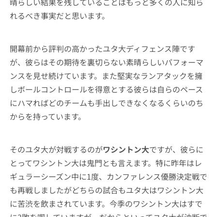
晴らしい結果を残していることはもっと多くの人に知ら
れるべき事実だと思います。
開幕前から評判の高かったユタ大ディフェンス陣です
が、彼らはその期待を裏切らない素晴らしいパフォーマ
ンスを見せ続けています。また堅実なランアタックを擁
しボールコントロールを得意とする彼らは自らのペース
にハマればどのチームも手出しできなくなるくらいのち
からを持っています。
そのユタ大が対戦するのが
ワシントン大
ですが、彼らに
とってワシントン大は鬼門とも言えます。特に昨年はレ
ギュラーシーズン中に1度、カンファレンス優勝決定戦で
も再戦しましたがどちらの試合もユタ大はワシントン大
に苦渋を飲まされています。今季のワシントン大はすで
に3敗を喫していますが、だからといってユタ大が油断で