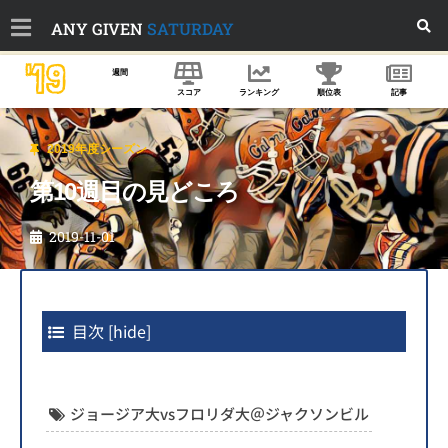
ANY GIVEN
SATURDAY
'19
週間
スコア
ランキング
順位表
記事
2019年度シーズン
第10週目の見どころ
2019-11-01
目次
[
hide
]
ジョージア大vsフロリダ大＠ジャクソンビル