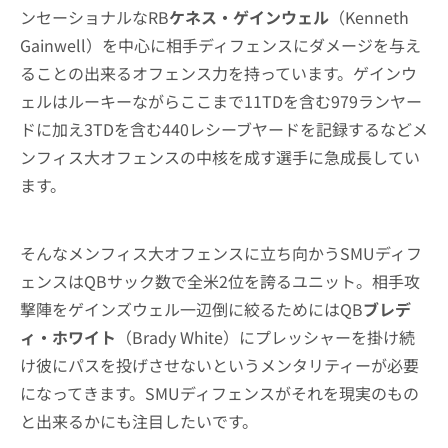
ンセーショナルなRB
ケネス・ゲインウェル
（Kenneth
Gainwell）を中心に相手ディフェンスにダメージを与え
ることの出来るオフェンス力を持っています。ゲインウ
ェルはルーキーながらここまで11TDを含む979ランヤー
ドに加え3TDを含む440レシーブヤードを記録するなどメ
ンフィス大オフェンスの中核を成す選手に急成長してい
ます。
そんなメンフィス大オフェンスに立ち向かうSMUディフ
ェンスはQBサック数で全米2位を誇るユニット。相手攻
撃陣をゲインズウェル一辺倒に絞るためにはQB
ブレデ
ィ・ホワイト
（Brady White）にプレッシャーを掛け続
け彼にパスを投げさせないというメンタリティーが必要
になってきます。SMUディフェンスがそれを現実のもの
と出来るかにも注目したいです。