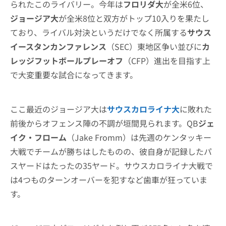
られたこのライバリー。今年は
フロリダ大
が全米6位、
ジョージア大
が全米8位と双方がトップ10入りを果たし
ており、ライバル対決というだけでなく所属する
サウス
イースタンカンファレンス
（SEC）東地区争い並びに
カ
レッジフットボールプレーオフ
（CFP）進出を目指す上
で大変重要な試合になってきます。
ここ最近のジョージア大は
サウスカロライナ大
に敗れた
前後からオフェンス陣の不調が垣間見られます。QB
ジェ
イク・フローム
（Jake Fromm）は先週のケンタッキー
大戦でチームが勝ちはしたものの、彼自身が記録したパ
スヤードはたったの35ヤード。サウスカロライナ大戦で
は4つものターンオーバーを犯すなど歯車が狂っていま
す。