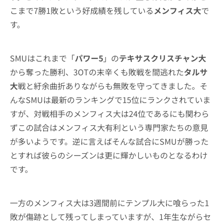
こまで7勝1敗という好成績を残している
メンフィス大
で
す。
SMUはこれまで「
パワー5
」の
テキサスクリスチャン大
から奪った勝利、3OTの末辛くも敗戦を間逃れた
タルサ
大
戦と紆余曲折ありながらも無敗を守ってきました。そ
んなSMUは最新のランキングで15位にランクされていま
すが、対戦相手のメンフィス大は24位であるにも関わら
ずこの試合はメンフィス大有利という専門家たちの意見
が多いようです。逆に言えばそんな試合にSMUが勝った
とすれば彼らのシーズンは更に輝かしいものとなるわけ
です。
一方のメンフィス大は3週間前にテンプル大に喰らった1
敗が傷跡として残ってしまっていますが、1年生ながらセ