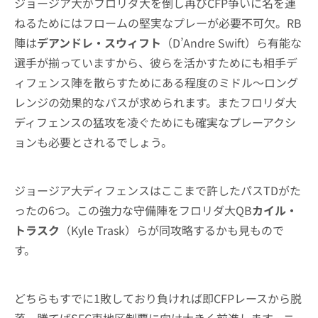
ジョージア大がフロリダ大を倒し再びCFP争いに名を連
ねるためにはフロームの堅実なプレーが必要不可欠。RB
陣は
デアンドレ・スウィフト
（D’Andre Swift）ら有能な
選手が揃っていますから、彼らを活かすためにも相手デ
ィフェンス陣を散らすためにある程度のミドル〜ロング
レンジの効果的なパスが求められます。またフロリダ大
ディフェンスの猛攻を凌ぐためにも確実なプレーアクシ
ョンも必要とされるでしょう。
ジョージア大ディフェンスはここまで許したパスTDがた
ったの6つ。この強力な守備陣をフロリダ大QB
カイル・
トラスク
（Kyle Trask）らが同攻略するかも見もので
す。
どちらもすでに1敗しており負ければ即CFPレースから脱
落。勝てばSEC東地区制覇に向け大きく前進します。ニ