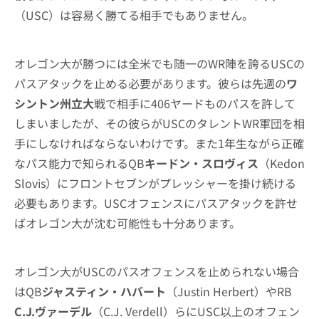
（USC）は容易く勝てる相手でもありません。
オレゴン大が勝つには全米でも随一のWR陣を誇るUSCの
パスアタックを止める必要があります。彼らは先週の
ワ
シントン州立大
戦で相手に406ヤードものパスを許して
しまいましたが、その彼らがUSCのタレントWR軍団を相
手にしなければならないわけです。また1年生ながら正確
なパス能力で知られるQB
キードン・スロヴィス
（Kedon
Slovis）にフロントセブンがプレッシャーを掛け続ける
必要もあります。USCオフェンスにパスアタックを許せ
ばオレゴン大が沈む可能性も十分あります。
オレゴン大がUSCのパスオフェンスを止められない場合
はQB
ジャスティン・ハバート
（Justin Herbert）やRB
C.J.ヴァーデル
（C.J. Verdell）らにUSC以上のオフェン