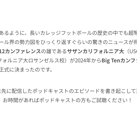
あるように、長いカレッジフットボールの歴史の中でも超
ール界の勢力図をひっくり返すぐらいの驚きのニュースが
c-12カンファレンス
の雄である
サザンカリフォルニア大
（US
フォルニア大ロサンゼルス校）が2024年から
Big Tenカン
正式に決まったのです。
は先に配信したポッドキャストのエピソードを書き起こして
。お時間があればポッドキャストの方もご試聴ください！