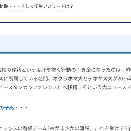
動機・・・そして学生アスリートは？
2校の移籍という度肝を抜く行動の引き金になったのは、昨
ス
に所属している名門、
オクラホマ大
と
テキサス大
が202
イースタンカンファレンス）へ移籍するという大ニュース
の予感・・・
ンファレンスの看板チーム2校がまさかの離脱。これを受けてBig