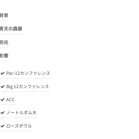
背景
青天の霹靂
前兆
影響
Pac-12カンファレンス
Big 12カンファレンス
ACC
ノートルダム大
ローズボウル