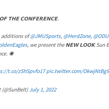
𝗢𝗙 𝗧𝗛𝗘 𝗖𝗢𝗡𝗙𝗘𝗥𝗘𝗡𝗖𝗘.
 additions of
@JMUSports
,
@HerdZone
,
@ODUS
ldenEagles
, we present the 𝗡𝗘𝗪 𝗟𝗢𝗢𝗞 Sun B
ce. ☀️
s://t.co/zShSpvfo17
pic.twitter.com/OkwjNtBg
t (@SunBelt)
July 1, 2022