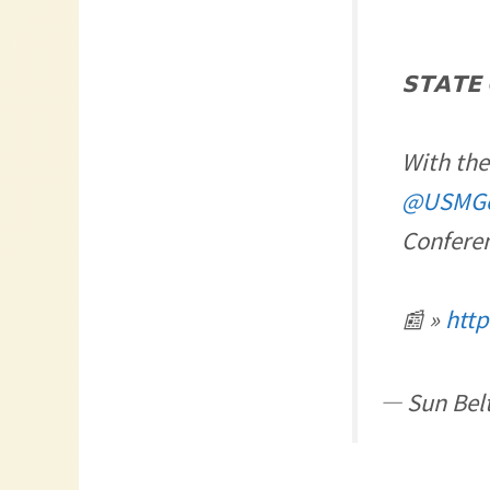
𝗦𝗧𝗔𝗧𝗘 
With the
@USMGo
Conferen
📰 »
http
— Sun Bel