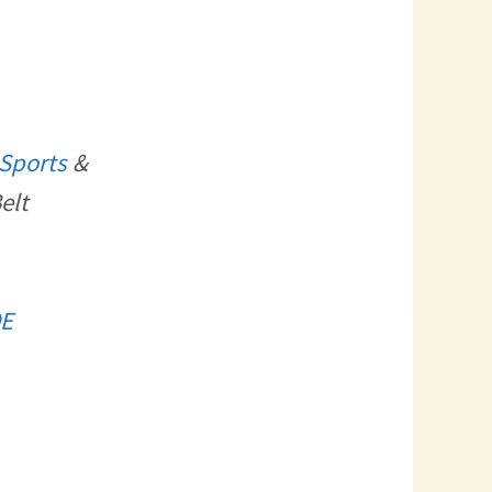
ports
&
elt
9E