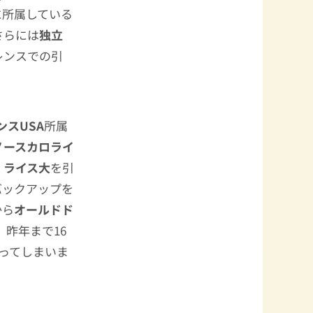
に所属している
さらには
独立
レンスでの引
ンスUSA
所属
ノースカロライ
、
ライス大
を引
バックアップを
から
オールドド
。昨年まで16
ってしまいま