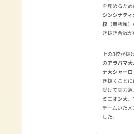
を埋めるため
シンシナティ
校
（無所属）
き抜き合戦が
上の3校が抜
の
アラバマ大
ナ大シャーロ
き抜くことに
受けて実力急
ミニオン大
、
チームいたメ
した。