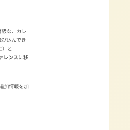
弩級な、カレ
飛び込んでき
C）と
ファレンス
に移
追加情報を加