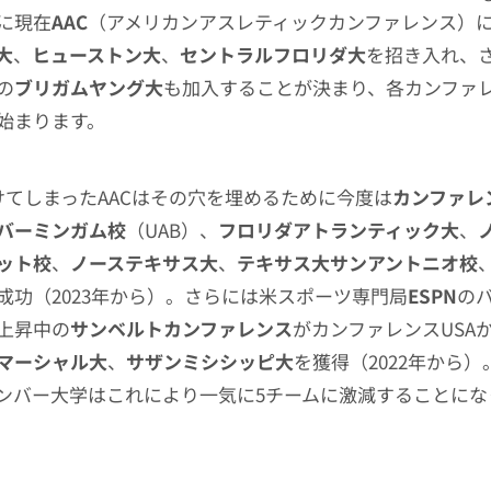
に現在
AAC
（アメリカンアスレティックカンファレンス）
大
、
ヒューストン大
、
セントラルフロリダ大
を招き入れ、
の
ブリガムヤング大
も加入することが決まり、各カンファ
始まります。
けてしまったAACはその穴を埋めるために今度は
カンファレ
バーミンガム校
（UAB）、
フロリダアトランティック大
、
ット校
、
ノーステキサス大
、
テキサス大サンアントニオ校
成功（2023年から）。さらには米スポーツ専門局
ESPN
の
上昇中の
サンベルトカンファレンス
がカンファレンスUSA
マーシャル大
、
サザンミシシッピ大
を獲得（2022年から）
ンバー大学はこれにより一気に5チームに激減することにな