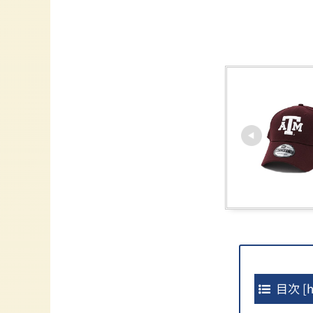
目次
[
h