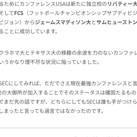
るためにカンファレンスUSAは新たに独立校の
リバティー
そして
FCS
（フットボールチャンピオンシップサブディビジョ
ビジョン）から
ジェームスマディソン大
と
サムヒュースト
ることに成功しています。
クラホマ大とテキサス大の移籍の余波を力のないカンファレ
いうかなり理不尽な状況に陥っていました。
SECにしてみれば、ただでさえ現在最強カンファレンスと
校の大御所が加入することでそのステータスは確固たるものに
でまだ先の話ですが、どちらにしてもSECは誰も手がつけ
しまったと言っても過言ではなかったのです。