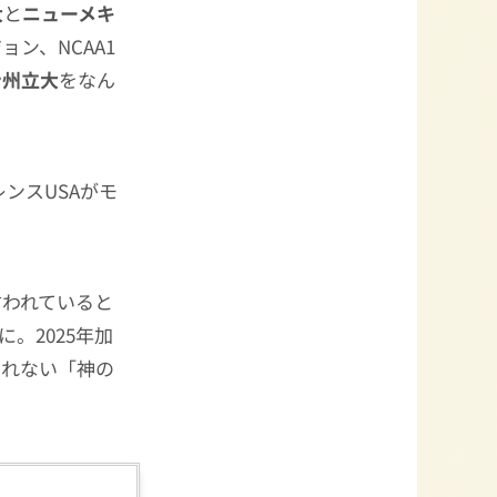
大
と
ニューメキ
ン、NCAA1
ン州立大
をなん
ンスUSAがモ
言われていると
。2025年加
られない「神の