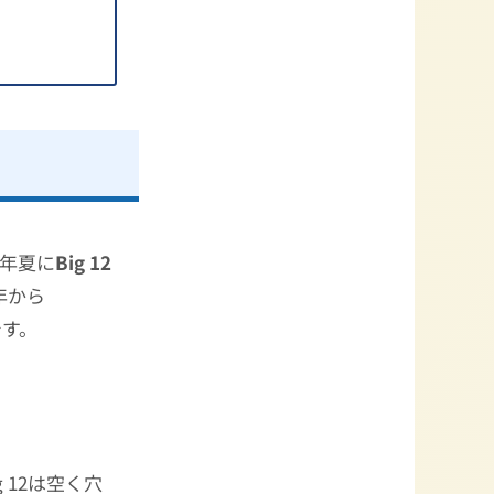
年夏に
Big 12
5年から
です。
 12は空く穴