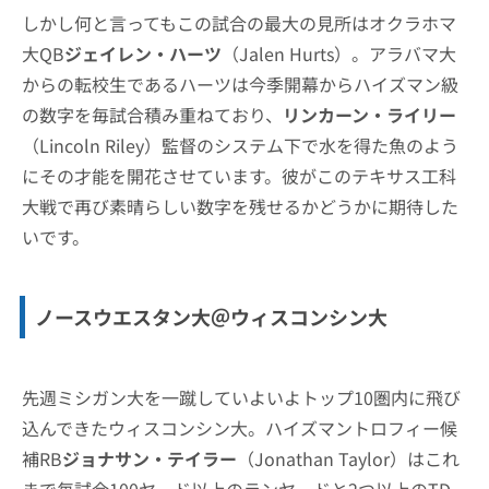
しかし何と言ってもこの試合の最大の見所はオクラホマ
大QB
ジェイレン・ハーツ
（Jalen Hurts）。アラバマ大
からの転校生であるハーツは今季開幕からハイズマン級
の数字を毎試合積み重ねており、
リンカーン・ライリー
（Lincoln Riley）監督のシステム下で水を得た魚のよう
にその才能を開花させています。彼がこのテキサス工科
大戦で再び素晴らしい数字を残せるかどうかに期待した
いです。
ノースウエスタン大＠ウィスコンシン大
先週ミシガン大を一蹴していよいよトップ10圏内に飛び
込んできたウィスコンシン大。ハイズマントロフィー候
補RB
ジョナサン・テイラー
（Jonathan Taylor）はこれ