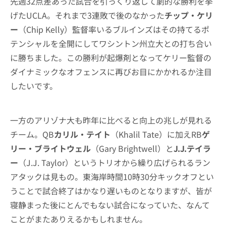
先週32点差あった試合を引っくり返して劇的な勝利を挙
げたUCLA。それまで3連敗で後のなかった
チップ・ケリ
ー
（Chip Kelly）監督率いるブルインズはその持てるポ
テンシャルを全開にしてワシントン州立大との打ち合い
に勝ちました。この勝利が起爆剤となってケリー監督の
ダイナミックなオフェンスに再びお目にかかれるか注目
したいです。
一方のアリゾナ大も昨年に比べると向上の兆しが見れる
チーム。QB
カリル・テイト
（Khalil Tate）に加えRB
ゲ
リー・ブライトウェル
（Gary Brightwell）と
J.J.テイラ
ー
（J.J. Taylor）というトリオから繰り広げられるラン
アタックは見もの。東海岸時間10時30分キックオフとい
うことで試合終了はかなり遅いものとなりますが、皆が
寝静まった後にとんでもない試合になっていた、なんて
ことがまたありえるかもしれません。