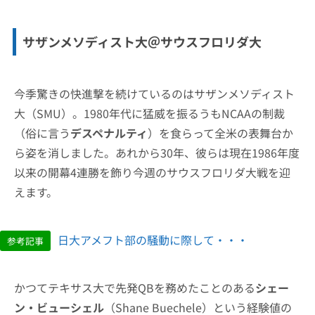
サザンメソディスト大＠サウスフロリダ大
今季驚きの快進撃を続けているのはサザンメソディスト
大（SMU）。1980年代に猛威を振るうもNCAAの制裁
（俗に言う
デスペナルティ
）を食らって全米の表舞台か
ら姿を消しました。あれから30年、彼らは現在1986年度
以来の開幕4連勝を飾り今週のサウスフロリダ大戦を迎
えます。
日大アメフト部の騒動に際して・・・
参考記事
かつてテキサス大で先発QBを務めたことのある
シェー
ン・ビューシェル
（Shane Buechele）という経験値の