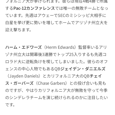
フォルニア大が挙げられます。彼らは現在4戦4勝で所属
する
Pac-12カンファレンス
では唯一の無敗チームとなっ
ています。先週はアウェーでSECのミシシッピ大相手に
白星を挙げ更に勢いを増してホームでアリゾナ州立大を
迎え撃ちます。
ハーム・エドワーズ
（Herm Edwards）監督率いるアリ
ゾナ州立大は開幕後3連勝でトップ25入りするも先週コ
ロラド大に逆転負けを喫してしまいました。彼らのオフ
ェンスの中心人物でもあるQB
ジェイデン・ダニエルズ
（Jayden Daniels）とカリフォルニア大のQB
チェイ
ス・ガーバーズ
（Chase Garbers）との投げ合いも見も
のですが、やはりカリフォルニア大が無敗を守って今季
のシンデレラチームを演じ続けられるのかに注目したい
です。