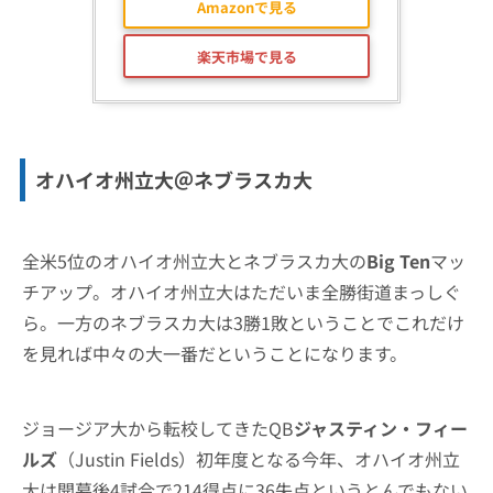
Amazonで見る
楽天市場で見る
オハイオ州立大＠ネブラスカ大
全米5位のオハイオ州立大とネブラスカ大の
Big Ten
マッ
チアップ。オハイオ州立大はただいま全勝街道まっしぐ
ら。一方のネブラスカ大は3勝1敗ということでこれだけ
を見れば中々の大一番だということになります。
ジョージア大から転校してきたQB
ジャスティン・フィー
ルズ
（Justin Fields）初年度となる今年、オハイオ州立
大は開幕後4試合で214得点に36失点というとんでもない