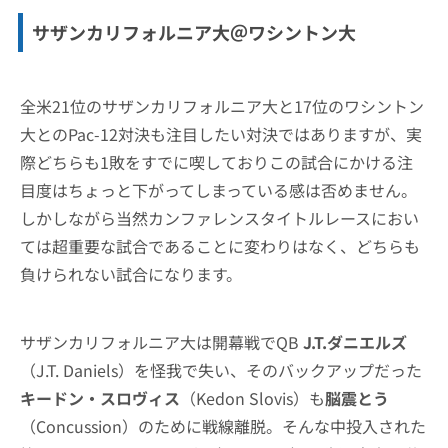
サザンカリフォルニア大＠ワシントン大
全米21位のサザンカリフォルニア大と17位のワシントン
大とのPac-12対決も注目したい対決ではありますが、実
際どちらも1敗をすでに喫しておりこの試合にかける注
目度はちょっと下がってしまっている感は否めません。
しかしながら当然カンファレンスタイトルレースにおい
ては超重要な試合であることに変わりはなく、どちらも
負けられない試合になります。
サザンカリフォルニア大は開幕戦でQB
J.T.ダニエルズ
（J.T. Daniels）を怪我で失い、そのバックアップだった
キードン・スロヴィス
（Kedon Slovis）も
脳震とう
（Concussion）のために戦線離脱。そんな中投入された