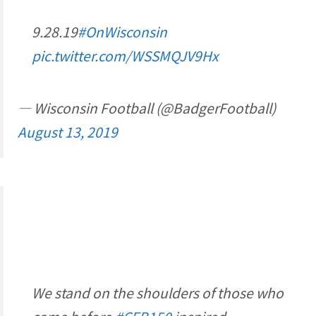
9.28.19
#OnWisconsin
pic.twitter.com/WSSMQJV9Hx
— Wisconsin Football (@BadgerFootball)
August 13, 2019
We stand on the shoulders of those who