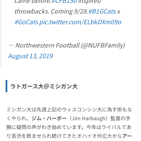
came before.
#CFB150
inspired
throwbacks. Coming 9/28.
#B1GCats
x
#GoCats
pic.twitter.com/ELbkDXm09o
— Northwestern Football (@NUFBFamily)
August 13, 2019
ラトガース大＠ミシガン大
ミシガン大は先週上記のウィスコンシン大に為す術もな
くやられ、
ジム・ハーボー
（Jim Harbaugh）監督の手
腕に疑問の声がわき始めています。今年はライバルであ
り苦渋を飲ませられ続けてきたオハイオ州立大から
アー