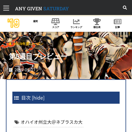
ANY GIVEN
SATURDAY
'19
週間
スコア
ランキング
順位表
記事
2019年度シーズン
第5週目プレビュー
2019-09-27
目次
[
hide
]
オハイオ州立大＠ネブラスカ大