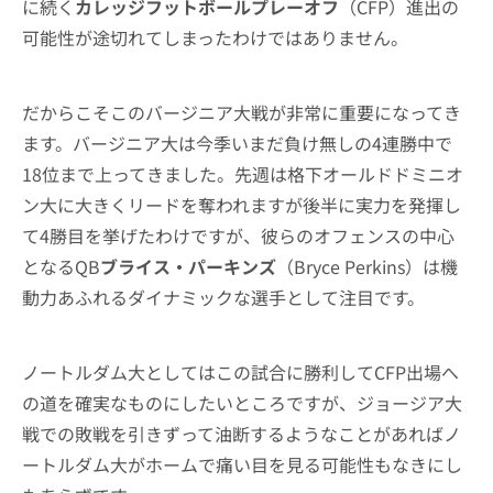
に続く
カレッジフットボールプレーオフ
（CFP）進出の
可能性が途切れてしまったわけではありません。
だからこそこのバージニア大戦が非常に重要になってき
ます。バージニア大は今季いまだ負け無しの4連勝中で
18位まで上ってきました。先週は格下オールドドミニオ
ン大に大きくリードを奪われますが後半に実力を発揮し
て4勝目を挙げたわけですが、彼らのオフェンスの中心
となるQB
ブライス・パーキンズ
（Bryce Perkins）は機
動力あふれるダイナミックな選手として注目です。
ノートルダム大としてはこの試合に勝利してCFP出場へ
の道を確実なものにしたいところですが、ジョージア大
戦での敗戦を引きずって油断するようなことがあればノ
ートルダム大がホームで痛い目を見る可能性もなきにし