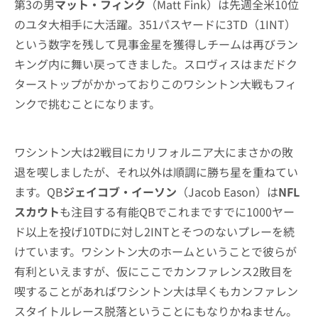
第3の男
マット・フィンク
（Matt Fink）は先週全米10位
のユタ大相手に大活躍。351パスヤードに3TD（1INT）
という数字を残して見事金星を獲得しチームは再びラン
キング内に舞い戻ってきました。スロヴィスはまだドク
ターストップがかかっておりこのワシントン大戦もフィ
ンクで挑むことになります。
ワシントン大は2戦目にカリフォルニア大にまさかの敗
退を喫しましたが、それ以外は順調に勝ち星を重ねてい
ます。QB
ジェイコブ・イーソン
（Jacob Eason）は
NFL
スカウト
も注目する有能QBでこれまですでに1000ヤー
ド以上を投げ10TDに対し2INTとそつのないプレーを続
けています。ワシントン大のホームということで彼らが
有利といえますが、仮にここでカンファレンス2敗目を
喫することがあればワシントン大は早くもカンファレン
スタイトルレース脱落ということにもなりかねません。