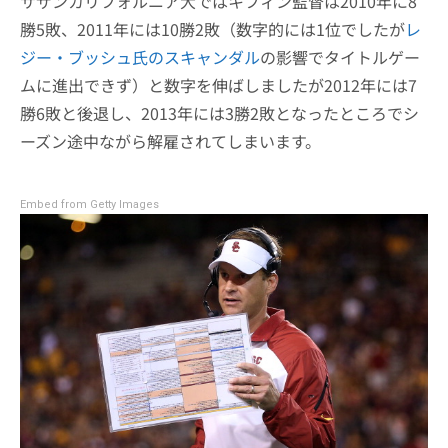
サザンカリフォルニア大ではキフィン監督は2010年に8
勝5敗、2011年には10勝2敗（数字的には1位でしたが
レ
ジー・ブッシュ氏のスキャンダル
の影響でタイトルゲー
ムに進出できず）と数字を伸ばしましたが2012年には7
勝6敗と後退し、2013年には3勝2敗となったところでシ
ーズン途中ながら解雇されてしまいます。
Embed from Getty Images