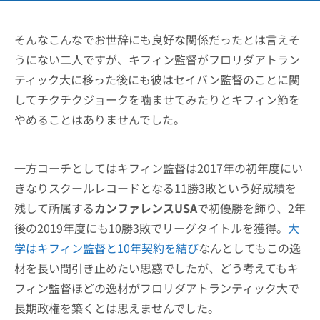
そんなこんなでお世辞にも良好な関係だったとは言えそ
うにない二人ですが、キフィン監督がフロリダアトラン
ティック大に移った後にも彼はセイバン監督のことに関
してチクチクジョークを噛ませてみたりとキフィン節を
やめることはありませんでした。
一方コーチとしてはキフィン監督は2017年の初年度にい
きなりスクールレコードとなる11勝3敗という好成績を
残して所属する
カンファレンスUSA
で初優勝を飾り、2年
後の2019年度にも10勝3敗でリーグタイトルを獲得。
大
学はキフィン監督と10年契約を結び
なんとしてもこの逸
材を長い間引き止めたい思惑でしたが、どう考えてもキ
フィン監督ほどの逸材がフロリダアトランティック大で
長期政権を築くとは思えませんでした。