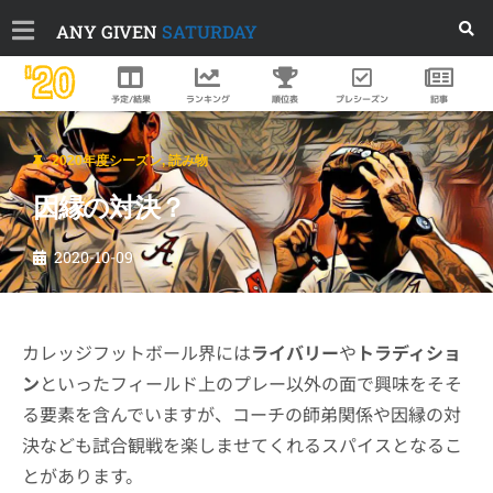
ANY GIVEN
SATURDAY
'20
順位表
プレシーズン
予定/結果
ランキング
記事
2020年度シーズン
,
読み物
因縁の対決？
2020-10-09
カレッジフットボール界には
ライバリー
や
トラディショ
ン
といったフィールド上のプレー以外の面で興味をそそ
る要素を含んでいますが、コーチの師弟関係や因縁の対
決なども試合観戦を楽しませてくれるスパイスとなるこ
とがあります。