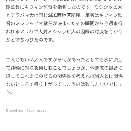
期監督にキフィン監督を指名したのです。ミシシッピ大
とアラバマ大は同じ
SEC西地区
所属。筆者はキフィン監
督のミシシッピ大就任が決まったその瞬間から今週末行
われるアラバマ大対ミシシッピ大の因縁の対決を今か今
かと待ちわびたのです。
二人ともいい大人ですから何があったとしても水に流し
て純粋に対決を楽しむことでしょうが、今週末の試合に
際してこれまでの彼らの関係性を考えれば当人とは関係
ないところで盛り上がってしまうのは致し方ないでしょ
う。
Embed from Getty Images