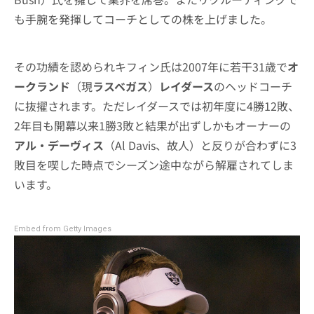
も手腕を発揮してコーチとしての株を上げました。
その功績を認められキフィン氏は2007年に若干31歳で
オ
ークランド
（現
ラスベガス
）
レイダース
のヘッドコーチ
に抜擢されます。ただレイダースでは初年度に4勝12敗、
2年目も開幕以来1勝3敗と結果が出ずしかもオーナーの
アル・デーヴィス
（Al Davis、故人）と反りが合わずに3
敗目を喫した時点でシーズン途中ながら解雇されてしま
います。
Embed from Getty Images