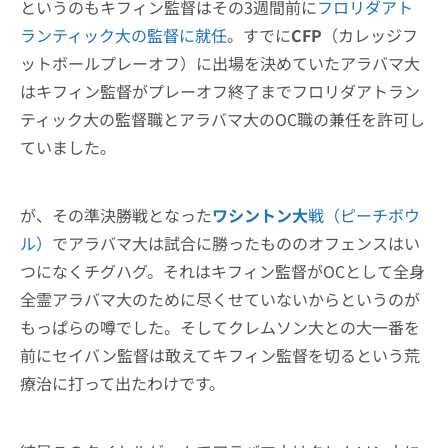
というのもキフィン監督はその3週間前に
フロリダアト
ランティック大の監督に就任
。すでに
CFP
（カレッジフ
ットボールプレーオフ）に出場を決めていたアラバマ大
はキフィン監督がプレーオフ終了までフロリダアトラン
ティック大の監督職とアラバマ大のOC職の兼任を許可し
ていました。
が、その準決勝戦となった
ワシントン大
戦（ピーチボウ
ル）
でアラバマ大は試合に勝ったもののオフェンスはい
つになくチグハグ。それはキフィン監督がOCとして全身
全霊アラバマ大のために尽くせていないからというのが
もっぱらの噂でした。そしてクレムソン大との大一番を
前にセイバン監督は敢えてキフィン監督を切るという荒
療治に打って出たわけです。