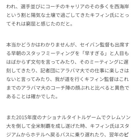
われ、選手並びにコーチのキャリアのその多くを西海岸
という割と陽気な土壌で過ごしてきたキフィン氏にとっ
てそれは窮屈と感じたのだと。
本当かどうかはわかりませんが、セイバン監督も出席す
る早朝のスタッフミーティングを「早すぎる」と人目も
はばからず文句を言ってみたり、そのミーティングに遅
刻してきたり、記者団にアラバマ大での仕事に楽しさは
ないと言ってみたり、我が道を行くキフィン監督はこれ
までのアラバマ大のコーチ陣の顔ぶれと比べると異色で
あることは確かでした。
また2015年度のナショナルタイトルゲームでクレムソン
大を倒して全米制覇を成し遂げた時、キフィン氏はスタ
ジアムからホテルへ戻るバスに乗り遅れたり、翌年の
ピ