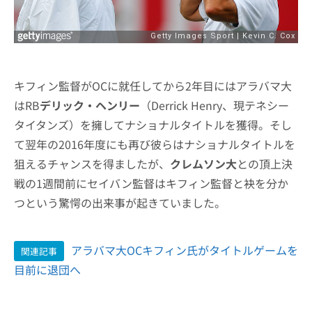
キフィン監督がOCに就任してから2年目にはアラバマ大
はRB
デリック・ヘンリー
（Derrick Henry、現テネシー
タイタンズ）を擁してナショナルタイトルを獲得。そし
て翌年の2016年度にも再び彼らはナショナルタイトルを
狙えるチャンスを得ましたが、
クレムソン大
との頂上決
戦の1週間前にセイバン監督はキフィン監督と袂を分か
つという驚愕の出来事が起きていました。
アラバマ大OCキフィン氏がタイトルゲームを
関連記事
目前に退団へ