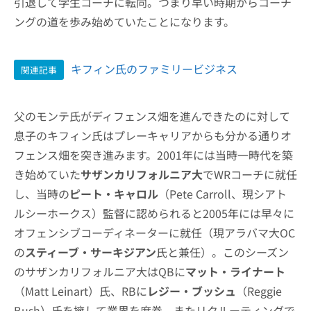
引退して学生コーチに転向。つまり早い時期からコーチ
ングの道を歩み始めていたことになります。
キフィン氏のファミリービジネス
関連記事
父のモンテ氏がディフェンス畑を進んできたのに対して
息子のキフィン氏はプレーキャリアからも分かる通りオ
フェンス畑を突き進みます。2001年には当時一時代を築
き始めていた
サザンカリフォルニア大
でWRコーチに就任
し、当時の
ピート・キャロル
（Pete Carroll、現シアト
ルシーホークス）監督に認められると2005年には早々に
オフェンシブコーディネーターに就任（現アラバマ大OC
の
スティーブ・サーキジアン
氏と兼任）。このシーズン
のサザンカリフォルニア大はQBに
マット・ライナート
（Matt Leinart）氏、RBに
レジー・ブッシュ
（Reggie
Bush）氏を擁して業界を席巻。またリクルーティングで