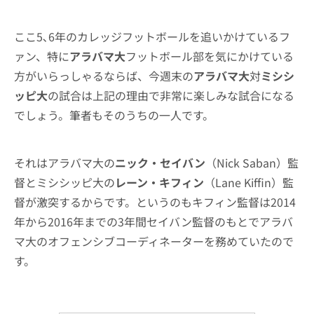
ここ5､6年のカレッジフットボールを追いかけているフ
ァン、特に
アラバマ大
フットボール部を気にかけている
方がいらっしゃるならば、今週末の
アラバマ大
対
ミシシ
ッピ大
の試合は上記の理由で非常に楽しみな試合になる
でしょう。筆者もそのうちの一人です。
それはアラバマ大の
ニック・セイバン
（Nick Saban）監
督とミシシッピ大の
レーン・キフィン
（Lane Kiffin）監
督が激突するからです。というのもキフィン監督は2014
年から2016年までの3年間セイバン監督のもとでアラバ
マ大のオフェンシブコーディネーターを務めていたので
す。