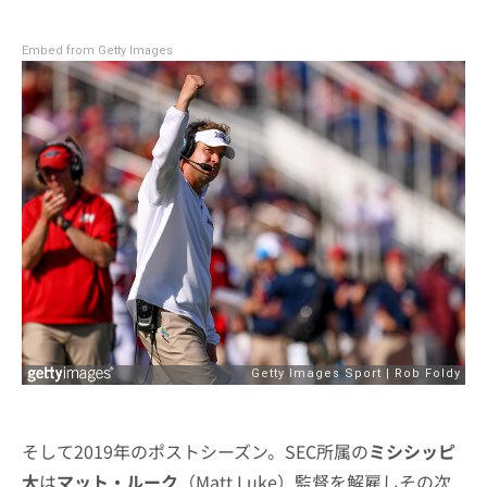
Embed from Getty Images
そして2019年のポストシーズン。SEC所属の
ミシシッピ
大
は
マット・ルーク
（Matt Luke）監督を解雇しその次