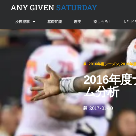
ANY GIVEN
SATURDAY
投稿記事
基礎知識
歴史
楽しもう！
NFL
2016年度シーズン
,
2016年度ボウルゲーム
2016年度ナショナルチャンピオンシップゲ
2016年度シーズン
,
2016
2016
ム分析
2017-01-10