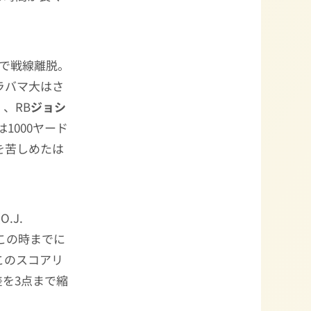
我で戦線離脱。
ラバマ大はさ
s）、RB
ジョシ
は1000ヤード
を苦しめたは
O.J.
、この時までに
このスコアリ
差を3点まで縮