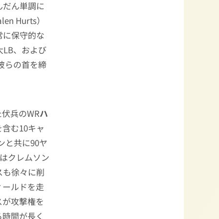
んだん単調に
len Hurts）
常に保守的な
LB、および
彼らの首を締
伏兵のWR
ハ
Dを含む10キャ
ンと共に90ヤ
半はクレムソン
スも徐々に削
ィールドを走
スが攻撃権を
る時間が長く