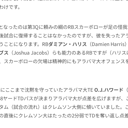
わけです。
となったのは第3Qに頼みの綱のRBスカーボローが足の怪
後試合に復帰することはなかったのですが、彼を失ったア
うことになります。RB
ダミアン・ハリス
（Damien Harri
ブス
（Joshua Jacobs）らも能力のあるRBですが（ハリス
、スカーボローの欠場は精神的にもアラバマ大オフェンス
際にここまで沈黙を守っていたアラバマ大TE
O.J.ハワード
（
）の68ヤードTDパスが決まりアラバマ大が点差を広げますが
タム（試合の流れ）はクレムソン大側に傾いていました。
の直後にクレムソン大はたったの2分弱でTDを奪い返し点