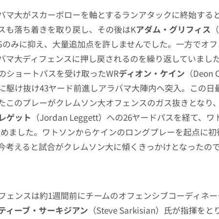
バマ大がスカーボローを軸とするランアタックに終始する
スも落ち着きを取り戻し、その後はK
アダム・グリフィス
（
h）のFGのみに抑え、大量追加点を許しませんでした。一方でオ
バマ大ディフェンスに押し戻されるのを繰り返していました
のショートパスを受け取ったWR
ディオン・ケイン
（Deon
に駆け抜け43ヤード前進しアラバマ大陣内へ突入。この日
たこのプレーがクレムソン大オフェンスのガス抜きとなり、
レゲット
（Jordan Leggett）への26ヤードパスを経て、
決めました。ワトソンからケインのロングプレーを起点に初
今考えると試合がクレムソン大に傾くきっかけとなったの
フェンスは約1週間前にチームのオフェンシブコーディネー
ティーブ・サーキジアン
（Steve Sarkisian）氏が指揮