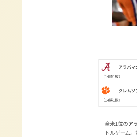
アラバマ
（14勝1敗）
クレムソ
（14勝1敗）
全米1位の
ア
トルゲーム。