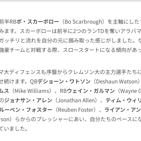
前半RB
ボ・スカーボロー
（Bo Scarbrough）を主軸に
みます。スカーボローは前半に2つのランTDを奪いアラバ
ガッチリと流れを自分の元に掴み取った感じがしました。
強豪チームと対戦する際、スロースタートになる傾向があ
マ大ディフェンスも序盤からクレムソン大の主力選手たち
せ続けます。QB
デショーン・ワトソン
（Deshaun Watso
ムス
（Mike Williams）、RB
ウェイン・ガルマン
（Wayne 
の
ジョナサン・アレン
（Jonathan Allen）、
ティム・ウィ
ルーベン・フォスター
（Reuben Foster）、
ライアン・ア
nderson）らからのプレッシャーにあい、自分たちのペース
ていました。