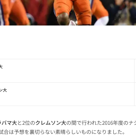
大
ン大
ラバマ大
と2位の
クレムソン大
の間で行われた2016年度の
試合は予想を裏切らない素晴らしいものになりました。