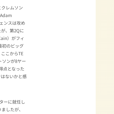
とクレムソン
Adam
フェンスは攻め
が、第2Qに
 Cain）がフィ
最初のビッグ
ここからTE
ワトソンが8ヤー
得点となった
ではないかと感
ターに就任し
をとりましたが、