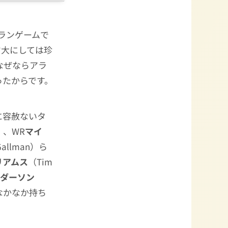
したランゲームで
マ大にしては珍
なぜならアラ
ったからです。
に容赦ないタ
n）、WR
マイ
Gallman）ら
リアムス
（Tim
ンダーソン
になかなか持ち