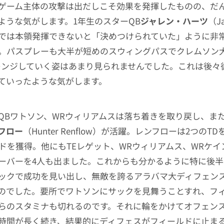
ゲーム主体の攻撃は出だしこそ効果を発揮したものの、だ
ような気がします。1年生のスターQB
ジャレン・ハーツ
（Ja
では本領発揮できないと「決めつけられていた」ように非
。パスプレーも大半が短めのスウィングパスでクレムソン大
レンジしていく姿はあまり見られませんでした。これは後々
ていったような気がします。
QBワトソン、WRウィリアムスは落ち着きを取り戻し、また
フロー
（Hunter Renflow）が活躍。レンフローは2つのT
ードを獲得。他にもTEレゲット、WRウィリアムス、WRケイ
ーバーを4人も出ました。これからも分かるように特に後
ックで成功を見い出し、無敵を誇るアラバマ大ディフェン
のでした。要所でワトソンにサックを見舞うことすれ、フ
らのスタミナも切れるのです。それに輪をかけてオフェン
時間が長く続き、結果的にディフェスがフィールドに止ま