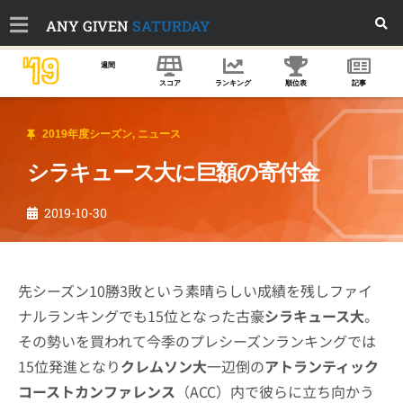
ANY GIVEN
SATURDAY
'19
週間
スコア
ランキング
順位表
記事
2019年度シーズン
,
ニュース
シラキュース大に巨額の寄付金
2019-10-30
先シーズン10勝3敗という素晴らしい成績を残しファイ
ナルランキングでも15位となった古豪
シラキュース大
。
その勢いを買われて今季のプレシーズンランキングでは
15位発進となり
クレムソン大
一辺倒の
アトランティック
コーストカンファレンス
（ACC）内で彼らに立ち向かう