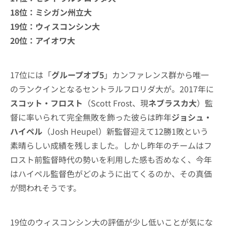
18位：ミシガン州立大
19位：ウィスコンシン大
20位：アイオワ大
17位には「
グループオブ5
」カンファレンス群から唯一
のランクインとなるセントラルフロリダ大が。2017年に
スコット・フロスト
（Scott Frost、現
ネブラスカ大
）監
督に率いられて完全無敗を飾った彼らは昨年
ジョシュ・
ハイペル
（Josh Heupel）新監督迎えて12勝1敗という
素晴らしい成績を残しました。しかし昨年のチームはフ
ロスト前監督時代の勢いを利用した感も否めなく、今年
はハイペル監督色がどのように出てくるのか、その真価
が問われそうです。
19位のウィスコンシン大の評価が少し低いことが気にな