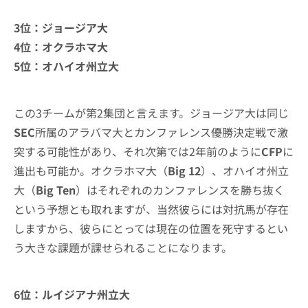
3位：ジョージア大
4位：オクラホマ大
5位：オハイオ州立大
この3チームが第2集団と言えます。ジョージア大は同じ
SEC
所属のアラバマ大とカンファレンス優勝決定戦で激
突する可能性があり、それ次第では2年前のように
CFP
に
進出も可能か。オクラホマ大（
Big 12
）、オハイオ州立
大（
Big Ten
）はそれぞれのカンファレンスを勝ち抜く
という予想とも取れますが、当然彼らには対抗馬が存在
しますから、彼らにとっては現在の位置を死守するとい
う大きな課題が課せられることになります。
6位：ルイジアナ州立大