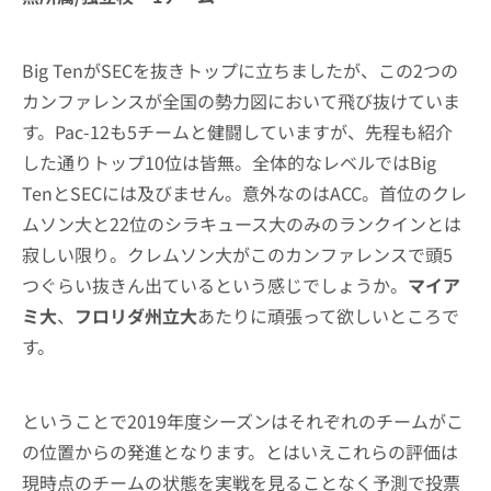
Big TenがSECを抜きトップに立ちましたが、この2つの
カンファレンスが全国の勢力図において飛び抜けていま
す。Pac-12も5チームと健闘していますが、先程も紹介
した通りトップ10位は皆無。全体的なレベルではBig
TenとSECには及びません。意外なのはACC。首位のクレ
ムソン大と22位のシラキュース大のみのランクインとは
寂しい限り。クレムソン大がこのカンファレンスで頭5
つぐらい抜きん出ているという感じでしょうか。
マイア
ミ大
、
フロリダ州立大
あたりに頑張って欲しいところで
す。
ということで2019年度シーズンはそれぞれのチームがこ
の位置からの発進となります。とはいえこれらの評価は
現時点のチームの状態を実戦を見ることなく予測で投票