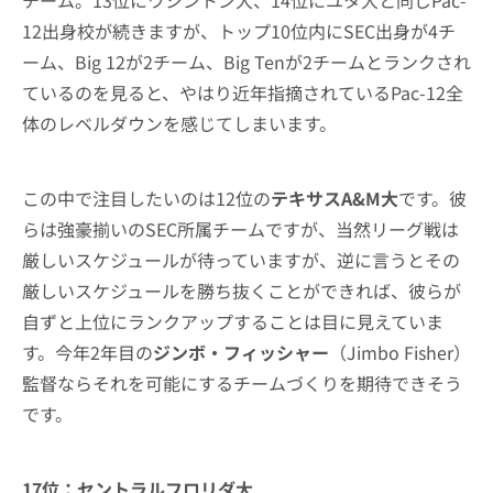
チーム。13位にワシントン大、14位にユタ大と同じPac-
12出身校が続きますが、トップ10位内にSEC出身が4チ
ーム、Big 12が2チーム、Big Tenが2チームとランクされ
ているのを見ると、やはり近年指摘されているPac-12全
体のレベルダウンを感じてしまいます。
この中で注目したいのは12位の
テキサスA&M大
です。彼
らは強豪揃いのSEC所属チームですが、当然リーグ戦は
厳しいスケジュールが待っていますが、逆に言うとその
厳しいスケジュールを勝ち抜くことができれば、彼らが
自ずと上位にランクアップすることは目に見えていま
す。今年2年目の
ジンボ・フィッシャー
（Jimbo Fisher）
監督ならそれを可能にするチームづくりを期待できそう
です。
17位：セントラルフロリダ大