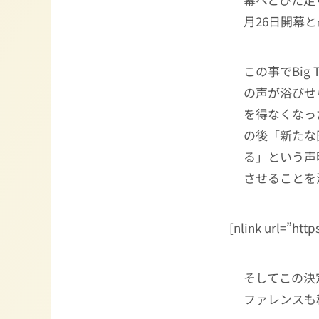
月26日開幕
この事でBi
の声が浴びせ
を得なくなっ
の後「新たな
る」という声明
させること
[nlink url=”http
そしてこの決
ファレンスも