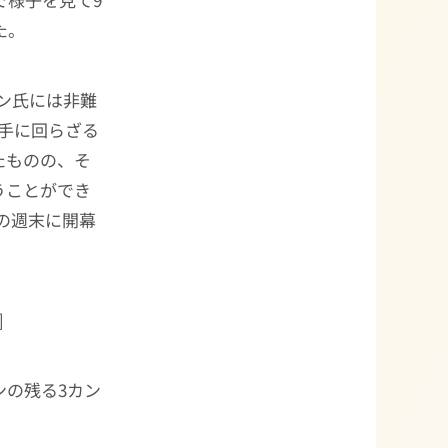
た。
レン氏には非難
後手に回らざる
たものの、そ
うことができ
日の週末に開幕
]
ンの残る3カン