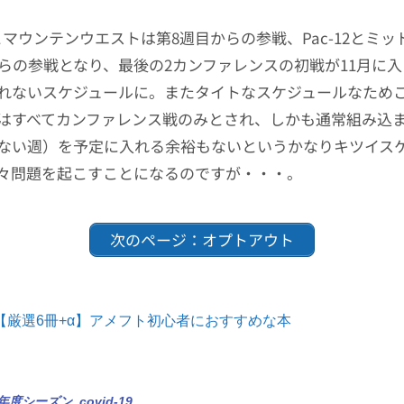
enとマウンテンウエストは第8週目からの参戦、Pac-12とミ
からの参戦となり、最後の2カンファレンスの初戦が11月に
れないスケジュールに。またタイトなスケジュールなためこ
はすべてカンファレンス戦のみとされ、しかも通常組み込
ない週）を予定に入れる余裕もないというかなりキツイス
々問題を起こすことになるのですが・・・。
次のページ：オプトアウト
【厳選6冊+α】アメフト初心者におすすめな本
0年度シーズン
,
covid-19