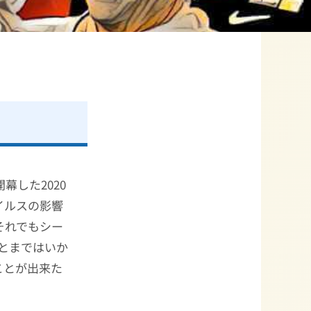
した2020
イルスの影響
それでもシー
転とまではいか
ことが出来た