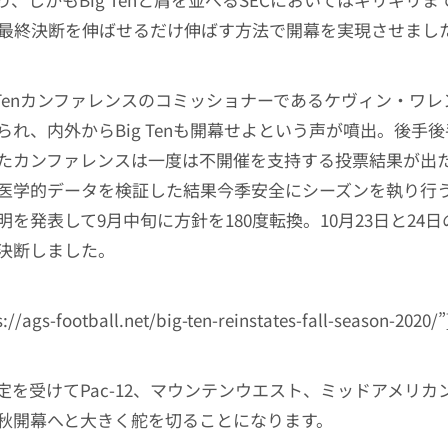
と最終決断を伸ばせるだけ伸ばす方法で開幕を実現させまし
g Tenカンファレンスのコミッショナーであるケヴィン・ワ
られ、内外からBig Tenも開幕せよという声が噴出。後手
たカンファレンスは一度は不開催を支持する投票結果が出
医学的データを検証した結果今季安全にシーズンを執り行
を発表して9月中旬に方針を180度転換。10月23日と24
を決断しました。
s://ags-football.net/big-ten-reinstates-fall-season-2020/”
定を受けてPac-12、マウンテンウエスト、ミッドアメリカ
秋開幕へと大きく舵を切ることになります。