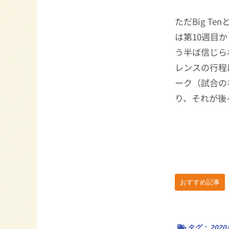
ただBig T
は第10週目
う半ば信じら
レンスの行程
ーク（試合の
り、それが後
おすすめ記事
タグ：
202