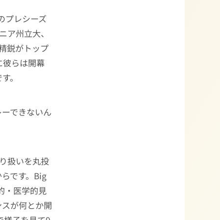
前のプレシーズ
ニア州立大、
精鋭がトップ
に彼らは開幕
です。
レーできないん
取り扱いを丸投
です。Big
学的・医学的見
ンスが何とか開
で様子を見て9