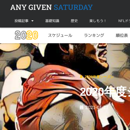
ANY GIVEN
SATURDAY
投稿記事
基礎知識
歴史
楽しもう！
NFL
20
20
スケジュール
ランキング
順位表
2020年度シーズン
2020年度シーズン振り返って・・・
2020年度シーズン
2020
2021-01-27