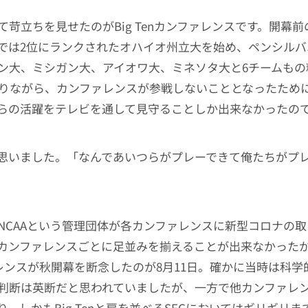
て苛立ちを見せたのがBig Tenカンファレンスです。開幕
では2位にランクされたオハイオ州立大を始め、ペンシルバ
ン大、ミシガン大、アイオワ大、ミネソタ大と6チームもの
入りながら、カンファレンスが参戦しないこととなったため
らの活躍をテレビを通して見守ることしか出来なかったの
思いました。「なんであいつらがプレーできて俺たちがプ
NCAAという管理団体が各カンファレンスに新型コロナの
カンファレンスごとに足並みを揃えることが出来なかったから
ァレンスが秋開幕を断念したのが8月11日。確かに当時は科
判断は英断だと思われていましたが、一方で他カンファレ
、しかもBig Tenと肩を並べるSECにおいてはギリギリま