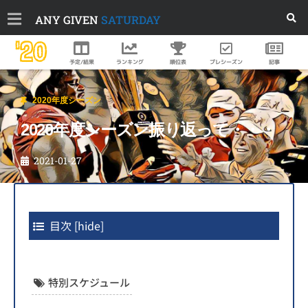
ANY GIVEN
SATURDAY
'20
順位表
プレシーズン
予定/結果
ランキング
記事
2020年度シーズン
2020年度シーズン振り返って・・・
2021-01-27
目次
[
hide
]
特別スケジュール