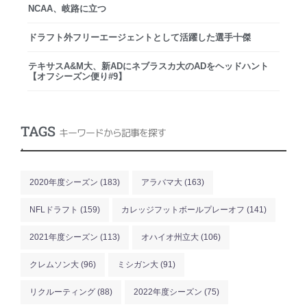
NCAA、岐路に立つ
ドラフト外フリーエージェントとして活躍した選手十傑
テキサスA&M大、新ADにネブラスカ大のADをヘッドハント
【オフシーズン便り#9】
TAGS
キーワードから記事を探す
.
2020年度シーズン
(183)
アラバマ大
(163)
NFLドラフト
(159)
カレッジフットボールプレーオフ
(141)
2021年度シーズン
(113)
オハイオ州立大
(106)
クレムソン大
(96)
ミシガン大
(91)
リクルーティング
(88)
2022年度シーズン
(75)