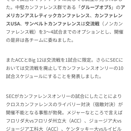
た。中堅カンファレンス群である「
グループオブ5
」の
ア
メリカンアスレティックカンファレンス
、
カンファレン
スUSA
、
サンベルトカンファレンス
は
交流戦
（ノンカン
ファレンス戦）を3〜4試合までのオプションとし、開催
の是非は各チームに委ねました。
またACCとBig 12は交流戦を1試合に限定。さらにSECに
おいては交流戦を廃止してカンファレンスオンリーの10
試合スケジュールにすることを発表しました。
SECがカンファレンスオンリーの試合にしたことにより
クロスカンファレンスのライバリー対決（宿敵対決）が
開催不能となる事態が勃発。メジャーなところで言えば
フロリダ大vsフロリダ州立大（ACC）、ジョージア大vs
ジョージア工科大（ACC）、ケンタッキー大vsルイビル