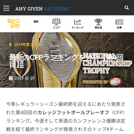
ANY GIVEN
SATURDAY
'19
週間
スコア
ランキング
順位表
記事
2019年度シーズン
最新のCFPランキングを分析【第4回
目】
2019-11-27
今季レギュラーシーズン最終節を迎えるにあたり発表さ
れた第4回目の
カレッジフットボールプレーオフ
（CFP）
ランキング。今週そして来週のカンファレンス優勝決定
戦を経て最終ランキングが発表されそのトップ4チーム