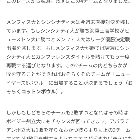
このレースから脱落。残すはこの4チームとなりました。
メンフィス大とシンシナティ大は今週末直接対決を残し
ています。もしシンシナティ大が勝ち海軍士官学校がヒ
ューストン大に勝つとメンフィス大はリーグ優勝決定戦
出場を逃します。もしメンフィス大が勝てば翌週にシン
シナティ大とカンファレンスタイトルを賭けてもう一度
再戦する運びとなります。この2チームの内どちらかが1
敗を守ることができればおそらくそのチームが「ニュー
イヤーズ6ボウル」に出場することが決まるでしょう（お
そらく
コットンボウル
）。
しかしもしどちらのチームも2敗ずつとなればその時は
ボイジー州立大にもチャンスが回ってきます。アパラチ
アン州立大も1敗を守りなおかつ彼らよりも上の3チーム
すべてが2敗目を喫するようなカオスが起きれば彼らにも