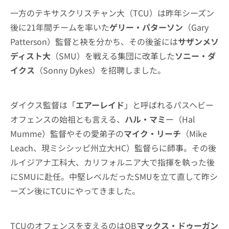
一方のテキサスクリスチャン大（TCU）は昨年シーズン
後に21年間チームを率いた
ゲリー・パターソン
（Gary
Patterson）監督と袂を分かち、その後釜には
サザンメソ
ディスト大
（SMU）を戦える集団に改革した
ソニー・ダ
イクス
（Sonny Dykes）を招聘しました。
ダイクス監督は「
エアーレイド
」と呼ばれるパスヘビー
オフェンスの始祖とも言える、
ハル・マミ
ー（Hal
Mumme）監督やその愛弟子の
マイク・リーチ
（Mike
Leach、現ミシシッピ州立大HC）監督らに師事。その後
ルイジアナ工科大、カリフォルニア大で指揮を執った後
にSMUに赴任。中堅レベルだったSMUを立て直して昨シ
ーズン後にTCUにやってきました。
TCUのオフェンスを支えるのはQB
マックス・ドゥーガン