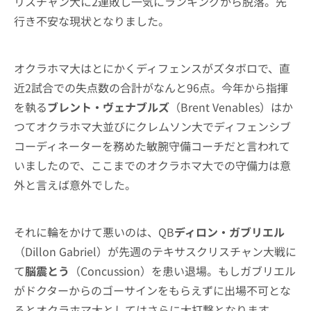
リスチャン大に2連敗し一気にランキングから脱落。先
行き不安な現状となりました。
オクラホマ大はとにかくディフェンスがズタボロで、直
近2試合での失点数の合計がなんと96点。今年から指揮
を執る
ブレント・ヴェナブルズ
（Brent Venables）はか
つてオクラホマ大並びにクレムソン大でディフェンシブ
コーディネーターを務めた敏腕守備コーチだと言われて
いましたので、ここまでのオクラホマ大での守備力は意
外と言えば意外でした。
それに輪をかけて悪いのは、QB
ディロン・ガブリエル
（Dillon Gabriel）が先週のテキサスクリスチャン大戦に
て
脳震とう
（Concussion）を患い退場。もしガブリエル
がドクターからのゴーサインをもらえずに出場不可とな
るとオクラホマ大としてはさらに大打撃となります。