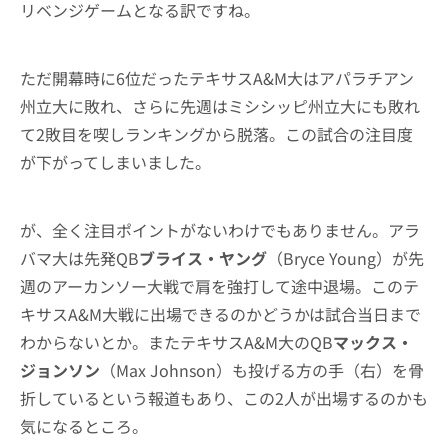
リベンジゲームとなる訳ですね。
ただ開幕時に6位だったテキサスA&M大はアパラチアン
州立大に敗れ、さらに先週はミシシッピ州立大にも敗れ
て2敗目を喫しランキングから脱落。この試合の注目度
が下がってしまいました。
が、全く注目ポイントがないわけでもありません。アラ
バマ大は先発QB
ブライス・ヤング
（Bryce Young）が先
週のアーカンソー大戦で肩を強打して途中退場。このテ
キサスA&M大戦に出場できるのかどうかは試合当日まで
わからないとか。またテキサスA&M大のQB
マックス・
ジョンソン
（Max Johnson）も投げる方の手（右）を骨
折しているという報道もあり、この2人が出場するのかも
気になるところ。