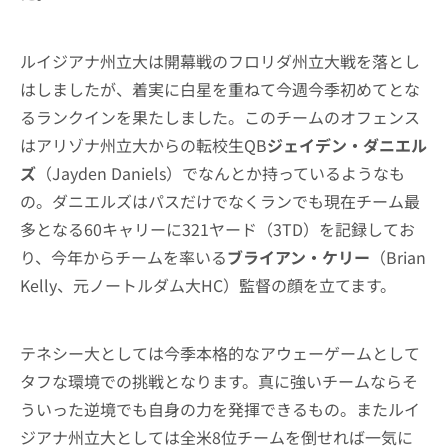
ルイジアナ州立大は開幕戦のフロリダ州立大戦を落とし
はしましたが、着実に白星を重ねて今週今季初めてとな
るランクインを果たしました。このチームのオフェンス
はアリゾナ州立大からの転校生QB
ジェイデン・ダニエル
ズ
（Jayden Daniels）でなんとか持っているようなも
の。ダニエルズはパスだけでなくランでも現在チーム最
多となる60キャリーに321ヤード（3TD）を記録してお
り、今年からチームを率いる
ブライアン・ケリー
（Brian
Kelly、元ノートルダム大HC）監督の顔を立てます。
テネシー大としては今季本格的なアウェーゲームとして
タフな環境での挑戦となります。真に強いチームならそ
ういった逆境でも自身の力を発揮できるもの。またルイ
ジアナ州立大としては全米8位チームを倒せれば一気に