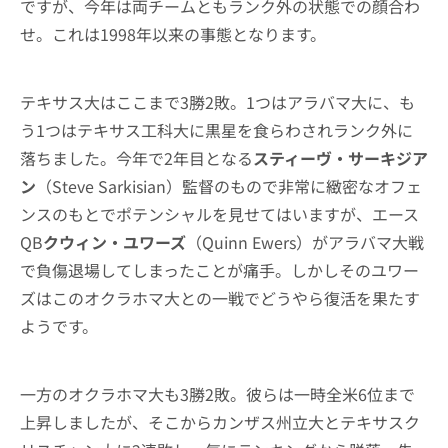
ですが、今年は両チームともランク外の状態での顔合わ
せ。これは1998年以来の事態となります。
テキサス大はここまで3勝2敗。1つはアラバマ大に、も
う1つはテキサス工科大に黒星を食らわされランク外に
落ちました。今年で2年目となる
スティーヴ・サーキジア
ン
（Steve Sarkisian）監督のもので非常に緻密なオフェ
ンスのもとでポテンシャルを見せてはいますが、エース
QB
クウィン・ユワーズ
（Quinn Ewers）がアラバマ大戦
で負傷退場してしまったことが痛手。しかしそのユワー
ズはこのオクラホマ大との一戦でどうやら復活を果たす
ようです。
一方のオクラホマ大も3勝2敗。彼らは一時全米6位まで
上昇しましたが、そこからカンザス州立大とテキサスク