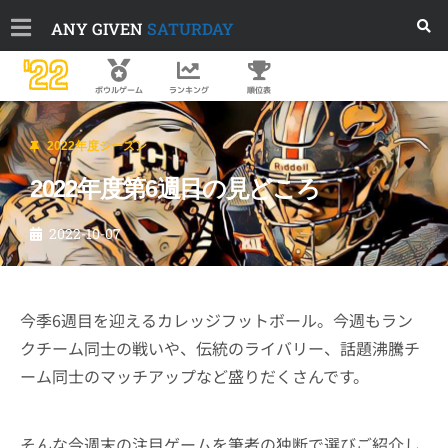
ANY GIVEN
SATURDAY
'22
順位表
ボウルゲーム
ランキング
2022年度シーズン
2022年度第6週目の見どころ
2022-10-07
今季6週目を迎えるカレッジフットボール。今週もラン
クチーム同士の戦いや、伝統のライバリー、話題沸騰チ
ーム同士のマッチアップなど盛りだくさんです。
そんな今週末の注目ゲームを筆者の独断で選びご紹介し