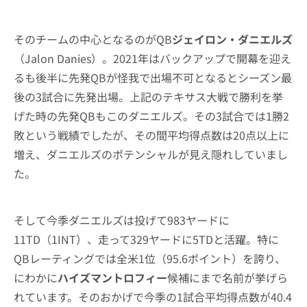
そのチームの中心となるのがQB
ジェイロン・ダニエルズ
（Jalon Danies）。2021年はバックアップで開幕を迎え
るも後半に先発QBが怪我で出場不可となるとシーズン最
後の3試合に先発出場。上記のテキサス大戦で勝利を挙
げた時の先発QBもこのダニエルズ。その3試合では1勝2
敗という戦績でしたが、その間平均得点数は20点以上に
増え、ダニエルズのポテンシャルが見え隠れしていまし
た。
そして今季ダニエルズは投げて983ヤードに
11TD（1INT）、走って329ヤードに5TDと活躍。特に
QBレーティングでは全米1位（95.6ポイント）を誇り、
にわかに
ハイズマントロフィー
候補にまで名前が挙げら
れています。そのおかげで今季の1試合平均得点数が40.4