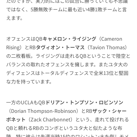
たのですが、実力的にはこの試合に勝っていても不思議
ではなく、5勝無敗チームに最も近い4勝1敗チームと言
えます。
オフェンスはQB
キャメロン・ライジング
（Cameron
Rising）とRB
タヴィオン・トーマス
（Tavion Thomas）
の二枚看板。ライジングは走れるQBということで陸空と
バランスの取れたオフェンスを擁します。またユタ大の
ディフェンスはトータルディフェンスで全米13位と堅固
な力を持っています。
一方のUCLAもQB
ドリアン・トンプソン・ロビンソン
（Dorian Thompson-Robinson）とRB
ザック・シャー
ボネット
（Zack Charbonnet）という、走れて投げれる
QBと頼れるRBのコンボというユタ大と似たような布
陣。特に彼らは先週当時15位のワシントン大を倒しモメ