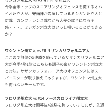
今季全米トップのスコアリングオフェンスを擁するオハ
イオ州立大が、守備陣が崩壊しているミシガン州立大と
対戦。カンファレンス戦ながら大差の試合になる予
感・・・。ミシガン州立大はいっし報いることができる
か？
ワシントン州立大
vs
#6
サザンカリフォルニア大
ここまで無傷の5連勝を飾っているサザンカリフォルニア
大が今季4勝1敗とこちらも調子の良いワシントン州立大
と対決。サザンカリフォルニア大のオフェンスにはスー
パースターが取り揃えてありますが、ワシントン州立大
も侮れないチームです。
フロリダ州立大
vs
#14 ノースカロライナ州立大
フロリダ州立大は開幕後4連勝を飾っていましたが、先週