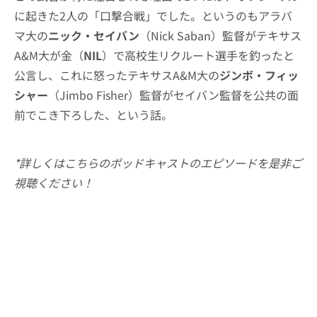
に起きた2人の「口撃合戦」でした。というのもアラバ
マ大の
ニック・セイバン
（Nick Saban）監督がテキサス
A&M大が金（
NIL
）で高校生リクルート選手を釣ったと
公言し、これに怒ったテキサスA&M大の
ジンボ・フィッ
シャー
（Jimbo Fisher）監督がセイバン監督を公共の面
前でこき下ろした、という話。
*詳しくはこちらのポッドキャストのエピソードを是非ご
視聴ください！