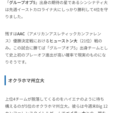
「
グループオブ5
」出身の期待の星であるシンシナティ大
は先週イーストカロライナ大にしっかり勝利して4位を守
りました。
残すは
AAC
（アメリカンアスレティックカンファレン
ス）優勝決定戦における
ヒューストン大
（21位）戦の
み。この試合に勝てば「グループオブ5」出身チームとし
て史上初のプレーオフ進出が高い確率で現実のものにな
りそうです。
オクラホマ州立大
上位4チームが脱落してくるのをハイエナのように待ち
構えるのが5位のオクラホマ州立大。彼らは今週末Big 12
カンファレンスタイトルゲームで
ベイラー大
との一戦を