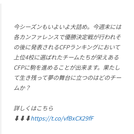
今シーズンもいよいよ大詰め。今週末には
各カンファレンスで優勝決定戦が行われそ
の後に発表されるCFPランキングにおいて
上位4校に選ばれたチームたちが栄えある
CFPに駒を進めることが出来ます。果たし
て生き残って夢の舞台に立つのはどのチー
ムか？
詳しくはこちら
⬇️⬇️⬇️
https://t.co/vfBxCX29fF