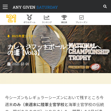
ANY GIVEN
SATURDAY
'21
順位表
プレシーズン
ボウルゲーム
ランキング
2021年度シーズン
カレッジフットボールプレーオフへ
の道【Vol.3】
2021-12-01
今シーズンもレギュラーシーズンにおいて残すところ今
週末
のみ（来週末に陸軍士官学校と
海軍士官学校の伝統