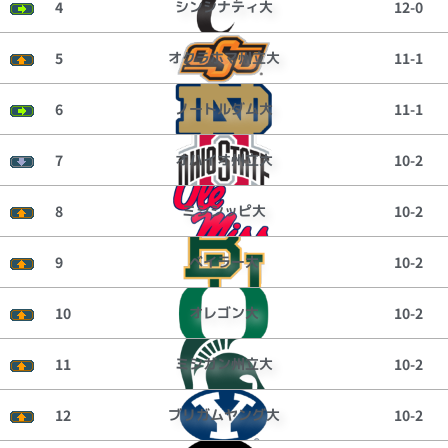
4
シンシナティ大
12-0
5
オクラホマ州立大
11-1
6
ノートルダム大
11-1
7
オハイオ州立大
10-2
8
ミシシッピ大
10-2
9
ベイラー大
10-2
10
オレゴン大
10-2
11
ミシガン州立大
10-2
12
ブリガムヤング大
10-2