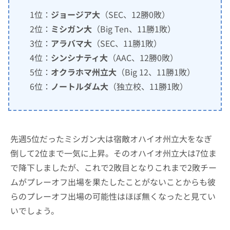
1位：
ジョージア大
（SEC、12勝0敗）
2位：
ミシガン大
（Big Ten、11勝1敗）
3位：
アラバマ大
（SEC、11勝1敗）
4位：
シンシナティ大
（AAC、12勝0敗）
5位：
オクラホマ州立大
（Big 12、11勝1敗）
6位：
ノートルダム大
（独立校、11勝1敗）
先週5位だったミシガン大は宿敵オハイオ州立大をなぎ
倒して2位まで一気に上昇。そのオハイオ州立大は7位ま
で降下しましたが、これで2敗目となりこれまで2敗チー
ムがプレーオフ出場を果たしたことがないことからも彼
らのプレーオフ出場の可能性はほぼ無くなったと見てい
いでしょう。