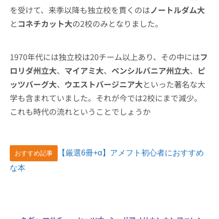
を受けて、来季以降も独立校を貫くのは
ノートルダム大
と
コネチカット大
の2校のみとなりました。
1970年代には独立校は20チーム以上あり、その中には
フ
ロリダ州立大
、
マイアミ大
、
ペンシルバニア州立大
、
ピ
ッツバーグ大
、
ウエストバージニア大
といった著名な大
学も含まれていました。それが今では2校にまで減少。
これも時代の流れということでしょうか
【厳選6冊+α】アメフト初心者におすすめ
おすすめ記事
な本