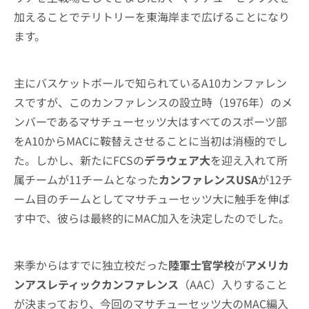
加えることでテリトリーを東海岸まで広げることになり
ます。
主にバスケットボールで知られているA10カンファレン
スですが、このカンファレンスの設立時（1976年）のメ
ンバーであるマサチューセッツ大はすべてのスポーツ部
をA10からMACに鞍替えさせることに当初は消極的でし
た。しかし、新たにFCSの
デラウェア大
を迎え入れて所
属チームが11チームとなった
カンファレンスUSA
が12チ
ーム目のチームとしてマサチューセッツ大に触手を伸ば
す中で、彼らは最終的にMAC加入を決定したのでした。
来季からはすでに独立校だった
陸軍士官学校
が
アメリカ
ンアスレティックカンファレンス
（AAC）入りすること
が決まっており、今回のマサチューセッツ大のMAC編入