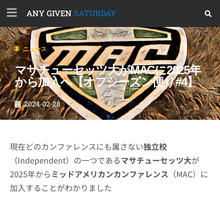
ANY GIVEN
SATURDAY
ニュース
マサチューセッツ大がMACに2025年
から加入へ【オフシーズン便り#4】
2024-02-28
現在どのカンファレンスにも属さない
独立校
（Independent）の一つである
マサチューセッツ大
が
2025年から
ミッドアメリカンカンファレンス
（MAC）に
加入することがわかりました