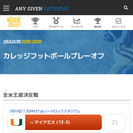
ANY GIVEN
SATURDAY
'25
順位表
プレシーズン
CFP
ボウルゲーム
ランキング
SEASON
2025-2026
カレッジフットボールプレーオフ
全米王座決定戦
1月19日 7:30PM ET @ ハードロックスタジアム
マイアミ大 (13-3)
21
10