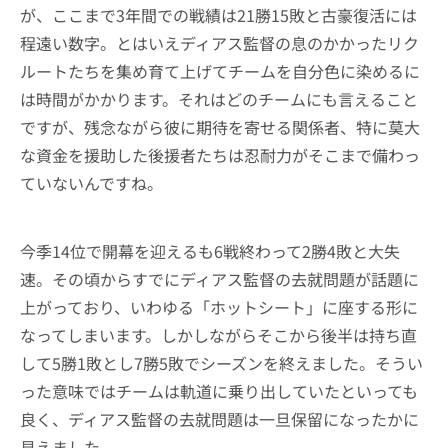
が、ここまで3年間での戦績は21勝15敗と古豪復活には
程遠い数字。とはいえディアス監督の息のかかったリク
ルートたちを集め育て上げてチームを自分色に染めるに
は時間がかかります。それはどのチームにも言えること
ですが、残念ながら彼に期待を寄せる関係者、特に莫大
な資金を援助した後援者たちは忍耐力がそこまで備わっ
ていないんですね。
今季14位で開幕を迎えるも6戦終わって2勝4敗と大失
速。その頃からすでにディアス監督の去就問題が話題に
上がっており、いわゆる「ホットシート」に座する形に
なってしまいます。しかしながらそこから後半は持ち直
して5勝1敗とし7勝5敗でシーズンを終えました。そうい
った意味ではチームは軌道に乗り出していたといっても
良く、ディアス監督の去就問題は一旦保留になったかに
見えました。