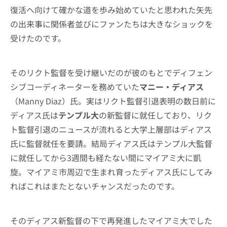
復活へ向けて確かな道を歩み始めていたと思われた矢先
の出来事に関係者並びにファンたちは大きなショックを
受けたのです。
そのリクト監督を受け継いだのが彼のもとでディフェン
シブコーディネーターを務めていた
マニー・ディアス
（Manny Diaz）氏。実はリクト監督引退表明の数日前に
ディアス氏は
テンプル大
の新監督に就任しており、リク
ト監督引退のニュースが流れると大学上層部はディアス
氏に監督就任を要請。結局ディアス氏はテンプル大監督
に就任してから3週間も経たない間にマイアミ大に凱
旋。マイアミ市周辺で生まれ育ったディアス氏にしてみ
ればこれはまたとないチャンスだったのです。
そのディアス新監督の下で再発進したマイアミ大でした