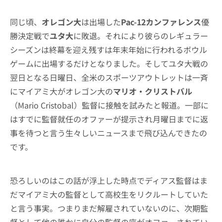
同じ頃、
オレゴン大
は出場した
Pac-12カンファレンス
優
勝決定戦で
ユタ大
に敗退。それにより彼らのレギュラー
シーズンは終幕を迎え残すは年末年始に行われるボウル
ゲームに出場するだけとなりました。そしてユタ大戦の
翌日となる日曜日、全米のスポーツアウトレットは一斉
にマイアミ大がオレゴン大の
マリオ・クリストバル
（Mario Cristobal）監督に接触を試みたと報道。一部に
はすでに監督就任のオファーが提示され月曜日までに返
事を待つと言う生々しいニュースまで飛び込んできたの
です。
恐ろしいのはこの話が浮上した時点でディアス監督はま
だマイアミ大の監督として高校生をリクルートしていた
と言う事実。つまりまだ解雇されていないのに、次期監
督として他の誰かに自分の監督の座がオファーされてい