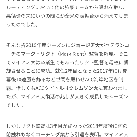
ルーティングにおいて他の強豪チームから遅れを取り、
悪循環の末にいつの間にか全米の表舞台から消えてしま
ったのでした。
そんな折2015年度シーズンに
ジョージア大
がベテランコ
ーチの
マーク・リクト
（Mark Richt）監督を解雇。そこ
でマイアミ大は卒業生でもあったリクト監督を母校に凱
旋させることに成功。就任2年目となった2017年には開
幕後10連勝を飾るなど世間を賑わせACC海岸地区を制
覇。惜しくもACCタイトルは
クレムソン大
に奪われまし
たが、マイアミ大復活の兆しが大きく成長したシーズン
でした。
しかしリクト監督は3年目が終わった2018年度後に何の
前触れもなくコーチング業から引退を表明。マイアミ大