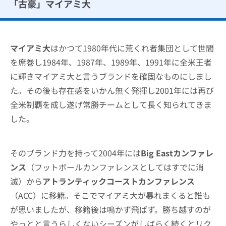
「古豪」マイアミ大
マイアミ大
はかつて1980年代に荒くれ者集団として世間
を席巻し1984年、1987年、1989年、1991年に全米王者
に輝きマイアミ大と言うブランドを確固なものにしまし
た。その後も存在感をいかん無く発揮し2001年には再び
全米制覇を成し遂げ常勝チームとして長く知られてきま
した。
そのブランド力を持って2004年には
Big Eastカンファレ
ンス
（フットボールカンファレンスとしてはすでに消
滅）から
アトランティックコーストカンファレンス
（ACC）に移籍。そこでマイアミ大が暴れまくると誰も
が思いましたが、移籍後は鳴かず飛ばず。勝ち越すのが
やっとと言うらしくないシーズンがしばらく続くとリク