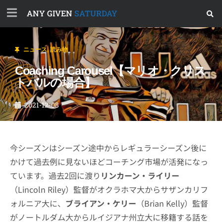
ANY GIVEN
SATURDAY
ニュース
,
読み物
Coaching Carousel【マリオ・クリス
トバルの場合】
2021-12-08
今シーズンはシーズン途中からレギュラーシーズン後に
かけて過去例に見ないほどコーチング市場が活発になっ
ています。過去2回に渡り
リンカーン・ライリー
（Lincoln Riley）監督がオクラホマ大からサザンカリフ
ォルニア大に、
ブライアン・ケリー
（Brian Kelly）監督
がノートルダム大からルイジアナ州立大に移籍する話を