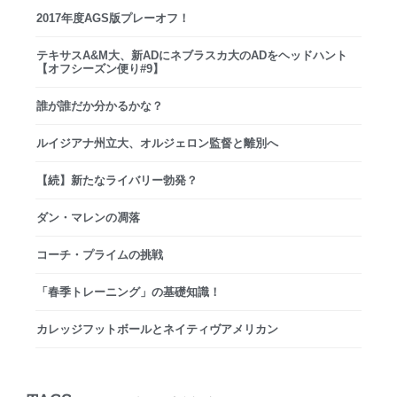
2017年度AGS版プレーオフ！
テキサスA&M大、新ADにネブラスカ大のADをヘッドハント
【オフシーズン便り#9】
誰が誰だか分かるかな？
ルイジアナ州立大、オルジェロン監督と離別へ
【続】新たなライバリー勃発？
ダン・マレンの凋落
コーチ・プライムの挑戦
「春季トレーニング」の基礎知識！
カレッジフットボールとネイティヴアメリカン