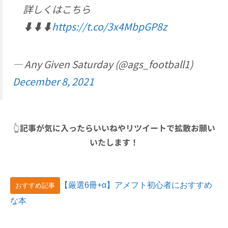
詳しくはこちら
⬇️⬇️⬇️
https://t.co/3x4MbpGP8z
— Any Given Saturday (@ags_football1)
December 8, 2021
👆
記事が気に入ったらいいねやリツイートで拡散お願い
いたします！
【厳選6冊+α】アメフト初心者におすすめ
おすすめ記事
な本