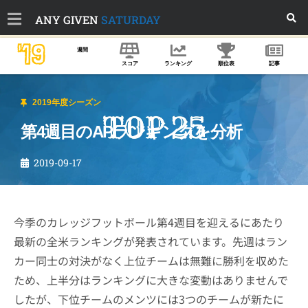
ANY GIVEN
SATURDAY
'19
週間
スコア
ランキング
順位表
記事
2019年度シーズン
第4週目のAPランキングを分析
2019-09-17
今季のカレッジフットボール第4週目を迎えるにあたり
最新の全米ランキングが発表されています。先週はラン
カー同士の対決がなく上位チームは無難に勝利を収めた
ため、上半分はランキングに大きな変動はありませんで
したが、下位チームのメンツには3つのチームが新たに