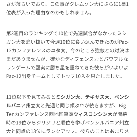
さが薄らいでおり、この事がクレムソン大にさらに1票1
位表が入った理由なのかもしれません。
第3週目のランキングで10位で先週試合がなかったミシ
ガン大を追い抜いて今週10位に食い込んできたのがPac-
12カンファレンスの
ユタ大
。今のところ強敵との対決は
まだありませんが、確かなディフェンス力とパワフルな
ランゲームで堅実に勝ち星を重ねてきた彼らがいよいよ
Pac-12出身チームとしてトップ10入を果たしました。
11位以下を見てみると
ミシガン大
、
テキサス大
、
ペンシ
ルバニア州立大
と先週と同じ顔ぶれが続きますが、Big
Tenカンファレンス西地区筆頭
ウィスコンシン大
が開幕
時の19位からジリジリと順位を挙げペンシルバニア州立
大と同点の13位にランクアップ。彼らのことはあまりメ