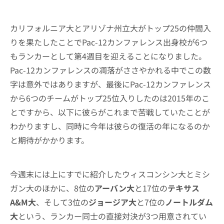
カリフォルニア大とアリゾナ州立大がトップ25の仲間入
りを果たしたことでPac-12カンファレンス出身校が6つ
もランカーとして第4週目を迎えることになりました。
Pac-12カンファレンスの凋落がささやかれる中でこの数
字は意外ではありますが、最後にPac-12カンファレンス
から6つのチームがトップ25位入りしたのは2015年のこ
とですから、以下に彼らがこれまで苦戦していたことが
わかりますし、同時に今年は彼らの復活の年になるのか
と期待がかかります。
今週末には上にすでに紹介したウィスコンシン大とミシ
ガン大のほかに、8位の
アーバン大
と17位の
テキサス
A&M大
、そして3位の
ジョージア大
と7位の
ノートルダム
大
という、ランカー同士の直接対決が3つ用意されてい