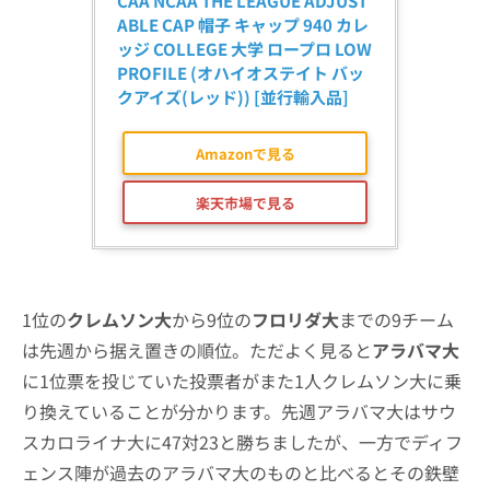
CAA NCAA THE LEAGUE ADJUST
ABLE CAP 帽子 キャップ 940 カレ
ッジ COLLEGE 大学 ロープロ LOW 
PROFILE (オハイオステイト バッ
クアイズ(レッド)) [並行輸入品]
Amazonで見る
楽天市場で見る
1位の
クレムソン大
から9位の
フロリダ大
までの9チーム
は先週から据え置きの順位。ただよく見ると
アラバマ大
に1位票を投じていた投票者がまた1人クレムソン大に乗
り換えていることが分かります。先週アラバマ大はサウ
スカロライナ大に47対23と勝ちましたが、一方でディフ
ェンス陣が過去のアラバマ大のものと比べるとその鉄壁