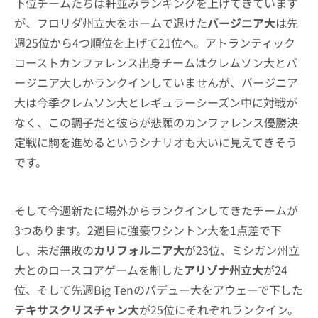
下位チームたちは軒並みランキングを上げてきています
が、フロリダ州立大をホームで退けた
バージニア大
は先
週25位から4つ順位を上げて21位へ。アトランティック
コーストカンファレンス出身チームはクレムソン大とバ
ージニア大しかランクインしていませんが、バージニア
大は今季クレムソン大とレギュラーシーズン中に対戦が
なく、この調子だと彼らが悲願のカンファレンス優勝決
定戦に駒を進めるというシナリオも大いに見えてきそう
です。
そして今週新たに場外からランクインしてきたチームが
3つあります。2週目に強豪ワシントン大を1点差で下
し、未だ無敗の
カリフォルニア大
が23位、ミシガン州立
大とのロースコアゲームを制した
アリゾナ州立大
が24
位、そして先週Big Tenのパデュー大をアウェーで下した
テキサスクリスチャン大
が25位にそれぞれランクイン。