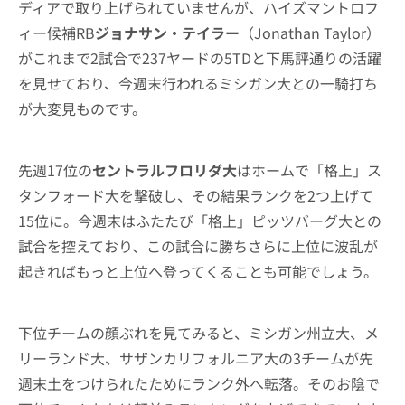
ディアで取り上げられていませんが、ハイズマントロフ
ィー候補RB
ジョナサン・テイラー
（Jonathan Taylor）
がこれまで2試合で237ヤードの5TDと下馬評通りの活躍
を見せており、今週末行われるミシガン大との一騎打ち
が大変見ものです。
先週17位の
セントラルフロリダ大
はホームで「格上」ス
タンフォード大を撃破し、その結果ランクを2つ上げて
15位に。今週末はふたたび「格上」ピッツバーグ大との
試合を控えており、この試合に勝ちさらに上位に波乱が
起きればもっと上位へ登ってくることも可能でしょう。
下位チームの顔ぶれを見てみると、ミシガン州立大、メ
リーランド大、サザンカリフォルニア大の3チームが先
週末土をつけられたためにランク外へ転落。そのお陰で