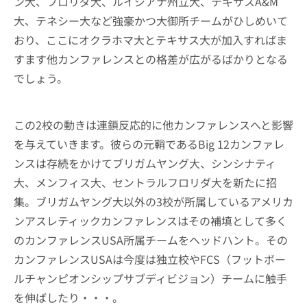
ン大、フロリダ大、ルイジアナ州立大、テキサスA&M
大、テネシー大など強豪かつ大御所チームがひしめいて
おり、ここにオクラホマ大とテキサス大が加入すればま
すます他カンファレンスとの格差が広がるばかりとなる
でしょう。
この2校の動きは連鎖反応的に他カンファレンスへと影響
を与えていきます。彼らの元鞘であるBig 12カンファレ
ンスは存続をかけてブリガムヤング大、シンシナティ
大、メンフィス大、セントラルフロリダ大を新たに招
集。ブリガムヤング大以外の3校が所属しているアメリカ
ンアスレティックカンファレンスはその補填として多く
のカンファレンスUSA所属チームをヘッドハント。その
カンファレンスUSAは今度は独立校やFCS（フットボー
ルチャンピオンシップサブディビジョン）チームに触手
を伸ばしたり・・・。