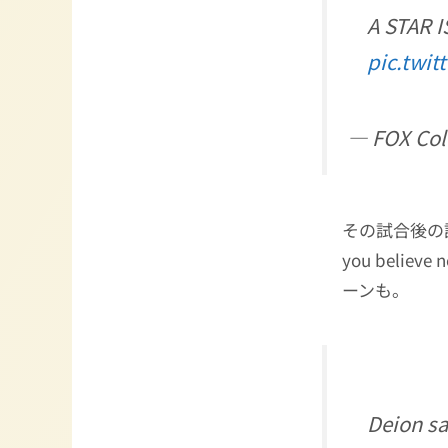
A STAR 
pic.twit
— FOX Col
その試合後の
you bel
ーンも。
Deion sa