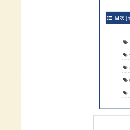
目次
[
h