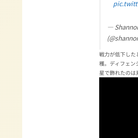
pic.twit
— Shannon
(@shanno
戦力が低下した
穫。ディフェン
星で飾れたのは