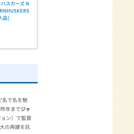
ンハスカーズ N
ORNHUSKERS 
輸入品]
だ名で名を馳
督。昨年まで
ジャ
ジョン）で監督
ド大の再建を託