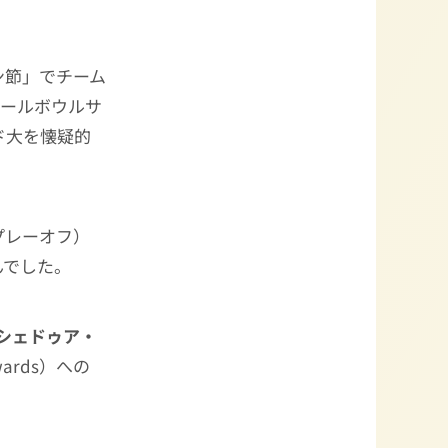
ン節」でチーム
ールボウルサ
ド大を懐疑的
プレーオフ）
んでした。
シェドゥア・
dwards）への