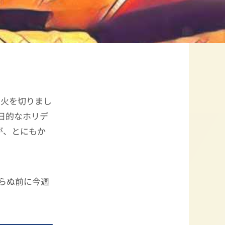
口火を切りまし
の日的なホリデ
が、とにもか
らぬ前に今週