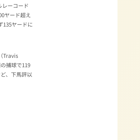
ルレーコード
00ヤード超え
135ヤードに
（Travis
の捕球で119
など、下馬評以