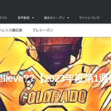
ドラフト
音声配信
過去のシーズン
サイトについて
ァレンス順位表
プレシーズン
ュー】
 Believe??【2023年度第