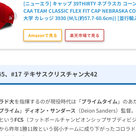
[ニューエラ] キャップ 39THIRTY ネブラスカ コー
CAA TEAM CLASSIC FLEX FIT CAP NEBRASKA C
大学 カレッジ 3930 (M/L(約57.7-60.6cm)) [並行
Amazonで見る
楽天市場で見る
5、#17 テキサスクリスチャン大42
ラド大
を指揮するのが現役時代は「
プライムタイム
」のあ
プライム
」
ディオン・サンダース
（Deion Sanders）監
という
FCS
（フットボールチャンピオンシップサブディビ
から昨年1勝11敗という弱小チームに成り下がったコロラ