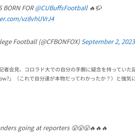
IS BORN FOR
@CUBuffsFootball
🔥🦬
ter.com/vz8vhUVrJ4
lege Football (@CFBONFOX)
September 2, 2023
記者会見、コロラド大での自分の手腕に疑念を持っていた記
ieve now?」（これで自分達が本物だってわかったか？）と強
nders going at reporters 😤😤😤🔥🔥🔥