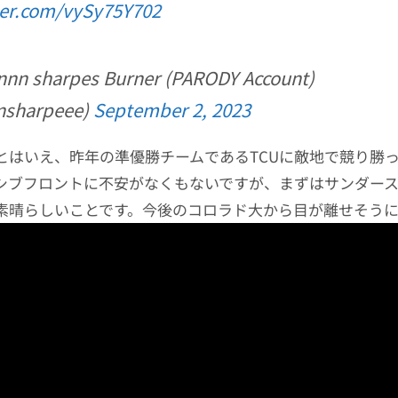
ter.com/vySy75Y702
nn sharpes Burner (PARODY Account)
nsharpeee)
September 2, 2023
とはいえ、昨年の準優勝チームであるTCUに敵地で競り勝
シブフロントに不安がなくもないですが、まずはサンダー
素晴らしいことです。今後のコロラド大から目が離せそう