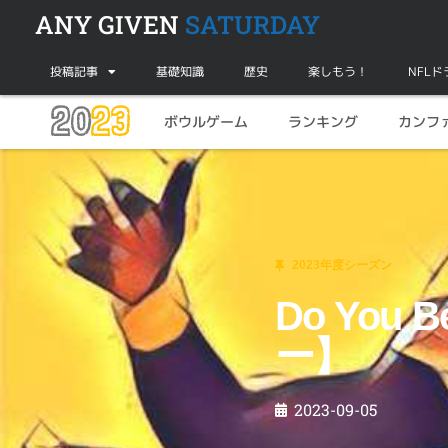
ANY GIVEN
SATURDAY
投稿記事
基礎知識
歴史
楽しもう！
NFL
20
23
ボウルゲーム
ランキング
カンフ
2023年度シーズン
Do You Believe??【2023年度第1週目レビ
2023年度シーズン
Do You
ー】
2023-09-05