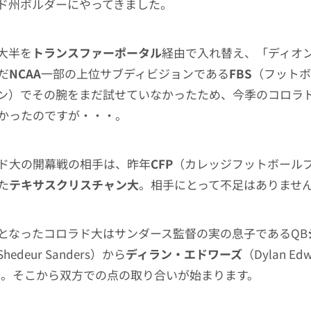
ド州ボルダーにやってきました。
大半を
トランスファーポータル
経由で入れ替え、「ディオ
だ
NCAA
一部の上位サブディビジョンである
FBS
（フットボ
ン）でその腕をまだ試せていなかったため、今季のコロラ
かったのですが・・・。
ド大の開幕戦の相手は、昨年
CFP
（カレッジフットボール
た
テキサスクリスチャン大
。相手にとって不足はありませ
となったコロラド大はサンダース監督の実の息子であるQB
hedeur Sanders）から
ディラン・エドワーズ
（Dylan E
制。そこから双方での点の取り合いが始まります。