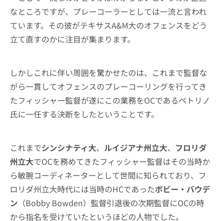
なところですが、プレーコーラーとしては一流と言われ
ています。その彼がテキサスA&M大のオフェンスをどう
立て直すのかに注目が集まります。
しかしこれに伴い周囲を驚かせたのは、これまで監督な
がら一貫してオフェンスのプレーコーリングを行ってき
たフィッシャー監督が遂にこの業務をOCであるペトリノ
氏に一任する決断をしたということです。
これまで
シンシナティ大
、
ルイジアナ州立大
、
フロリダ
州立大
でOCを務めてきたフィッシャー監督はその当時か
ら敏腕コーディネーターとして世間に知られており、フ
ロリダ州立大時代には当時のHCであった
ボビー・バウデ
ン
（Bobby Bowden）監督引退後の次期監督にOCの時
から指名を受けていたというほどの人物でした。