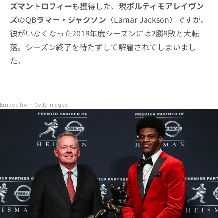
ズマントロフィー
も獲得した、現
ボルティモアレイヴン
ズ
のQB
ラマー・ジャクソン
（Lamar Jackson）ですが、
彼がいなくなった2018年度シーズンには2勝8敗と大転
落。シーズン終了を待たずして解雇されてしまいまし
た。
Embed from Getty Images