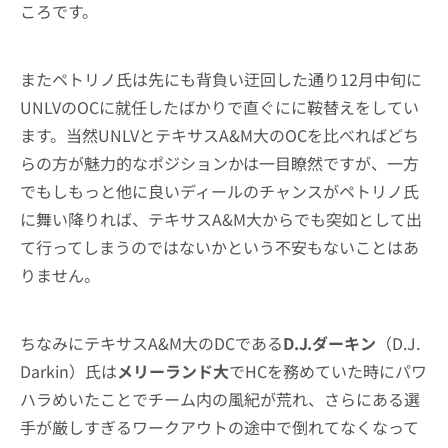
ころです。
またペトリノ氏は先にも背負い迂回した通り12月中旬に
UNLVのOCに就任したばかりで直ぐにに鞍替えをしてい
ます。当然UNLVとテキサスA&M大のOCを比べればどち
らの方が魅力的なポジションかは一目瞭然ですが、一方
でもしもっと他に良いディールのチャンスがペトリノ氏
に舞い降りれば、テキサスA&M大からでも突如として出
て行ってしまうのではないかという不安もないことはあ
りません。
ちなみにテキサスA&M大のDCである
D.J.ダーキン
（D.J.
Darkin）氏は
メリーランド大
でHCを務めていた時にパワ
ハラめいたことでチーム内の風紀が荒れ、さらにある選
手が厳しすぎるワークアウトの途中で倒れてなくなって