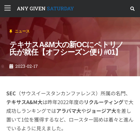
ANY GIVEN
SATURDAY
ニュース
テキサスA&M大の新OCにペトリノ
氏が就任【オフシーズン便り#01】
2023-02-17
SEC
（サウスイースタンカンファレンス）所属の名門、
テキサスA&M大
は昨年2022年度の
リクルーティング
で大
成功しランキングでは
アラバマ大
や
ジョージア大
を差し
置いて1位を獲得するなど、ロースター固めは着々と進ん
でいるように見えました。