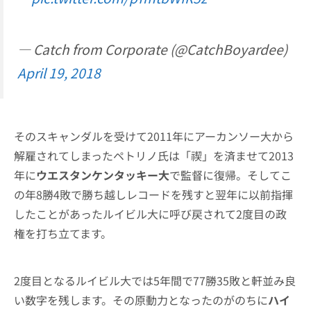
— Catch from Corporate (@CatchBoyardee)
April 19, 2018
そのスキャンダルを受けて2011年にアーカンソー大から
解雇されてしまったペトリノ氏は「禊」を済ませて2013
年に
ウエスタンケンタッキー大
で監督に復帰。そしてこ
の年8勝4敗で勝ち越しレコードを残すと翌年に以前指揮
したことがあったルイビル大に呼び戻されて2度目の政
権を打ち立てます。
2度目となるルイビル大では5年間で77勝35敗と軒並み良
い数字を残します。その原動力となったのがのちに
ハイ