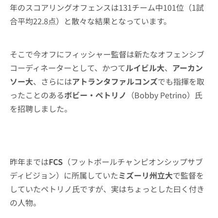
年のスコアリングオフェンスは131チーム中101位（1試
合平均22.8点）と散々な結果となっています。
そこで今オフにフィッシャー監督は新たなオフェンシブ
コーディネーターとして、かつて
ルイビル大
、
アーカン
ソー大
、さらには
アトランタファルコンズ
でも指揮を取
ったことのある
ボビー・ペトリノ
（Bobby Petrino）氏
を招聘しました。
昨年までは
FCS
（フットボールチャンピオンシップサブ
ディビジョン）に所属していた
ミズーリ州立大
で監督を
していたペトリノ氏ですが、実はちょっとした曰く付き
の人物。