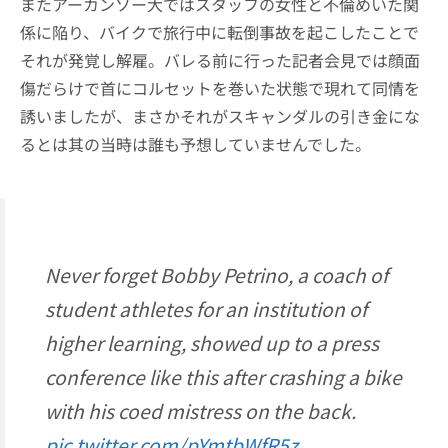
またアーカンソー大ではスタッフの女性と不倫めいた関
係に陥り、バイクで旅行中に転倒事故を起こしたことで
それが発覚し解雇。バレる前に行った記者会見では顔面
傷だらけで首にコルセットを巻いた状態で現れて同情を
誘いましたが、まさかそれがスキャンダルの引き金にな
るとは其の当時は誰も予想していませんでした。
Never forget Bobby Petrino, a coach of
student athletes for an institution of
higher learning, showed up to a press
conference like this after crashing a bike
with his coed mistress on the back.
pic.twitter.com/pYmtbWfR5z