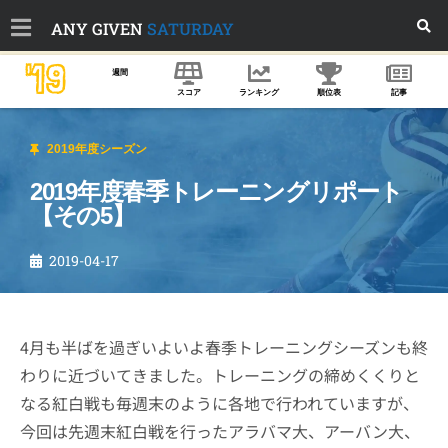
ANY GIVEN
SATURDAY
'19
週間
スコア
ランキング
順位表
記事
2019年度シーズン
2019年度春季トレーニングリポート
【その5】
2019-04-17
4月も半ばを過ぎいよいよ春季トレーニングシーズンも終
わりに近づいてきました。トレーニングの締めくくりと
なる紅白戦も毎週末のように各地で行われていますが、
今回は先週末紅白戦を行ったアラバマ大、アーバン大、