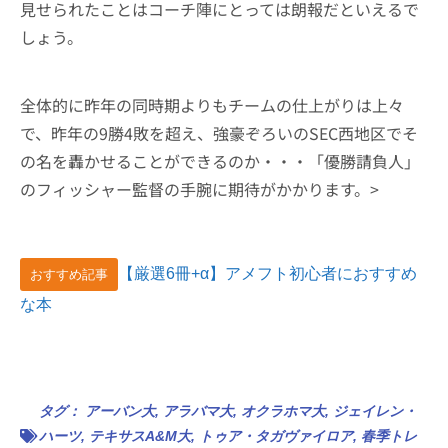
見せられたことはコーチ陣にとっては朗報だといえるで
しょう。
全体的に昨年の同時期よりもチームの仕上がりは上々
で、昨年の9勝4敗を超え、強豪ぞろいのSEC西地区でそ
の名を轟かせることができるのか・・・「優勝請負人」
のフィッシャー監督の手腕に期待がかかります。>
【厳選6冊+α】アメフト初心者におすすめ
おすすめ記事
な本
タグ：
アーバン大
,
アラバマ大
,
オクラホマ大
,
ジェイレン・
ハーツ
,
テキサスA&M大
,
トゥア・タガヴァイロア
,
春季トレ