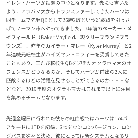
イレン・ハーツが話題の中心となります。先にも書いた
ようにアラバマ大からトランスファーしてきたハーツは
同チームで先発QBとして26勝2敗という好戦績を引っさ
げてノーマン市へやってきました。2年前の
ベーカー・メ
イフィールド
（Baker Mayfield、現
クリーブランドブラ
ウンズ
）、昨年の
カイラー・マレー
（Kyler Murray）と2
年連続元転校生がハイズマントロフィーを受賞してきた
こともあり、三たび転校生QBを迎えたオクラホマ大のオ
フェンスがどうなるのか、そしてハーツが前出の2人に
匹敵するほどの活躍を見せることができるのか・・・な
どなど、2019年度のオクラホマ大はこれまで以上に注目
を集めるチームとなります。
先週金曜日に行われた彼らの紅白戦ではハーツは174パ
スヤードに1TDを記録。3rdダウンコンバージョン、ロン
グパスを次々と決め、彼にとっては新システムとなる
リ