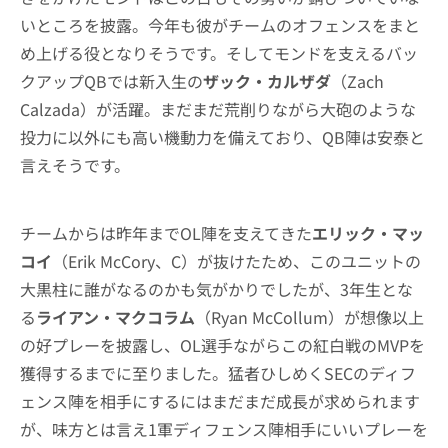
いところを披露。今年も彼がチームのオフェンスをまと
め上げる役となりそうです。そしてモンドを支えるバッ
クアップQBでは新入生の
ザック・カルザダ
（Zach
Calzada）が活躍。まだまだ荒削りながら大砲のような
投力に以外にも高い機動力を備えており、QB陣は安泰と
言えそうです。
チームからは昨年までOL陣を支えてきた
エリック・マッ
コイ
（Erik McCory、C）が抜けたため、このユニットの
大黒柱に誰がなるのかも気がかりでしたが、3年生とな
る
ライアン・マクコラム
（Ryan McCollum）が想像以上
の好プレーを披露し、OL選手ながらこの紅白戦のMVPを
獲得するまでに至りました。猛者ひしめくSECのディフ
ェンス陣を相手にするにはまだまだ成長が求められます
が、味方とは言え1軍ディフェンス陣相手にいいプレーを