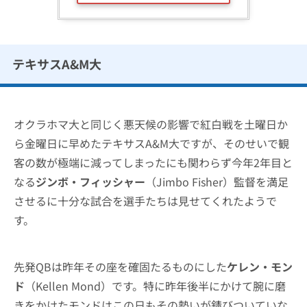
テキサスA&M大
オクラホマ大と同じく悪天候の影響で紅白戦を土曜日か
ら金曜日に早めたテキサスA&M大ですが、そのせいで観
客の数が極端に減ってしまったにも関わらず今年2年目と
なる
ジンボ・フィッシャー
（Jimbo Fisher）監督を満足
させるに十分な試合を選手たちは見せてくれたようで
す。
先発QBは昨年その座を確固たるものにした
ケレン・モン
ド
（Kellen Mond）です。特に昨年後半にかけて腕に磨
きをかけたモンドはこの日もその勢いが錆びついていな