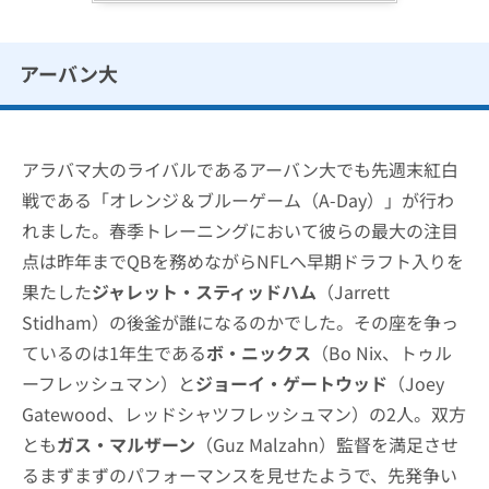
アーバン大
アラバマ大のライバルであるアーバン大でも先週末紅白
戦である「オレンジ＆ブルーゲーム（A-Day）」が行わ
れました。春季トレーニングにおいて彼らの最大の注目
点は昨年までQBを務めながらNFLへ早期ドラフト入りを
果たした
ジャレット・スティッドハム
（Jarrett
Stidham）の後釜が誰になるのかでした。その座を争っ
ているのは1年生である
ボ・ニックス
（Bo Nix、トゥル
ーフレッシュマン）と
ジョーイ・ゲートウッド
（Joey
Gatewood、レッドシャツフレッシュマン）の2人。双方
とも
ガス・マルザーン
（Guz Malzahn）監督を満足させ
るまずまずのパフォーマンスを見せたようで、先発争い