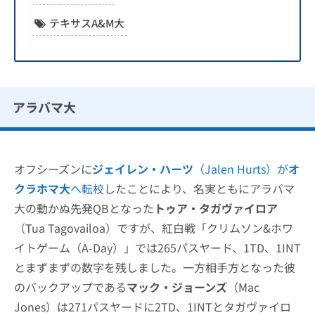
テキサスA&M大
アラバマ大
オフシーズンに
ジェイレン・ハーツ
（Jalen Hurts）が
オ
クラホマ大
へ転校
したことにより、名実ともにアラバマ
大の動かぬ先発QBとなった
トゥア・タガヴァイロア
（Tua Tagovailoa）ですが、紅白戦「クリムソン&ホワ
イトゲーム（A-Day）」では265パスヤード、1TD、1INT
とまずまずの数字を残しました。一方相手方となった彼
のバックアップである
マック・ジョーンズ
（Mac
Jones）は271パスヤードに2TD、1INTとタガヴァイロ