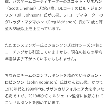
歳、パスゲームコーディネーターの
スコット・リネハン
（Scott Linehan）氏が57歳、DLコーチの
ビル・ジョン
ソン
（Bill Johnson）氏が65歳、STコーディネーターの
グレッグ・マクマホ
ン（Greg McMahon）氏が61歳と軒
並み55歳以上を上回っています。
ただエンスミンガー氏とジョンソン氏は昨シーズン後に
コーチングから引退していますから、現在の彼らの平均
年齢は多少下がっているかもしれません。
ちなみにチームのコンサルタントを務めている
ジョン・
ロビンソン
（John Robinson）氏はなんと85歳。かつて
1970年代と1990年代に
サザンカリフォルニア大
を率いた
名将ですが、2019年からオルジェロン監督に依頼されて
コンサルタントを務めています。