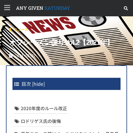
ANY GIVEN
SATURDAY
ニュース
オフシーズン便りVol.2【2021年】
2021-03-27
目次
[
hide
]
2020年度のルール改正
ロドリゲス氏の後悔