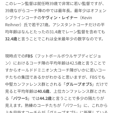
このレーン監督は就任時39歳で非常に若い監督ですが、
39歳ながらコーチ陣の中では最年長。最年少はオフェン
シブラインコーチの
ケヴィン・レイナー
（Kevin
Reihner）氏で若干27歳。アシスタントコーチだけの平
均年齢はなんとたったの31.4歳でレーン監督を含めても
32.4歳
と言うことでこれは全米最年少の数字なのです。
現時点での
FBS
（フットボールボウルサブディビジョ
ン）におけるコーチ陣の平均年齢は42.5歳と言うことで
すからオールドドミニオン大コーチ陣がいかに若いコー
チたちの集団であるかがわかると思いますが、FBSでも
中堅カンファレンス群とされる「
グループオブ5
」だけで
見ると平均年齢は
40.6歳
、上位カンファレンス群とされ
る「
パワー5
」では
44.2歳
と言うことで多少の隔たりが
見えます。熟練のコーチたちが「パワー5」に、これから
上を目指すコーチらが「グループオブ5」に所属している