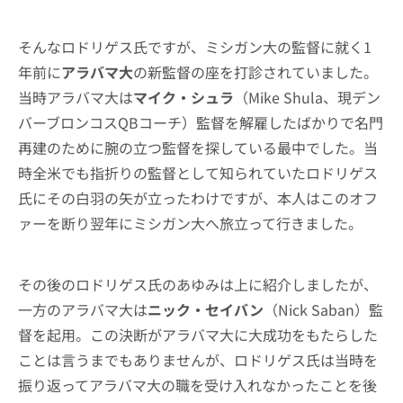
そんなロドリゲス氏ですが、ミシガン大の監督に就く1
年前に
アラバマ大
の新監督の座を打診されていました。
当時アラバマ大は
マイク・シュラ
（Mike Shula、現デン
バーブロンコスQBコーチ）監督を解雇したばかりで名門
再建のために腕の立つ監督を探している最中でした。当
時全米でも指折りの監督として知られていたロドリゲス
氏にその白羽の矢が立ったわけですが、本人はこのオフ
ァーを断り翌年にミシガン大へ旅立って行きました。
その後のロドリゲス氏のあゆみは上に紹介しましたが、
一方のアラバマ大は
ニック・セイバン
（Nick Saban）監
督を起用。この決断がアラバマ大に大成功をもたらした
ことは言うまでもありませんが、ロドリゲス氏は当時を
振り返ってアラバマ大の職を受け入れなかったことを後