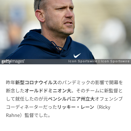
昨年
新型コロナウイルス
のパンデミックの影響で開幕を
断念した
オールドドミニオン大
。そのチームに新監督と
して就任したのが元
ペンシルバニア州立大
オフェンシブ
コーディネーターだった
リッキー・レーン
（Ricky
Rahne）監督でした。