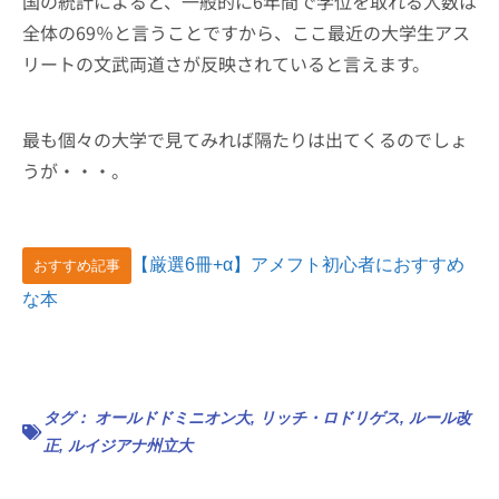
国の統計によると、一般的に6年間で学位を取れる人数は
全体の69％と言うことですから、ここ最近の大学生アス
リートの文武両道さが反映されていると言えます。
最も個々の大学で見てみれば隔たりは出てくるのでしょ
うが・・・。
【厳選6冊+α】アメフト初心者におすすめ
おすすめ記事
な本
タグ：
オールドドミニオン大
,
リッチ・ロドリゲス
,
ルール改
正
,
ルイジアナ州立大