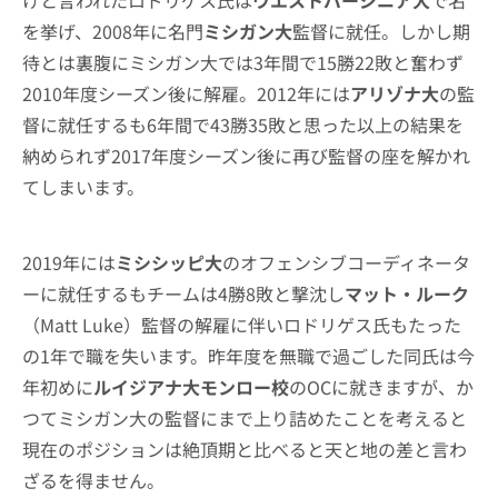
けと言われたロドリゲス氏は
ウエストバージニア大
で名
を挙げ、2008年に名門
ミシガン大
監督に就任。しかし期
待とは裏腹にミシガン大では3年間で15勝22敗と奮わず
2010年度シーズン後に解雇。2012年には
アリゾナ大
の監
督に就任するも6年間で43勝35敗と思った以上の結果を
納められず2017年度シーズン後に再び監督の座を解かれ
てしまいます。
2019年には
ミシシッピ大
のオフェンシブコーディネータ
ーに就任するもチームは4勝8敗と撃沈し
マット・ルーク
（Matt Luke）監督の解雇に伴いロドリゲス氏もたった
の1年で職を失います。昨年度を無職で過ごした同氏は今
年初めに
ルイジアナ大モンロー校
のOCに就きますが、か
つてミシガン大の監督にまで上り詰めたことを考えると
現在のポジションは絶頂期と比べると天と地の差と言わ
ざるを得ません。