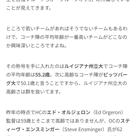
ことが見えてきます。
ところで若いチームがあればそうでないチームもあるわ
けで、コーチ陣の平均年齢が一番高いチームがどこなの
か興味深いところですよね。
その称号を手に入れたのは
ルイジアナ州立大
でコーチ陣
の平均年齢は
55.2歳
。次に高齢なコーチ陣が
ピッツバー
グ大
で50.1歳と言うことですから、ルイジアナ州立大の
高齢さは群を抜いてます。
昨年の時点でHCの
エド・オルジェロン
（Ed Orgeron）
監督は59歳とそこまで高齢ではありませんが、OCの
ステ
ィーヴ・エンスミンガー
（Steve Ensminger）氏が62