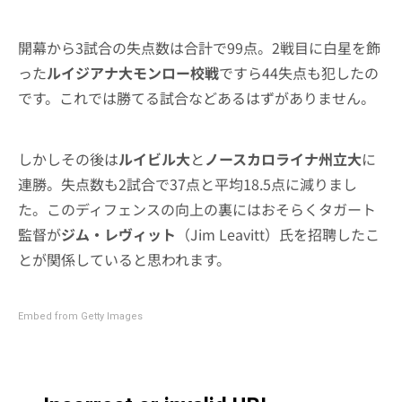
開幕から3試合の失点数は合計で99点。2戦目に白星を飾
った
ルイジアナ大モンロー校戦
ですら44失点も犯したの
です。これでは勝てる試合などあるはずがありません。
しかしその後は
ルイビル大
と
ノースカロライナ州立大
に
連勝。失点数も2試合で37点と平均18.5点に減りまし
た。このディフェンスの向上の裏にはおそらくタガート
監督が
ジム・レヴィット
（Jim Leavitt）氏を招聘したこ
とが関係していると思われます。
Embed from Getty Images