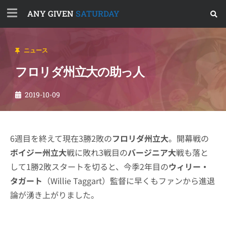
ANY GIVEN
SATURDAY
ニュース
フロリダ州立大の助っ人
2019-10-09
6週目を終えて現在3勝2敗の
フロリダ州立大
。開幕戦の
ボイジー州立大
戦に敗れ3戦目の
バージニア大
戦も落と
して1勝2敗スタートを切ると、今季2年目の
ウィリー・
タガート
（Willie Taggart）監督に早くもファンから進退
論が湧き上がりました。