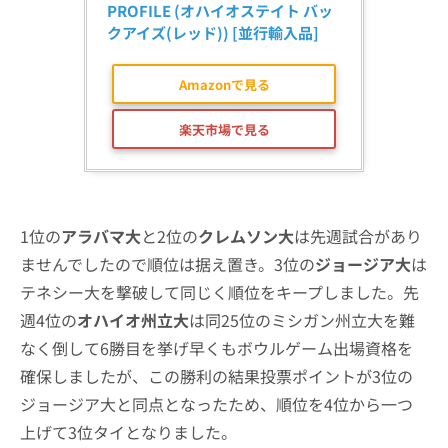
PROFILE (オハイオステイト バッ
クアイズ(レッド)) [並行輸入品]
Amazonで見る
楽天市場で見る
1位の
アラバマ大
と2位の
クレムソン大
は先週試合があり
ませんでしたので順位は据え置き。3位の
ジョージア大
は
テネシー大を撃破して同じく順位をキープしました。先
週4位の
オハイオ州立大
は同25位のミシガン州立大を難
なく倒して6勝目を挙げ早くもボウルゲーム出場資格を
確保しましたが、この勝利の結果投票ポイントが3位の
ジョージア大と同点となったため、順位を4位から一つ
上げて3位タイとなりました。