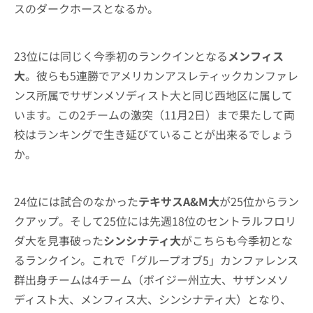
スのダークホースとなるか。
23位には同じく今季初のランクインとなる
メンフィス
大
。彼らも5連勝でアメリカンアスレティックカンファレ
ンス所属でサザンメソディスト大と同じ西地区に属して
います。この2チームの激突（11月2日）まで果たして両
校はランキングで生き延びていることが出来るでしょう
か。
24位には試合のなかった
テキサスA&M大
が25位からラン
クアップ。そして25位には先週18位のセントラルフロリ
ダ大を見事破った
シンシナティ大
がこちらも今季初とな
るランクイン。これで「グループオブ5」カンファレンス
群出身チームは4チーム（ボイジー州立大、サザンメソ
ディスト大、メンフィス大、シンシナティ大）となり、