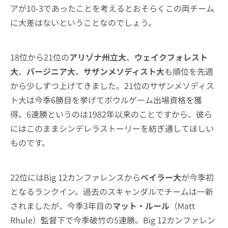
アが10-3であったことを考えるとおそらくこの両チーム
に大差はないということなのでしょう。
18位から21位の
アリゾナ州立大
、
ウェイクフォレスト
大
、
バージニア大
、
サザンメソディスト大
も順位を先週
から少しずつ上げてきました。21位のサザンメソディス
ト大は今季6勝目を挙げてボウルゲーム出場資格を獲
得。6連勝というのは1982年以来のことですから、彼ら
にはこのままシンデレラストーリーを紡ぎ通してほしい
ものです。
22位にはBig 12カンファレンスから
ベイラー大
が今季初
となるランクイン。過去のスキャンダルでチームは一新
されましたが、今季3年目の
マット・ルール
（Matt
Rhule）監督下で今季破竹の5連勝。Big 12カンファレン