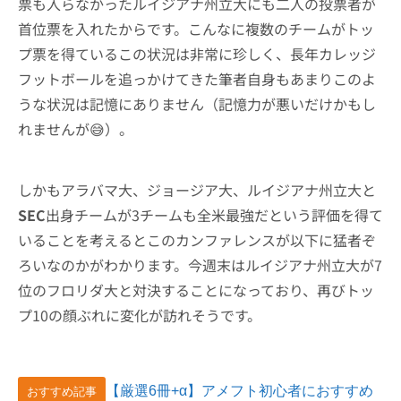
票も入らなかったルイジアナ州立大にも二人の投票者が
首位票を入れたからです。こんなに複数のチームがトッ
プ票を得ているこの状況は非常に珍しく、長年カレッジ
フットボールを追っかけてきた筆者自身もあまりこのよ
うな状況は記憶にありません（記憶力が悪いだけかもし
れませんが😅）。
しかもアラバマ大、ジョージア大、ルイジアナ州立大と
SEC
出身チームが3チームも全米最強だという評価を得て
いることを考えるとこのカンファレンスが以下に猛者ぞ
ろいなのかがわかります。今週末はルイジアナ州立大が7
位のフロリダ大と対決することになっており、再びトッ
プ10の顔ぶれに変化が訪れそうです。
【厳選6冊+α】アメフト初心者におすすめ
おすすめ記事