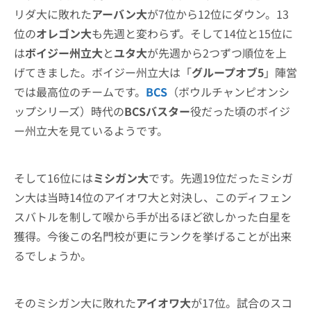
リダ大に敗れた
アーバン大
が7位から12位にダウン。13
位の
オレゴン大
も先週と変わらず。そして14位と15位に
は
ボイジー州立大
と
ユタ大
が先週から2つずつ順位を上
げてきました。ボイジー州立大は「
グループオブ5
」陣営
では最高位のチームです。
BCS
（ボウルチャンピオンシ
ップシリーズ）時代の
BCSバスター
役だった頃のボイジ
ー州立大を見ているようです。
そして16位には
ミシガン大
です。先週19位だったミシガ
ン大は当時14位のアイオワ大と対決し、このディフェン
スバトルを制して喉から手が出るほど欲しかった白星を
獲得。今後この名門校が更にランクを挙げることが出来
るでしょうか。
そのミシガン大に敗れた
アイオワ大
が17位。試合のスコ