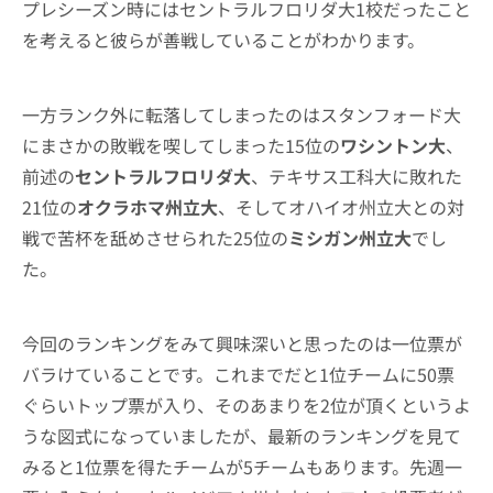
プレシーズン時にはセントラルフロリダ大1校だったこと
を考えると彼らが善戦していることがわかります。
一方ランク外に転落してしまったのはスタンフォード大
にまさかの敗戦を喫してしまった15位の
ワシントン大
、
前述の
セントラルフロリダ大
、テキサス工科大に敗れた
21位の
オクラホマ州立大
、そしてオハイオ州立大との対
戦で苦杯を舐めさせられた25位の
ミシガン州立大
でし
た。
今回のランキングをみて興味深いと思ったのは一位票が
バラけていることです。これまでだと1位チームに50票
ぐらいトップ票が入り、そのあまりを2位が頂くというよ
うな図式になっていましたが、最新のランキングを見て
みると1位票を得たチームが5チームもあります。先週一