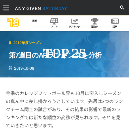
ANY GIVEN
SATURDAY
'19
週間
スコア
ランキング
順位表
記事
2019年度シーズン
第7週目のAPランキングを分析
2019-10-08
今季のカレッジフットボール界も10月に突入しシーズン
の真ん中に差し掛かろうとしています。先週は3つのラン
クチーム同士の試合があり、その結果の影響で最新のラ
ンキングでは新たな順位の変移が見られます。それを見
ていきたいと思います。