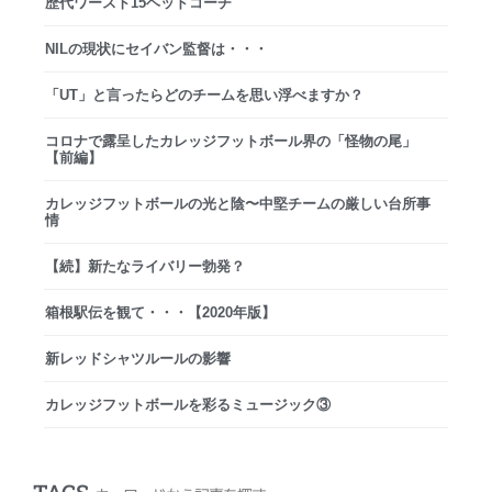
歴代ワースト15ヘッドコーチ
NILの現状にセイバン監督は・・・
「UT」と言ったらどのチームを思い浮べますか？
コロナで露呈したカレッジフットボール界の「怪物の尾」
【前編】
カレッジフットボールの光と陰〜中堅チームの厳しい台所事
情
【続】新たなライバリー勃発？
箱根駅伝を観て・・・【2020年版】
新レッドシャツルールの影響
カレッジフットボールを彩るミュージック③
TAGS