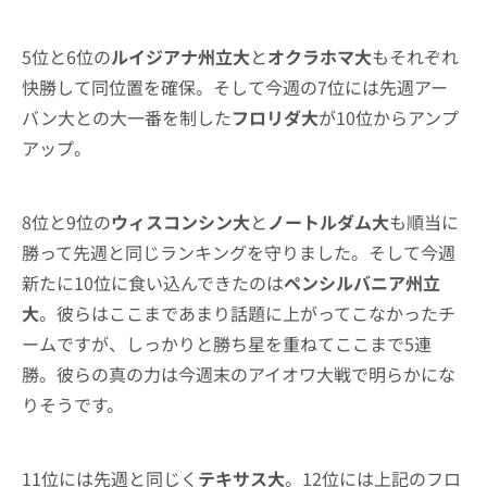
5位と6位の
ルイジアナ州立大
と
オクラホマ大
もそれぞれ
快勝して同位置を確保。そして今週の7位には先週アー
バン大との大一番を制した
フロリダ大
が10位からアンプ
アップ。
8位と9位の
ウィスコンシン大
と
ノートルダム大
も順当に
勝って先週と同じランキングを守りました。そして今週
新たに10位に食い込んできたのは
ペンシルバニア州立
大
。彼らはここまであまり話題に上がってこなかったチ
ームですが、しっかりと勝ち星を重ねてここまで5連
勝。彼らの真の力は今週末のアイオワ大戦で明らかにな
りそうです。
11位には先週と同じく
テキサス大
。12位には上記のフロ