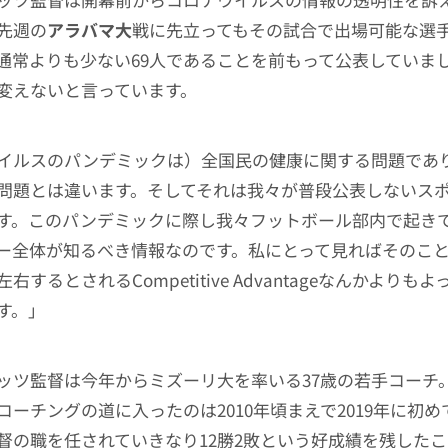
先週の
アラバマ大
戦に先立ってもその試合で出場可能な選
通常よりも少ない69人であることを前もって公表していま
変えないと言っています。
イルスのパンデミックは）全国民の健康に関する問題であ
問題とは違います。そしてそれは我々が普段公表しないス
す。このパンデミックに際し我々フットボール部内で起き
ー全体が知るべき情報なのです。私にとって見ればそのこ
右するとされるCompetitive Advantageなんかよりも
す。」
ッツ監督は今年からミズーリ大を率いる37歳の若手コーチ
コーチングの道に入ったのは2010年頃まえで2019年に初め
督の職を任されていきなり12勝2敗という好成績を残した