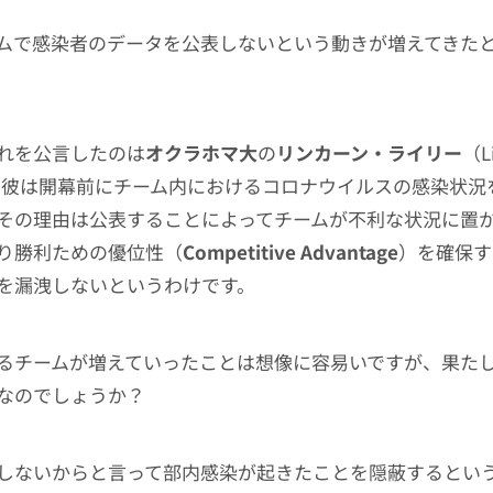
ムで感染者のデータを公表しないという動きが増えてきた
れを公言したのは
オクラホマ大
の
リンカーン・ライリー
（L
監督。彼は開幕前にチーム内におけるコロナウイルスの感染状
その理由は公表することによってチームが不利な状況に置
り勝利ための優位性（
Competitive Advantage
）を確保す
を漏洩しないというわけです。
るチームが増えていったことは想像に容易いですが、果た
なのでしょうか？
しないからと言って部内感染が起きたことを隠蔽するとい