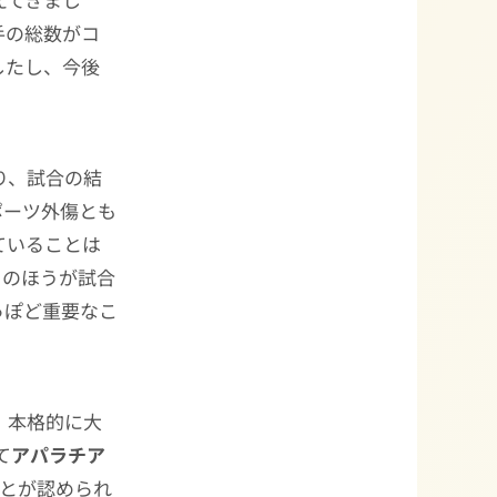
手の総数がコ
したし、今後
り、試合の結
ポーツ外傷とも
ていることは
とのほうが試合
よっぽど重要なこ
。本格的に大
て
アパラチア
ことが認められ