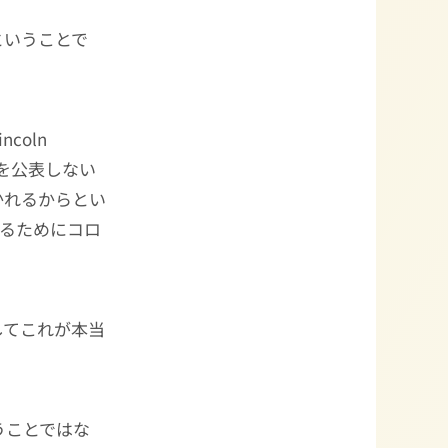
ということで
incoln
況を公表しない
かれるからとい
るためにコロ
してこれが本当
うことではな