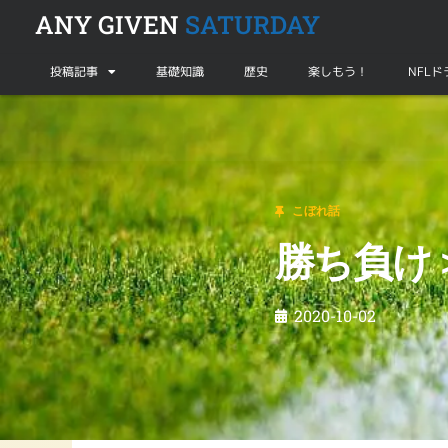
ANY GIVEN
SATURDAY
投稿記事
基礎知識
歴史
楽しもう！
NFL
こぼれ話
勝ち負け＞パブリックヘルス？
こぼれ話
勝ち負け
2020-10-02