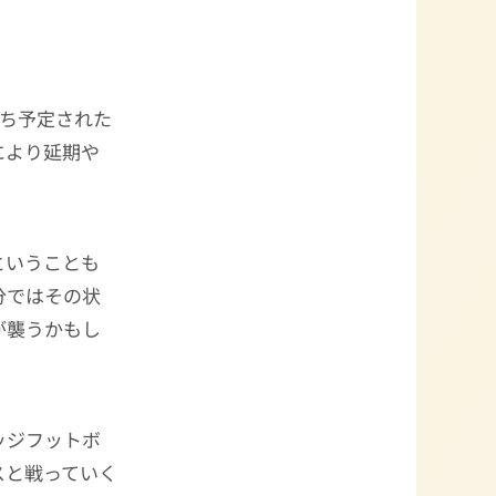
たち予定された
により延期や
ということも
分ではその状
が襲うかもし
ッジフットボ
スと戦っていく