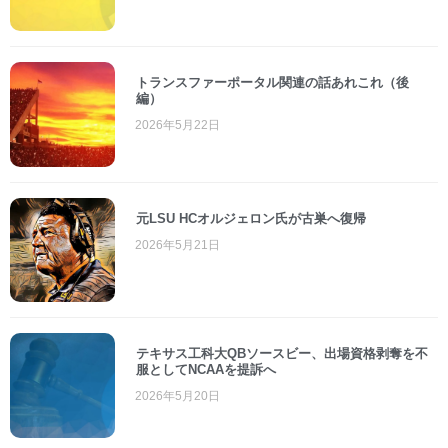
トランスファーポータル関連の話あれこれ（後
編）
2026年5月22日
元LSU HCオルジェロン氏が古巣へ復帰
2026年5月21日
テキサス工科大QBソースビー、出場資格剥奪を不
服としてNCAAを提訴へ
2026年5月20日