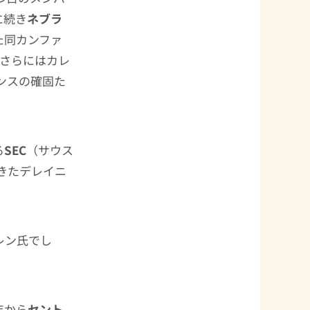
に続き
ネブラ
た同カンファ
さらにはカレ
レンスの確固た
る
SEC
（サウス
てきたデレイニ
レン氏でし
年から
セント