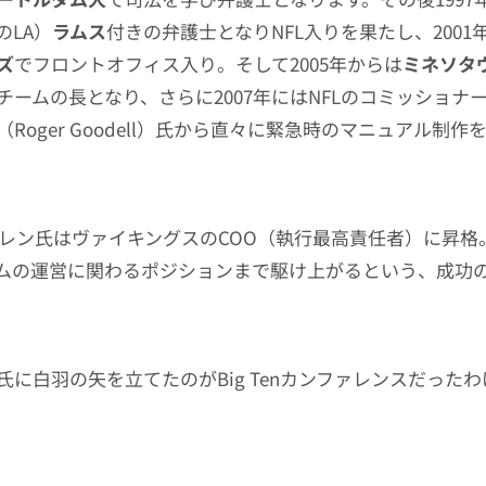
のLA）
ラムス
付きの弁護士となりNFL入りを果たし、2001
ズ
でフロントオフィス入り。そして2005年からは
ミネソタ
チームの長となり、さらに2007年にはNFLのコミッショナ
（Roger Goodell）氏から直々に緊急時のマニュアル制
はワレン氏はヴァイキングスのCOO（執行最高責任者）に昇
ムの運営に関わるポジションまで駆け上がるという、成功
氏に白羽の矢を立てたのがBig Tenカンファレンスだった