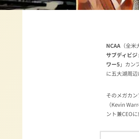
NCAA
（全米
サブディビジ
ワー5
」カン
に五大湖周辺
そのメガカン
（Kevin 
ント兼CEO