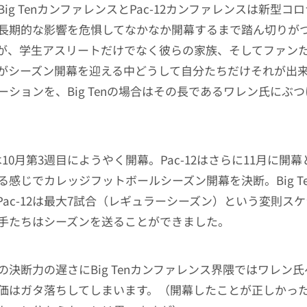
ig TenカンファレンスとPac-12カンファレンスは新型コ
長期的な影響を危惧してなかなか開幕するまで踏ん切りが
が、学生アスリートだけでなく彼らの家族、そしてファン
がシーズン開幕を迎える中どうして自分たちだけそれが出
ーションを、Big Tenの場合はその長であるワレン氏にぶ
enは10月第3週目にようやく開幕。Pac-12はさらに11月に開
る感じでカレッジフットボールシーズン開幕を決断。Big Te
Pac-12は最大7試合（レギュラーシーズン）という変則ス
手たちはシーズンを送ることができました。
の決断力の遅さにBig Tenカンファレンス界隈ではワレン
価はガタ落ちしてしまいます。（開幕したことが正しかっ