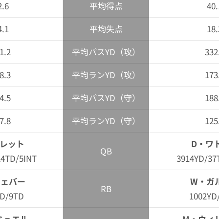
2.6
平均得点
40.
4.1
平均失点
18.
1.2
平均パスYD（攻）
332
8.3
平均ランYD（攻）
173
4.5
平均パスYD（守）
188
7.8
平均ランYD（守）
125
 バレット
D・ワ
QB
24TD/5INT
3914YD/37
ウェバー
W・ガ
RB
YD/9TD
1002YD
ミュエル
M・ウィ