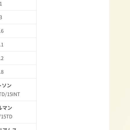
1
3
.6
.1
.2
.8
トソン
TD/15INT
ルマン
/15TD
リアムス