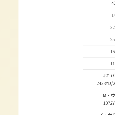
4
1
22
25
16
11
J.T
2428YD/
M・
1072
C・サ