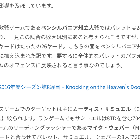
影響を及ぼしています。
敗戦ゲームである
ペンシルバニア州立大
戦ではバレットは2
り、一見この試合の敗因は別にあると考えられそうですが
ヤードはたったの26ヤード。こちらの面をペンシルバニア
に抑え込まれた訳です。要するに全体的なバレットのパフ
ムのオフェンスに反映されると言う事なのでしょう。
2016年度シーズン第8週目 – Knocking on the Heaven’s Doo
スゲームでのターゲットは主に
カーティス・サミュエル
（Cu
一人に絞られます。ランゲームでもサミュエルは8TDを含む7
ームのリーディングラッシャーである
マイク・ウェバー
（Mi
ンヤードと合わせてバレット、サミュエル、ウェバーの3人で30