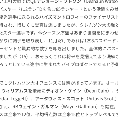
ア工科大戦ではQB
デショーン・ワトソン
（Deshaun Wat
88パスヤードに2ランTDを含む85ランヤードという活躍をみ
優秀選手に送られる
ハイズマントロフィー
のファイナリス
待され、惜しくも受賞は逃しましたが、クレムソン大の顔と
たスター選手です。今シーズン序盤はあまり世間をにぎわ
がりに調子を取り戻し、11月だけでみれば1298パスヤードに
パーセントと驚異的な数字を叩き出しました。全体的にパス
ましたが（15）、おそらくこれは将来を見据えてより洗練
ろうとしている途中に生まれたバイプロダクトであると予
でもクレムソン大オフェンスには駒が揃っています。オー
・ウィリアムス
を筆頭に
ディオン・ケイン
（Deon Cain）、
rdan Leggett）、
アータヴィス・スコット
（Artavis Sc
加え、RB
ウェイン・ガルマン
（Wayne Gallman）も健
スは全米で12位、平均得点数は全米15位とトップレベルで