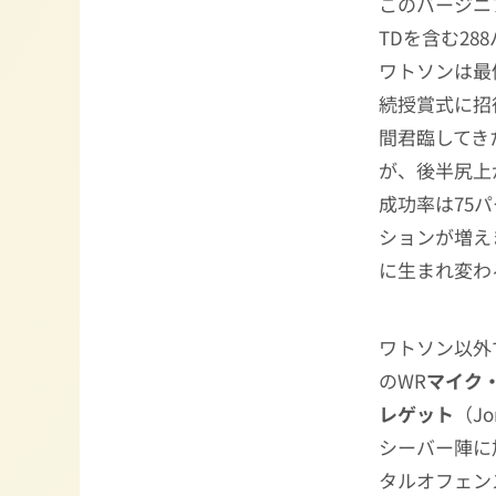
このバージニ
TDを含む2
ワトソンは最
続授賞式に招
間君臨してき
が、後半尻上
成功率は75
ションが増え
に生まれ変わ
ワトソン以外
のWR
マイク
レゲット
（Jo
シーバー陣に
タルオフェン