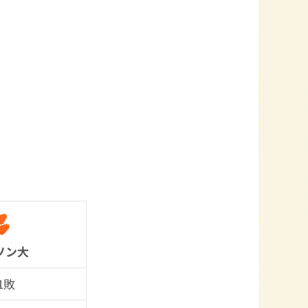
ソン大
1敗