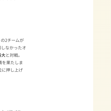
の2チームが
場しなかったオ
科大
と対戦。
覇を果たしま
位に押し上げ