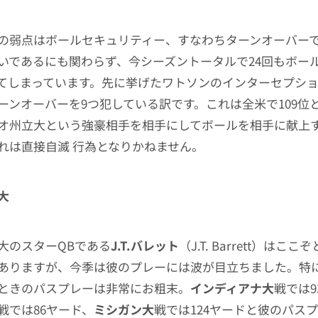
の弱点はボールセキュリティー、すなわちターンオーバー
いであるにも関わらず、今シーズントータルで24回もボー
てしまっています。先に挙げたワトソンのインターセプシ
ーンオーバーを9つ犯している訳です。これは全米で109位
オ州立大という強豪相手を相手にしてボールを相手に献上
れは直接自滅 行為となりかねません。
大
大のスターQBである
J.T.バレット
（J.T. Barrett）はこ
ありますが、今季は彼のプレーには波が目立ちました。特
ときのパスプレーは非常にお粗末。
インディアナ大
戦では9
戦では86ヤード、
ミシガン大
戦では124ヤードと彼のパス