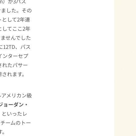
son）が3パス
せました。その
トとして2年連
してここ2年
せませんでした
12TD、パス
インターセプ
されたパサー
想されます。
ルアメリカン級
ジョーダン・
ott）といったレ
在。チームのトー
す。