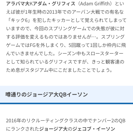
アラバマ大
K
アダム・グリフィス
（Adam Griffith）とい
えば彼が1年生時の2013年でのアーバン大戦での有名な
「キック6」を犯したキッカーとして覚えられてしまって
いますので、今回のスプリングゲームでの失態が彼に対
する評価を変えるものではありませんが…。スプリング
ゲームではFGを外しまくり、5回蹴って1回しか枠内に飛
んでいきませんでした。シーズン中もスロースターター
として知られているグリフィスですが、きっと観客達の
ため息がスタジアム中にこだましたことでしょう。
噂通りのジョージア大QBイーソン
2016年のリクルーティングクラスの中でナンバー2のQB
にランクされた
ジョージア大
の
ジェコブ・イーソン