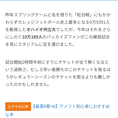
昨年スプリングゲームと名を借りた「紅白戦」にもかか
わらずカレッジフットボール史上最多となる9万9391人
を動員した
オハイオ州立大
でしたが、今年はそれをさら
にしのぐ
10万189人
のバッカイズファンがこの練習試合
を見にスタジアムに足を運びました。
試合開始2時間半前にすでにチケットが全て無くなると
いう過熱さ。むしろ早い者勝ちのこのチケットを取るほ
うがレギュラーシーズンのチケットを取るよりも難しか
ったのかもしれません。
【厳選6冊+α】アメフト初心者におすすめ
おすすめ記事
な本