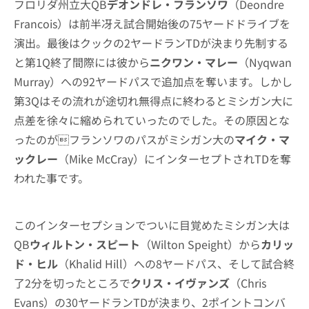
フロリダ州立大QB
デオンドレ・フランソワ
（Deondre
Francois）は前半冴え試合開始後の75ヤードドライブを
演出。最後はクックの2ヤードランTDが決まり先制する
と第1Q終了間際には彼から
ニクワン・マレー
（Nyqwan
Murray）への92ヤードパスで追加点を奪います。しかし
第3Qはその流れが途切れ無得点に終わるとミシガン大に
点差を徐々に縮められていったのでした。その原因とな
ったのがフランソワのパスがミシガン大の
マイク・マ
ックレー
（Mike McCray）にインターセプトされTDを奪
われた事です。
このインターセプションでついに目覚めたミシガン大は
QB
ウィルトン・スピート
（Wilton Speight）から
カリッ
ド・ヒル
（Khalid Hill）への8ヤードパス、そして試合終
了2分を切ったところで
クリス・イヴァンズ
（Chris
Evans）の30ヤードランTDが決まり、2ポイントコンバ