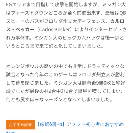
FGエリアまで目指して攻撃を開始しますが、ミシガン大
はファーストダウンどころか全く前進出来ず、最後はQB
スピートのパスがフロリダ州立大ディフェンス、
カルロ
ス・ベッカー
（Carlos Becker）によりインターセプトさ
れ万事休す。ミシガン大のビッグカムバックは後一歩と
いうところまで来て幻と化してしまいました。
オレンジボウルの歴史の中でも非常にドラマティックな
試合となった今年のこのゲームはフロリダ州立大が勝利
して幕を閉じました。ミシガン大は開幕後9勝0敗と絶好
調でしたが最後の4試合中3試合で黒星を喫してしまい、
何とも尻すぼみなシーズンとなってしまいました。
【厳選6冊+α】アメフト初心者におすすめ
おすすめ記事