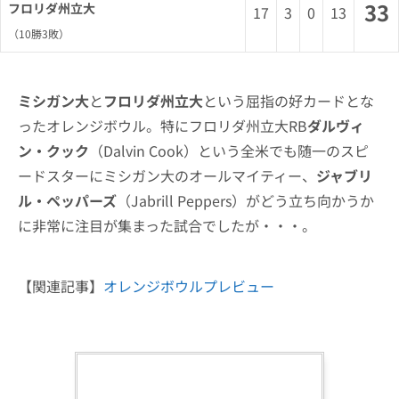
33
フロリダ州立大
17
3
0
13
（10勝3敗）
ミシガン大
と
フロリダ州立大
という屈指の好カードとな
ったオレンジボウル。特にフロリダ州立大RB
ダルヴィ
ン・クック
（Dalvin Cook）という全米でも随一のスピ
ードスターにミシガン大のオールマイティー、
ジャブリ
ル・ペッパーズ
（Jabrill Peppers）がどう立ち向かうか
に非常に注目が集まった試合でしたが・・・。
【関連記事】
オレンジボウルプレビュー