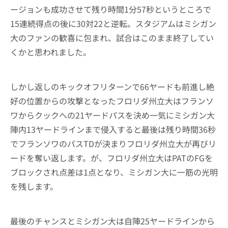
ージョンも成功させて残り時間1分57秒というところで
15連続得点の後に30対22と逆転。スタジアムはミシガン
大のファンの歓喜に包まれ、試合はこのまま終了してい
くかと思われました。
しかし返しのキックオフリターンで66ヤードも前進し絶
好の位置からの攻撃となったフロリダ州立大はフランソ
ワからクックへの21ヤードパスを決め一気にミシガン大
陣内13ヤードラインまで侵入すると最後は残り時間36秒
でフランソワのパスTDが決まりフロリダ州立大が再びリ
ードを奪い返します。が、フロリダ州立大はPATのFGを
ブロックされ点差は1点となり、ミシガン大に一筋の光明
を残します。
最後のチャンスとミシガン大は自陣25ヤードラインから