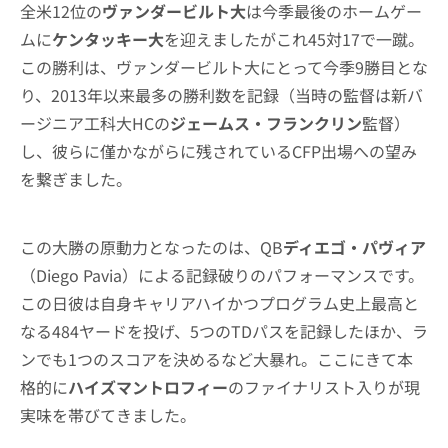
全米12位の
ヴァンダービルト大
は今季最後のホームゲー
ムに
ケンタッキー大
を迎えましたがこれ45対17で一蹴。
この勝利は、ヴァンダービルト大にとって今季9勝目とな
り、2013年以来最多の勝利数を記録（当時の監督は新バ
ージニア工科大HCの
ジェームス・フランクリン
監督）
し、彼らに僅かながらに残されているCFP出場への望み
を繋ぎました。
この大勝の原動力となったのは、QB
ディエゴ・パヴィア
（Diego Pavia）による記録破りのパフォーマンスです。
この日彼は自身キャリアハイかつプログラム史上最高と
なる484ヤードを投げ、5つのTDパスを記録したほか、ラ
ンでも1つのスコアを決めるなど大暴れ。ここにきて本
格的に
ハイズマントロフィー
のファイナリスト入りが現
実味を帯びてきました。