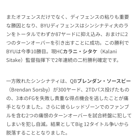
またオフェンスだけでなく、ディフェンスの粘りも重要
な勝因となり、BYUディフェンスはシンシナティ大のラ
ンをトータルでわずか87ヤードに抑え込み、おまけに2
つのターンオーバーを引き出すことに成功。この勝利で
BYUは今季10勝目。現HC
カラニ・シタケ
（Kalani
Sitake）監督指揮下で2年連続の二桁勝利確定です。
一方敗れたシンシナティは、QB
ブレンダン・ソースビー
（Brendan Sorsby）が300ヤード、2TDパス投げたもの
の、3本のFGを失敗し貴重な得点機会を逃したことが痛
手となりました。さらに彼らレッドゾーンでのファンブ
ルを含む2つの痛恨のターンオーバーを試合終盤に犯して
しまいを犯し自滅。結果としてBig 12タイトル争いから
脱落することとなりました。