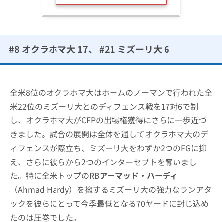
#8 オクラホマ大 17、 #21 ミズーリ大 6
全米8位のオクラホマ大はホームのノーマンで行われた全
米22位のミズーリ大とのディフェンス戦を17対6で制
し、オクラホマ大がCFPの出場権獲得にさらに一歩近づ
きました。試合の展開は全体を通してオクラホマ大のデ
ィフェンスが際立ち、ミズーリ大をわずか2つのFGに抑
え、さらに彼らから2つのインターセプトを奪いまし
た。特に全米トップのRB
アーマッド・ハーディ
（Ahmad Hardy）を擁するミズーリ大の強力なランアタ
ックを彼らにとって今季最低となる70ヤードに封じ込め
たのは圧巻でした。