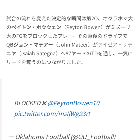
試合の流れを変えた決定的な瞬間は第2Q、オクラホマ大
の
ペイトン・ボウウェン
（Peyton Bowen）がミズーリ
大のFGをブロックしたプレー。その直後のドライブで
Q
Bジョン・マテアー
（John Mateer）がアイゼア・サテ
ニヤ（Isaiah Sategna）へ87ヤードのTDを通し、一気に
リードを奪うのにつながりました。
BLOCKED ❌
@PeytonBowen10
pic.twitter.com/msIjWg93rt
— Oklahoma Football (@OU_Football)