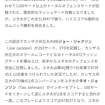
わせて1100ヤード以上のトータルオフェンスヤードが記
録された、歴史的なラッシュヤード合戦となりました
が、ユタ大がこれを51対47で破り、ハイスコアの劇的な
カムバック勝利を収めました。
この試合でカンザス州立大のRB
ジョー・ジャクソン
（Joe Jackson）が293ヤード、3TDを記録し、カンザス
州立大のスクールレコードとなるトータル472ラッシン
グヤードを積み上げ、前半からユタ大のディフェンスを
完全に圧倒しました。ユタ大は第4Q残り7分未満で47対
35と12点差をつけられていた状況でしたが、カンザス州
立大のTD後の2点コンバージョンをユタ大の
タオ・ジョ
ンソン
（Tao Johnson）がインターセプトし、100ヤー
ドをリターンして逆にユタ大が2点をスコアすると流れが
一変。このプレーによりスコアは47対37となり、ユタの