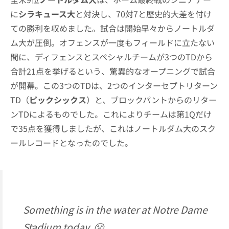
に
シラキュース大
と対決し、70対7と歴史的大差を付け
ての勝利を収めました。試合は開始早々からノートルダ
ム大が圧倒。オフェンスが一度もフィールドに立たない
間に、ディフェンスとスペシャルチームが3つのTDから
合計21点を挙げるという、驚異的なオープニングで試合
が開幕。この3つのTDは、2つのインターセプトリターン
TD（
ピックシックス
）と、ブロックパントからのリター
ンTDによるものでした。これによりチームは第1Qだけ
で35点を獲得しましたが、これはノートルダム大のスク
ールレコードとなったのでした。
Something is in the water at Notre Dame
Stadium today. 😤