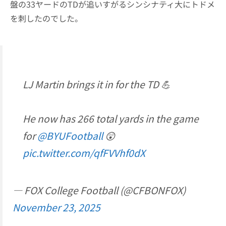
盤の33ヤードのTDが追いすがるシンシナティ大にトドメ
を刺したのでした。
LJ Martin brings it in for the TD 💪
He now has 266 total yards in the game
for
@BYUFootball
😲
pic.twitter.com/qfFVVhf0dX
— FOX College Football (@CFBONFOX)
November 23, 2025