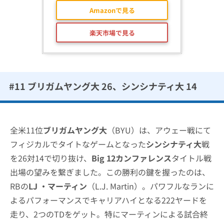
Amazonで見る
楽天市場で見る
#11 ブリガムヤング大 26、シンシナティ大 14
全米11位
ブリガムヤング大
（BYU）は、アウェー戦にて
フィジカルでタイトなゲームとなった
シンシナティ大
戦
を26対14で切り抜け、
Big 12カンファレンス
タイトル戦
出場の望みを繋ぎました。この勝利の鍵を握ったのは、
RBの
LJ ・マーティン
（L.J. Martin）。パワフルなランに
よるパフォーマンスでキャリアハイとなる222ヤードを
走り、2つのTDをゲット。特にマーティンによる試合終