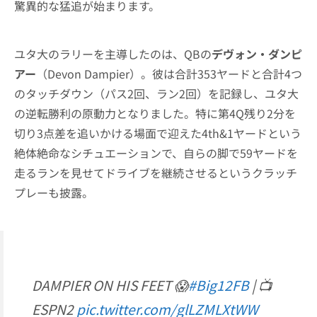
驚異的な猛追が始まります。
ユタ大のラリーを主導したのは、QBの
デヴォン・ダンピ
アー
（Devon Dampier）。彼は合計353ヤードと合計4つ
のタッチダウン（パス2回、ラン2回）を記録し、ユタ大
の逆転勝利の原動力となりました。特に第4Q残り2分を
切り3点差を追いかける場面で迎えた4th&1ヤードという
絶体絶命なシチュエーションで、自らの脚で59ヤードを
走るランを見せてドライブを継続させるというクラッチ
プレーも披露。
DAMPIER ON HIS FEET 😱
#Big12FB
| 📺
ESPN2
pic.twitter.com/glLZMLXtWW