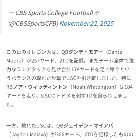
— CBS Sports College Football 🏈
(@CBSSportsCFB)
November 22, 2025
この日のオレゴン大は、QB
ダンテ・モアー
（Dante
Moore）が257ヤード、2TDを記録。またチーム全体で強
力なランアタックを見せ合計179ヤードを足で稼ぐとい
うバランスの取れた攻撃でUSCを引き離しました。特に
RB
ノア・ウィッティントン
（Noah Whittington）は104
ヤードを走り、USCにトドメを刺すTDを食らわせまし
た。
一方、敗れたUSCは、QB
ジェイデン・マイアバ
（Jayden Maiava）が306ヤード、3TDを記録したものの