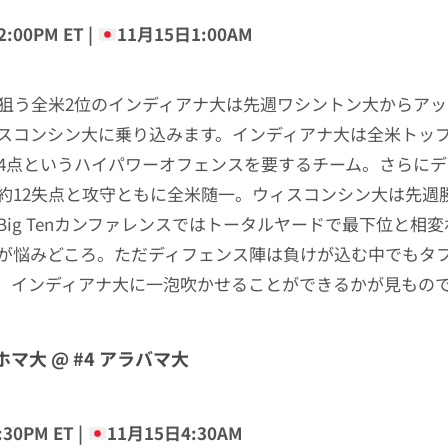
:00PM ET |
11月15日1:00AM
を狙う全米2位のインディアナ大は先週ワシントン大からア
スコンシン大に乗り込みます。インディアナ大は全米トッ
44点というハイパワーオフェンスを要するチーム。さらに
約12失点と攻守ともに全米随一。ウィスコンシン大は先週
Big Tenカンファレンスではトータルヤードで最下位と相
が悩みどころ。ただディフェンス陣は負けが込む中でもタ
、インディアナ大に一泡吹かせることができるかが見もの
ホマ大 @ #4 アラバマ大
30PM ET |
11月15日4:30AM