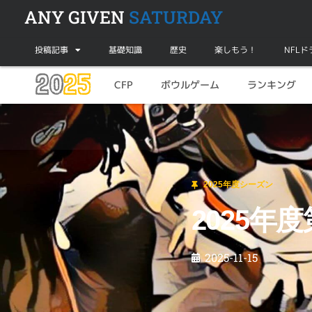
ANY GIVEN
SATURDAY
投稿記事
基礎知識
歴史
楽しもう！
NFL
20
25
CFP
ボウルゲーム
ランキング
2025年度シーズン
2025年度第12週目の見どころ
2025年度シーズン
2025年
2025-11-15