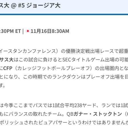
ス大 @ #5 ジョージア大
30PM ET |
11月16日8:30AM
イースタンカンファレンス）の優勝決定戦出場レースで超
サス大
はこの試合に負けるとSECタイトルゲーム出場の可
に
CFP
（カレッジフットボールプレーオフ）の出場圏内とな
とになり、この時期でのランクダウンはプレーオフ出場を
す。
は今季ここまでパスでは1試合平均238ヤード、ランでは1試
もにバランスの取れたチーム。QB
ガナー・ストックトン
（
on）はポリッシュされたピュアパサーというわけではありませ