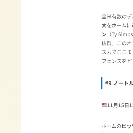
全米有数のデ
大
をホームに
ン
（Ty Si
抜群。このオ
ス力でここま
フェンスをど
#9 ノート
11月15日12
ホームの
ピッ