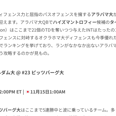
ィフェンス力と屈指のパスオフェンスを擁する
アラバマ大
迎えます。アラバマ大QBで
ハイズマントロフィー
候補の
タ
mpson）はここまで21個のTDを奪いつつ与えたINTはたった
フェンスに対峙するオクラホマ大ディフェンスも今季優れ
でランキングを挙げており、ランがなかなか出ないアラバ
う攻略するのかが見もの。
ルダム大 @ #23 ピッツバーグ大
:00PM ET |
11月15日1:00AM
ツバーグ大
はここまで5連勝中と波に乗っているチーム。多