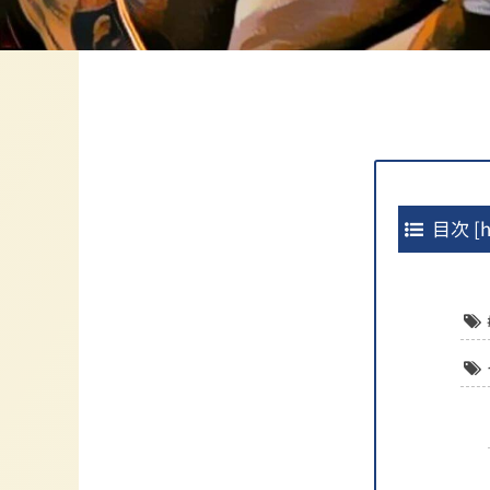
目次
[
h