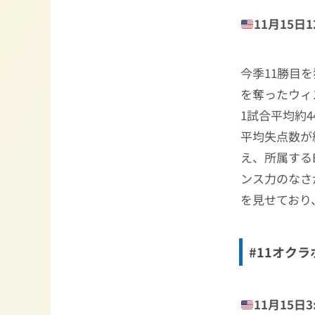
11月15日12
今季11勝目
を奪ったウィ
1試合平均約
平均失点数が
え、所属する
ンス力のなさ
を見せており
#11オクラ
11月15日3: