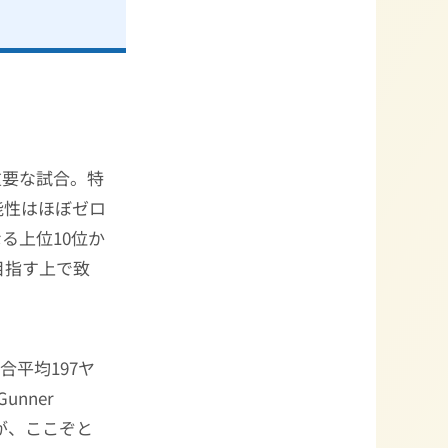
重要な試合。特
能性はほぼゼロ
る上位10位か
目指す上で致
合平均197ヤ
Gunner
んが、ここぞと