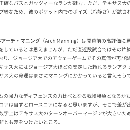
正確なパスとガッツィーなランが魅力。ただ、テキサス大
プ級なため、彼のポケット内でのポイズ（冷静さ）が試さ
B
アーチ・マニング
（Arch Manning）は開幕前の高評価
をしているとは思えませんが、ただ直近数試合ではその片
おり、ジョージア大でのアウェーゲームでその真価が再び
キサス大にはジョージア大ほどの安定した頼れるランアタ
サス大の命運はまさにマニングにかかっていると言えそう
ムの強力なディフェンスの力比べとなる我慢勝負となるか
コアは自ずとロースコアになると思いますが、そこで差が
数字上はテキサス大のターンオーバーマージンが大きいた
非とも差をつけたいところ。