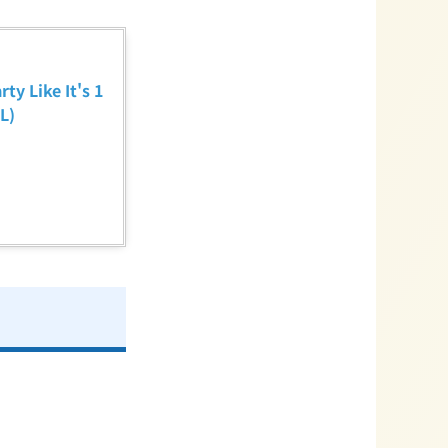
ike It's 1
L)