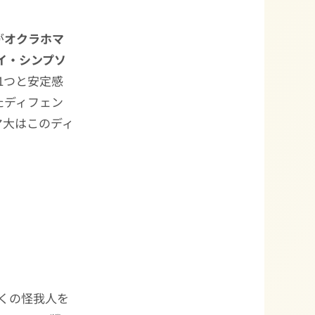
が
オクラホマ
イ・シンプソ
の1つと安定感
たディフェン
マ大はこのディ
くの怪我人を