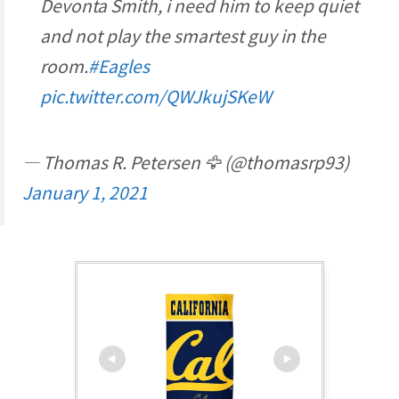
Devonta Smith, i need him to keep quiet
and not play the smartest guy in the
room.
#Eagles
pic.twitter.com/QWJkujSKeW
— Thomas R. Petersen 🦅 (@thomasrp93)
January 1, 2021