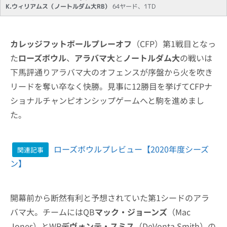
K.ウィリアムス（ノートルダム大RB）
64ヤード、1TD
カレッジフットボールプレーオフ
（CFP）第1戦目となっ
た
ローズボウル
、
アラバマ大
と
ノートルダム大
の戦いは
下馬評通りアラバマ大のオフェンスが序盤から火を吹き
リードを奪い卒なく快勝。見事に12勝目を挙げてCFPナ
ショナルチャンピオンシップゲームへと駒を進めまし
た。
ローズボウルプレビュー【2020年度シーズ
関連記事
ン】
開幕前から断然有利と予想されていた第1シードのアラ
バマ大。チームにはQB
マック・ジョーンズ
（Mac
Jones）とWR
デヴォンテ・スミス
（DeVonta Smith）の