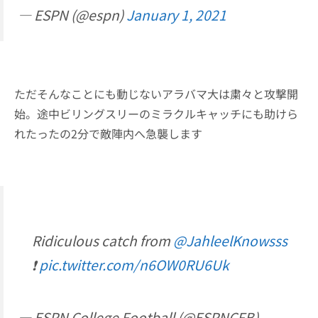
— ESPN (@espn)
January 1, 2021
ただそんなことにも動じないアラバマ大は粛々と攻撃開
始。途中ビリングスリーのミラクルキャッチにも助けら
れたったの2分で敵陣内へ急襲します
Ridiculous catch from
@JahleelKnowsss
❗️
pic.twitter.com/n6OW0RU6Uk
— ESPN College Football (@ESPNCFB)