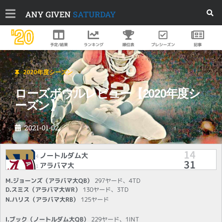
ANY GIVEN
SATURDAY
'20
順位表
プレシーズン
予定/結果
ランキング
記事
2020年度シーズン
ローズボウルレビュー【2020年度シ
ーズン】
2021-01-02
14
ノートルダム大
4
31
アラバマ大
1
M.ジョーンズ（アラバマ大QB）
297ヤード、4TD
D.スミス（アラバマ大WR）
130ヤード、3TD
N.ハリス（アラバマ大RB）
125ヤード
I.ブック（ノートルダム大QB）
229ヤード、1INT