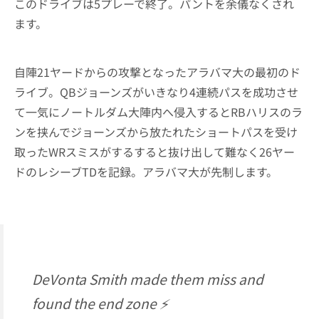
このドライブは5プレーで終了。パントを余儀なくされ
ます。
自陣21ヤードからの攻撃となったアラバマ大の最初のド
ライブ。QBジョーンズがいきなり4連続パスを成功させ
て一気にノートルダム大陣内へ侵入するとRBハリスのラ
ンを挟んでジョーンズから放たれたショートパスを受け
取ったWRスミスがするすると抜け出して難なく26ヤー
ドのレシーブTDを記録。アラバマ大が先制します。
DeVonta Smith made them miss and
found the end zone ⚡️