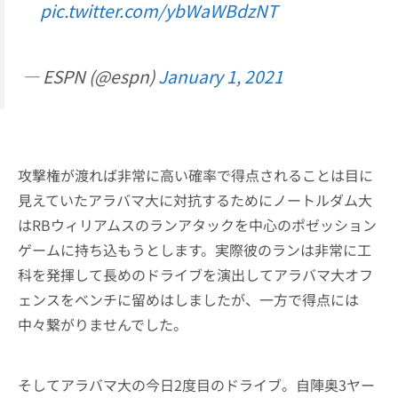
pic.twitter.com/ybWaWBdzNT
— ESPN (@espn)
January 1, 2021
攻撃権が渡れば非常に高い確率で得点されることは目に
見えていたアラバマ大に対抗するためにノートルダム大
はRBウィリアムスのランアタックを中心のポゼッション
ゲームに持ち込もうとします。実際彼のランは非常に工
科を発揮して長めのドライブを演出してアラバマ大オフ
ェンスをベンチに留めはしましたが、一方で得点には
中々繋がりませんでした。
そしてアラバマ大の今日2度目のドライブ。自陣奥3ヤー