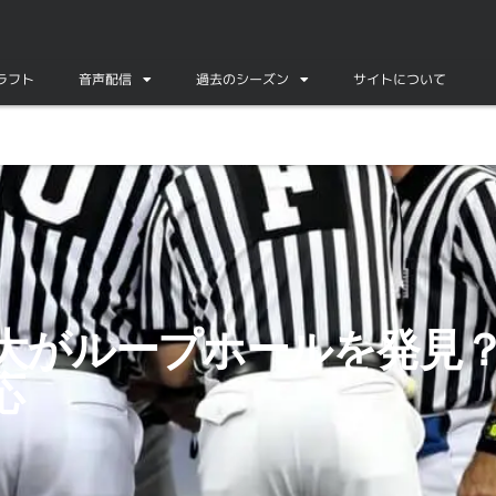
ドラフト
音声配信
過去のシーズン
サイトについて
即座に対応
大がループホールを発見？
応