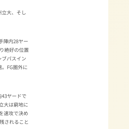
州立大、そし
手陣内28ヤー
まり絶好の位置
シブパスイン
。FG圏外に
43ヤードで
州立大は窮地に
を速攻で決め
は残されること