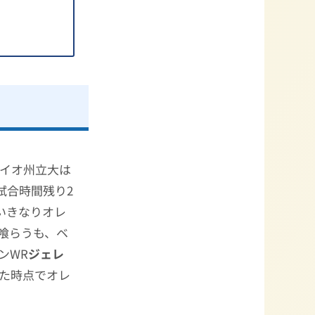
ハイオ州立大は
試合時間残り2
でいきなりオレ
ックを喰らうも、ベ
ンWR
ジェレ
切った時点でオレ