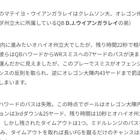
のマテイヨ・ウイアンガラレイはクレムソン大、オレゴン
ダ州立大に所属しているQB
D.J.ウイアンガラレイ
の弟）
圏内に進みたいオハイオ州立大でしたが、残り時間22秒で相
彼らはQBハワードからWRスミスへの7ヤードのパスが決
運んだかに見えましたが、このプレーでスミスがオフェン
ンスの反則を取られ、逆にオレゴン大陣内43ヤードまで罰退
しまいます。
ハワードのパスは失敗。この時点でボールはオレゴン大陣内
ョンは3rdダウン&25ヤード、残り時間は10秒とオハイオ
。しかし残されたタイムアウトは1つ。ミドルレンジのパス
進み、タイムアウトを取れば長いFGを蹴るだけのチャンス