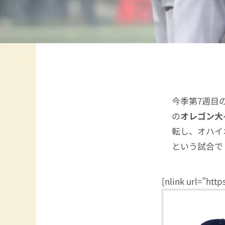
今季第7週目
の
オレゴン大
転し、オハイ
という試合で
[nlink url=”htt