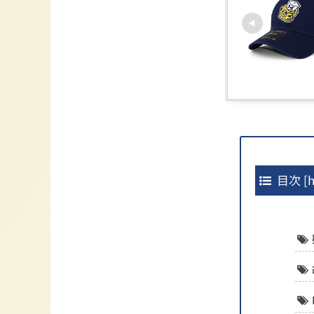
目次
[
h