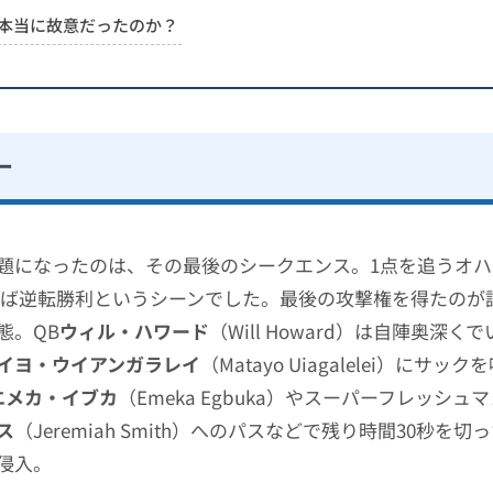
本当に故意だったのか？
ー
題になったのは、その最後のシークエンス。1点を追うオ
れば逆転勝利というシーンでした。最後の攻撃権を得たのが
態。QB
ウィル・ハワード
（Will Howard）は自陣奥深く
イヨ・ウイアンガラレイ
（Matayo Uiagalelei）にサ
エメカ・イブカ
（Emeka Egbuka）やスーパーフレッシュマ
ス
（Jeremiah Smith）へのパスなどで残り時間30秒を
侵入。