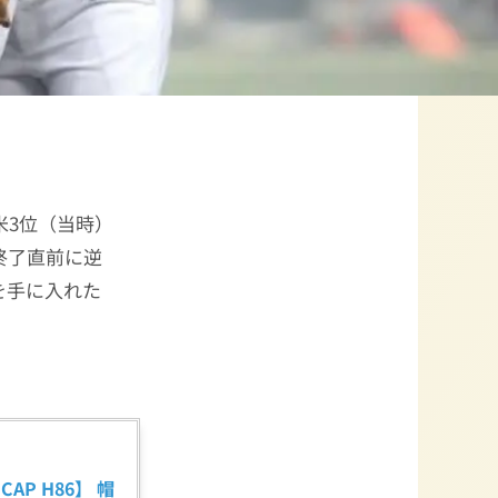
米3位（当時）
終了直前に逆
を手に入れた
 CAP H86】 帽