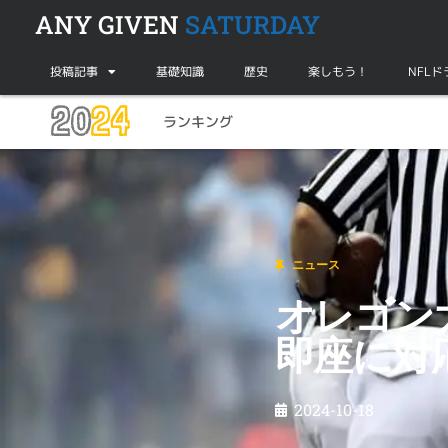
ANY GIVEN
SATURDAY
投稿記事
基礎知識
歴史
楽しもう！
NFL
20
24
ランキング
ニュース
オレゴン大がループホールを発見？→NCAA
ニュース
オレゴン
即座に対
2024-10-18