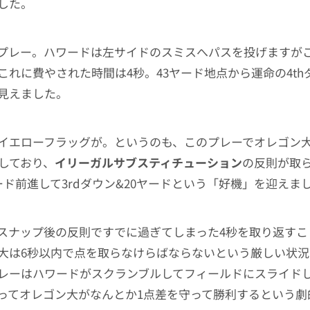
した。
プレー。ハワードは左サイドのスミスへパスを投げますが
これに費やされた時間は4秒。43ヤード地点から運命の4th
見えました。
イエローフラッグが。というのも、このプレーでオレゴン
置しており、
イリーガルサブスティチューション
の反則が取
ード前進して3rdダウン&20ヤードという「好機」を迎えま
スナップ後の反則ですでに過ぎてしまった4秒を取り返すこ
大は6秒以内で点を取らなけらばならないという厳しい状況
レーはハワードがスクランブルしてフィールドにスライド
ってオレゴン大がなんとか1点差を守って勝利するという劇