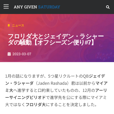
ANY GIVEN
SATURDAY
ニュース
フロリダ大とジェイデン・ラシャー
ダの騒動【オフシーズン便り#7】
2023-03-07
1月の話になりますが、5つ星リクルートのQB
ジェイデ
ン・ラシャーダ
（Jaden Rashada）君は以前から
マイア
ミ大
へ進学すると口約束していたものの、12月の
アーリ
ーサイニングピリオド
で進学先を公にする際にマイアミ
大ではなく
フロリダ大
にすることを決定しました。