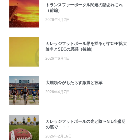
トランスファーポータル関連の話あれこれ
（前編）
2026年4月2日
カレッジフットボール界を揺るがすCFP拡大
論争とSECの思惑（後編）
2026年6月4日
大統領令がもたらす激震と改革
2026年4月7日
カレッジフットボールの光と陰〜NIL全盛期
の裏で・・・
2026年2月16日