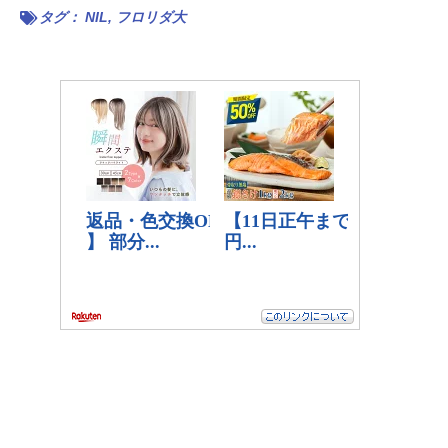
タグ：
NIL
,
フロリダ大